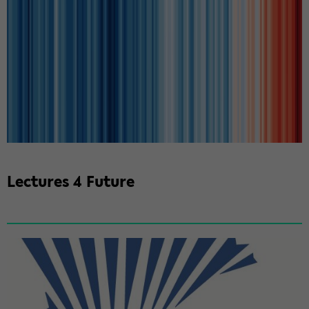
Lec­tu­res 4 Fu­ture