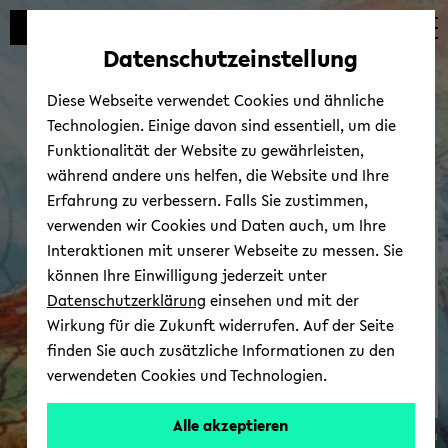
Automatische
zum
zum
zum
Inhaltswechsel
Hauptinhalt
Hauptmenü
Fußbereich
Datenschutzeinstellung
vermeiden
wechseln
wechseln
wechseln
Diese Webseite verwendet Cookies und ähnliche
Technologien. Einige davon sind essentiell, um die
Funktionalität der Website zu gewährleisten,
während andere uns helfen, die Website und Ihre
Erfahrung zu verbessern. Falls Sie zustimmen,
verwenden wir Cookies und Daten auch, um Ihre
CIAS - Cen­ter for In­ter­
Interaktionen mit unserer Webseite zu messen. Sie
Ame­ri­can Stu­dies
können Ihre Einwilligung jederzeit unter
Datenschutzerklärung
einsehen und mit der
Wirkung für die Zukunft widerrufen. Auf der Seite
finden Sie auch zusätzliche Informationen zu den
verwendeten Cookies und Technologien.
Alle akzeptieren
© CIAS Uni Bie­le­feld