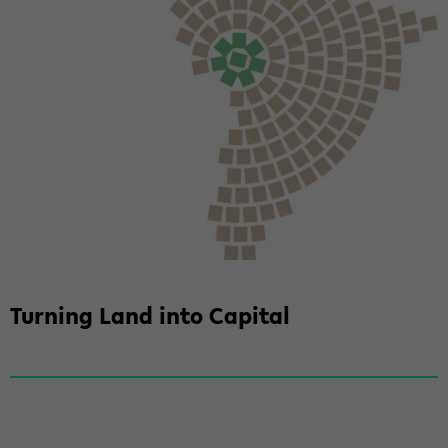
Tur­ning Land into Ca­pi­tal