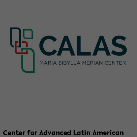
Cen­ter for Ad­van­ced Latin Ame­ri­can