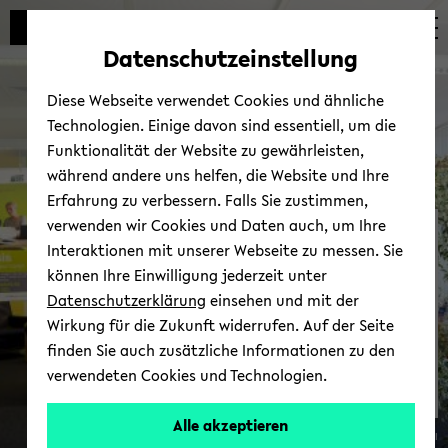
Automatische
zum
zum
zum
Inhaltswechsel
Hauptinhalt
Hauptmenü
Fußbereich
Datenschutzeinstellung
vermeiden
wechseln
wechseln
wechseln
Diese Webseite verwendet Cookies und ähnliche
Technologien. Einige davon sind essentiell, um die
Funktionalität der Website zu gewährleisten,
während andere uns helfen, die Website und Ihre
Erfahrung zu verbessern. Falls Sie zustimmen,
verwenden wir Cookies und Daten auch, um Ihre
Sons­ti­ge Sprach­zer­ti­fi­ka­
Interaktionen mit unserer Webseite zu messen. Sie
te
können Ihre Einwilligung jederzeit unter
Datenschutzerklärung
einsehen und mit der
Wirkung für die Zukunft widerrufen. Auf der Seite
finden Sie auch zusätzliche Informationen zu den
verwendeten Cookies und Technologien.
<img
Alle akzeptieren
Peter Pres­tel
align="left"