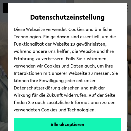
Automatische
zum
zum
zum
Inhaltswechsel
Hauptinhalt
Hauptmenü
Fußbereich
Datenschutzeinstellung
vermeiden
wechseln
wechseln
wechseln
Diese Webseite verwendet Cookies und ähnliche
Technologien. Einige davon sind essentiell, um die
Funktionalität der Website zu gewährleisten,
während andere uns helfen, die Website und Ihre
Erfahrung zu verbessern. Falls Sie zustimmen,
verwenden wir Cookies und Daten auch, um Ihre
Er­näh­rungs­be­ra­tung
Interaktionen mit unserer Webseite zu messen. Sie
können Ihre Einwilligung jederzeit unter
Datenschutzerklärung
einsehen und mit der
Wirkung für die Zukunft widerrufen. Auf der Seite
finden Sie auch zusätzliche Informationen zu den
verwendeten Cookies und Technologien.
Kos­
Alle akzeptieren
© Uni­ver­si­tät Bie­le­feld
ten­