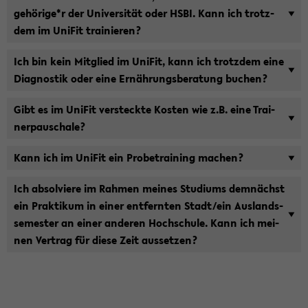
ge­hö­ri­ge*r der Uni­ver­si­tät oder HSBI. Kann ich trotz­
dem im Uni­Fit trai­nie­ren?
Ich bin kein Mit­glied im Uni­Fit, kann ich trotz­dem eine
Dia­gnos­tik oder eine Er­näh­rungs­be­ra­tung bu­chen?
Gibt es im Uni­Fit ver­steck­te Kos­ten wie z.B. eine Trai­
ner­pau­scha­le?
Kann ich im Uni­Fit ein Pro­be­trai­ning ma­chen?
Ich ab­sol­vie­re im Rah­men mei­nes Stu­di­ums dem­nächst
ein Prak­ti­kum in einer ent­fern­ten Stadt/ein Aus­lands­
se­mes­ter an einer an­de­ren Hoch­schu­le. Kann ich mei­
nen Ver­trag für diese Zeit aus­set­zen?