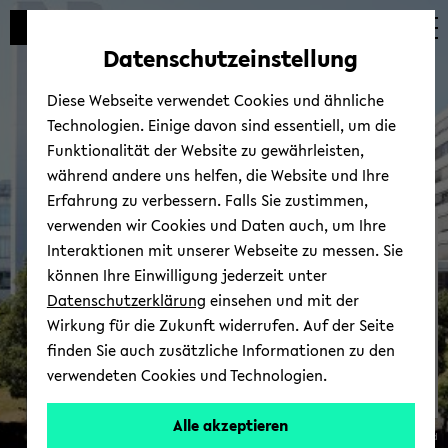
Automatische
zum
zum
zum
Inhaltswechsel
Hauptinhalt
Hauptmenü
Fußbereich
Datenschutzeinstellung
vermeiden
wechseln
wechseln
wechseln
Diese Webseite verwendet Cookies und ähnliche
Technologien. Einige davon sind essentiell, um die
Funktionalität der Website zu gewährleisten,
während andere uns helfen, die Website und Ihre
Erfahrung zu verbessern. Falls Sie zustimmen,
verwenden wir Cookies und Daten auch, um Ihre
FAQ
Interaktionen mit unserer Webseite zu messen. Sie
können Ihre Einwilligung jederzeit unter
Datenschutzerklärung
einsehen und mit der
Wirkung für die Zukunft widerrufen. Auf der Seite
finden Sie auch zusätzliche Informationen zu den
verwendeten Cookies und Technologien.
Alle akzeptieren
© Uni­ver­si­tät Bie­le­feld