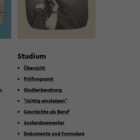
Stu­di­um
Über­sicht
Prü­fungs­amt
en
Stu­di­en­be­ra­tung
"rich­tig ein­stei­gen"
Ge­schich­te als Beruf
Aus­lands­se­mes­ter
Do­ku­men­te und For­mu­la­re