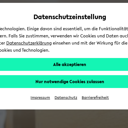
Automatische
zum
zum
zum
Inhaltswechsel
Hauptinhalt
Hauptmenü
Fußbereich
Datenschutzeinstellung
vermeiden
wechseln
wechseln
wechseln
chnologien. Einige davon sind essentiell, um die Funktionalit
sern. Falls Sie zustimmen, verwenden wir Cookies und Daten auc
nter
Datenschutzerklärung
einsehen und mit der Wirkung für die 
ookies und Technologien.
Alle akzeptieren
Nur notwendige Cookies zulassen
Impressum
Datenschutz
Barrierefreiheit