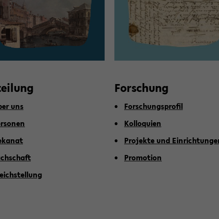
tei­lung
For­schung
er uns
For­schungs­pro­fil
r­so­nen
Kol­lo­qui­en
­ka­nat
Pro­jek­te und Ein­rich­tun­g
ch­schaft
Pro­mo­ti­on
eich­stel­lung