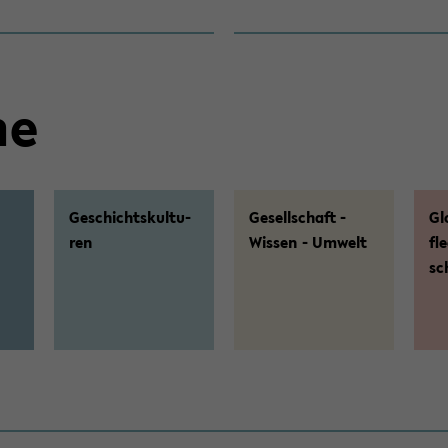
he
Ge­schichts­kul­tu­
Ge­sell­schaft -
Gl
ren
Wis­sen - Um­welt
fl
sc