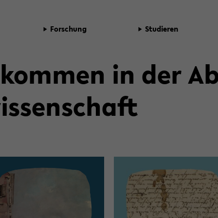
For­schung
Stu­die­ren
l­kom­men in der Ab­
is­sen­schaft