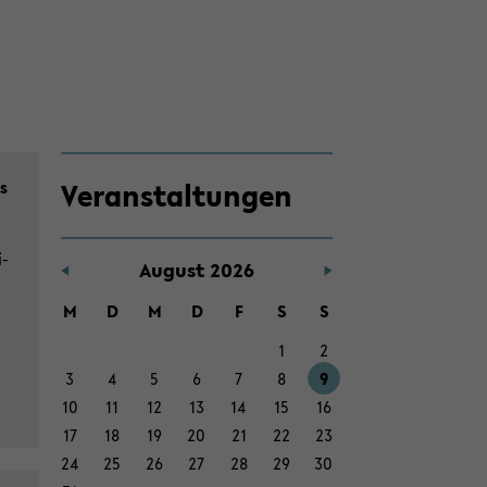
Zum
ds
Ver­an­stal­tun­gen
Haupt­
in­
halt
i­
Au­gust 2026
der
Sek­
M
D
M
D
F
S
S
ti­
1
2
on
3
4
5
6
7
8
9
wech­
10
11
12
13
14
15
16
seln
17
18
19
20
21
22
23
24
25
26
27
28
29
30