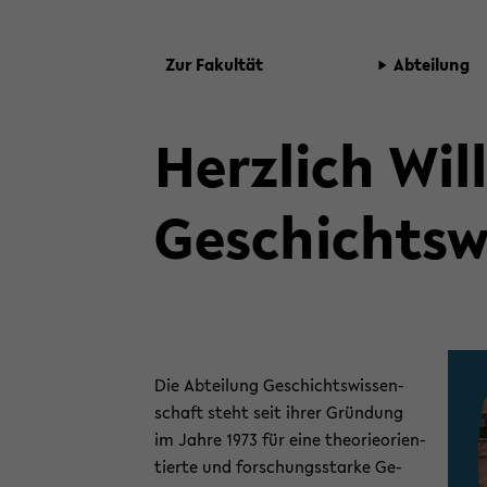
Zur Fa­kul­tät
Ab­tei­lung
Herz­lich Wil
Ge­schichts­w
Die Ab­tei­lung Ge­schichts­wis­sen­
schaft steht seit ihrer Grün­dung
im Jahre 1973 für eine theo­rie­ori­en­
tier­te und for­schungs­star­ke Ge­