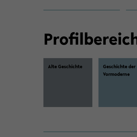
Pro­fil­be­rei­c
Alte Ge­schich­te
Ge­schich­te der
Vor­mo­der­ne