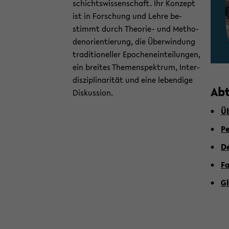
schichts­wis­sen­schaft. Ihr Kon­zept
ist in For­schung und Lehre be­
stimmt durch Theorie-​ und Me­tho­
den­ori­en­tie­rung, die Über­win­dung
tra­di­tio­nel­ler Epo­chen­ein­tei­lun­gen,
ein brei­tes The­men­spek­trum, In­ter­
dis­zi­pli­na­ri­tät und eine le­ben­di­ge
Ab­
Dis­kus­si­on.
Üb
Pe
De
Fa
Gl