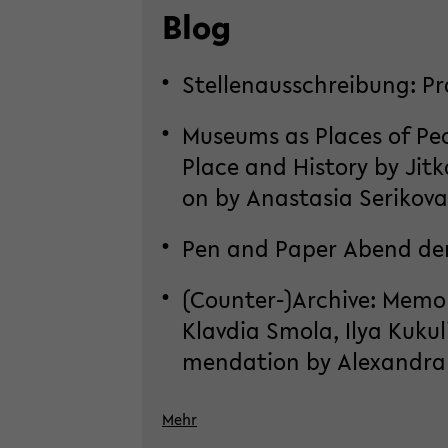
Blog
Stel­len­aus­schrei­bung: P
Mu­se­ums as Places of Peop
Place and His­to­ry by Jitk
on by Ana­sta­sia Se­ri­ko­va
Pen and Paper Abend der
(Counter-​)Ar­chi­ve: Me­mo­
Klav­dia Smola, Ilya Ku­ku­
men­da­ti­on by Alex­an­dra 
Mehr