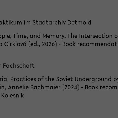
rak­ti­kum im Stadt­ar­chiv Det­mold
­le, Time, and Me­mo­ry. The In­ter­sec­tion o
a Cirk­lová (ed., 2026) - Book re­com­men­da­t
 Fach­schaft
ri­al Prac­ti­ces of the So­viet Un­der­ground b
lin, An­ne­lie Bach­mai­er (2024) - Book re­com
Ko­les­nik