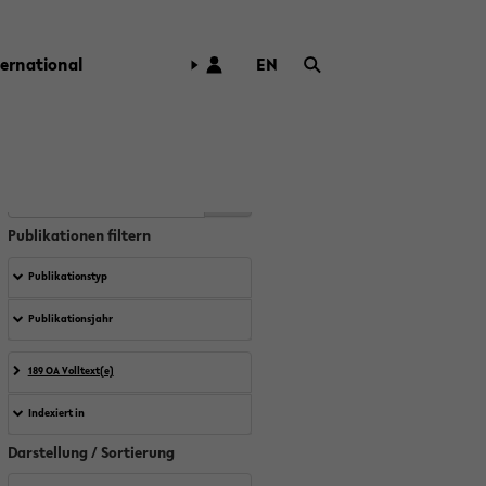
ter­na­tio­nal
EN
ZUR
ENG­
LI­
SCHEN
SPRA­
CHE
WECH­
SELN