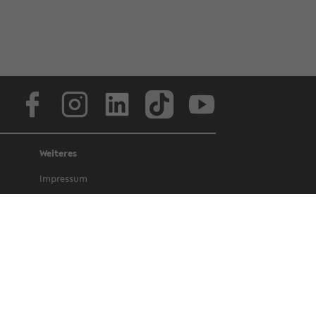
Face­book
In­sta­gram
Lin­ke­dIn
Tik­Tok
You­tube
Weiteres
Im­pres­sum
Da­ten­schutz
Bar­rie­re­frei­heit
Amt­li­che Be­kannt­ma­chun­gen und Ge­
set­ze
Letz­te Ak­tua­li­sie­rung: 27 Oc­to­ber 2025
©
Uni­ver­si­tät Bie­le­feld