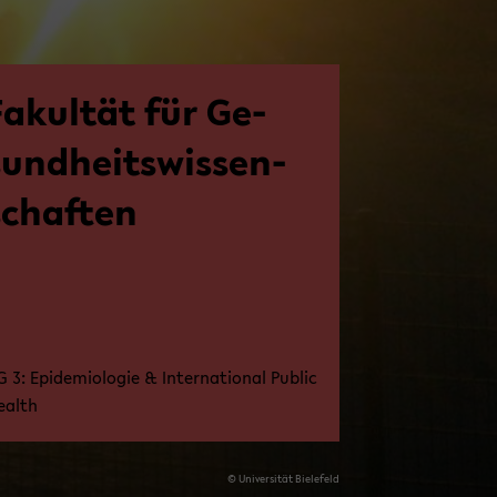
Fa­kul­tät für Ge­
sund­heits­wis­sen­
schaf­ten
 3: Epi­de­mio­lo­gie & In­ter­na­tio­nal Pu­blic
ealth
© Uni­ver­si­tät Bie­le­feld