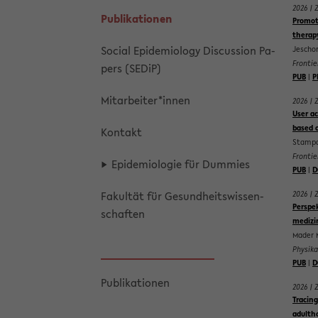
Pu­bli­ka­tio­nen
So­cial Epi­de­mio­lo­gy Dis­cus­sion Pa­
pers (SEDiP)
Mit­ar­bei­ter*innen
Kon­takt
Epi­de­mio­lo­gie für Dum­mies
Fa­kul­tät für Ge­sund­heits­wis­sen­
schaf­ten
Pu­bli­ka­tio­nen