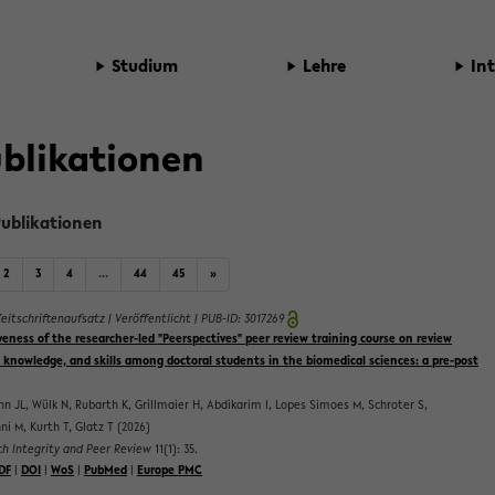
Stu­di­um
Lehre
In­
­bli­ka­tio­nen