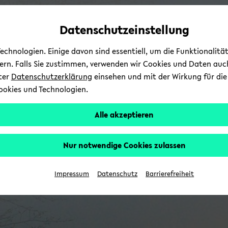
Automatische
skip
skip
skip
Inhaltswechsel
to
to
to
Datenschutzeinstellung
vermeiden
main
main
footer
content
menu
chnologien. Einige davon sind essentiell, um die Funktionalit
sern. Falls Sie zustimmen, verwenden wir Cookies und Daten auc
nter
Datenschutzerklärung
einsehen und mit der Wirkung für die 
ookies und Technologien.
Alle akzeptieren
Nur notwendige Cookies zulassen
Impressum
Datenschutz
Barrierefreiheit