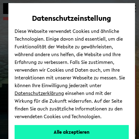
Automatische
zum
zum
zum
Inhaltswechsel
Hauptinhalt
Hauptmenü
Fußbereich
Datenschutzeinstellung
vermeiden
wechseln
wechseln
wechseln
Diese Webseite verwendet Cookies und ähnliche
Technologien. Einige davon sind essentiell, um die
Funktionalität der Website zu gewährleisten,
während andere uns helfen, die Website und Ihre
Erfahrung zu verbessern. Falls Sie zustimmen,
verwenden wir Cookies und Daten auch, um Ihre
Fa­kul­tät für Ge­sund­heits­
Interaktionen mit unserer Webseite zu messen. Sie
wis­sen­schaf­ten
können Ihre Einwilligung jederzeit unter
Datenschutzerklärung
einsehen und mit der
Wirkung für die Zukunft widerrufen. Auf der Seite
finden Sie auch zusätzliche Informationen zu den
verwendeten Cookies und Technologien.
AG
4:
Alle akzeptieren
© Uni­ver­si­tät Bie­le­feld
Prä­