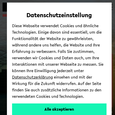
Automatische
zum
zum
zum
Inhaltswechsel
Hauptinhalt
Hauptmenü
Fußbereich
Datenschutzeinstellung
vermeiden
wechseln
wechseln
wechseln
Diese Webseite verwendet Cookies und ähnliche
Technologien. Einige davon sind essentiell, um die
Funktionalität der Website zu gewährleisten,
während andere uns helfen, die Website und Ihre
Erfahrung zu verbessern. Falls Sie zustimmen,
verwenden wir Cookies und Daten auch, um Ihre
Fa­kul­tät für Ge­sund­heits­
Interaktionen mit unserer Webseite zu messen. Sie
wis­sen­schaf­ten
können Ihre Einwilligung jederzeit unter
Datenschutzerklärung
einsehen und mit der
Wirkung für die Zukunft widerrufen. Auf der Seite
finden Sie auch zusätzliche Informationen zu den
verwendeten Cookies und Technologien.
AG
Alle akzeptieren
© Uni­ver­si­tät Bie­le­feld
8: