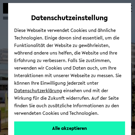
Automatische
zum
zum
zum
Inhaltswechsel
Hauptinhalt
Hauptmenü
Fußbereich
Datenschutzeinstellung
vermeiden
wechseln
wechseln
wechseln
Diese Webseite verwendet Cookies und ähnliche
Technologien. Einige davon sind essentiell, um die
Funktionalität der Website zu gewährleisten,
während andere uns helfen, die Website und Ihre
Erfahrung zu verbessern. Falls Sie zustimmen,
verwenden wir Cookies und Daten auch, um Ihre
Ma­xi­mi­li­an Benz
Interaktionen mit unserer Webseite zu messen. Sie
können Ihre Einwilligung jederzeit unter
Datenschutzerklärung
einsehen und mit der
Wirkung für die Zukunft widerrufen. Auf der Seite
finden Sie auch zusätzliche Informationen zu den
verwendeten Cookies und Technologien.
Alle akzeptieren
© Uni­ver­si­tät Bie­le­feld