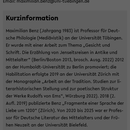
Email: ma­xi­mi­li­an.benz@uni-​tuebingen.de
Kurz­in­for­ma­ti­on
Ma­xi­mi­li­an Benz (Jahr­gang 1983) ist Pro­fes­sor für Deut­
sche Phi­lo­lo­gie (Me­di­ävis­tik) an der Uni­ver­si­tät Tü­bin­gen.
Er wurde mit einer Ar­beit zum Thema „Ge­sicht und
Schrift. Die Er­zäh­lung von Jen­seits­rei­sen in An­ti­ke und
Mit­tel­al­ter“ (Ber­lin/Bos­ton 2013, brosch. Ausg. 2022) 2012
an der Humboldt-​Universität zu Ber­lin pro­mo­viert; die
Ha­bi­li­ta­ti­on er­folg­te 2019 an der Uni­ver­si­tät Zü­rich mit
der Mo­no­gra­phie „Ar­beit an der Tra­di­ti­on. Stu­di­en zur li­
terar­his­to­ri­schen Stel­lung und zur poe­ti­schen Struk­tur
der Werke Ru­dolfs von Ems“, Würz­burg 2022). 2018 (2.
Aufl. 2019) pu­bli­zier­te Benz „Frag­men­te einer Spra­che der
Liebe um 1200“ (Zü­rich). Von 2020 bis 2025 war er Pro­fes­
sor für Deut­sche Li­te­ra­tur des Mit­tel­al­ters und der Frü­
hen Neu­zeit an der Uni­ver­si­tät Bie­le­feld.