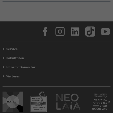
Face­book
In­sta­gram
Lin­ke­dIn
Tik­Tok
You
Service
Fakultäten
Informationen für ...
Weiteres