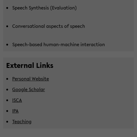
Speech Syn­the­sis (Eva­lua­ti­on)
Con­ver­sa­tio­nal aspects of speech
Speech-​based human-​machine in­ter­ac­tion
Ex­ter­nal Links
Per­so­nal Web­site
Goog­le Scholar
ISCA
IPA
Tea­ching