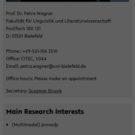
Prof. Dr. Petra Wag­ner
Fa­kul­tät für Lin­gu­is­tik und Li­te­ra­tur­wis­sen­schaft
Post­fach 100 131
D-​33501 Bie­le­feld
Phone.: +49-​521-106 3510
Of­fice: CITEC, 1.044
Email: petra.wag­ner@uni-​bielefeld.de
Of­fice hours: Plea­se make an ap­point­ment
Se­creta­ry:
Su­san­ne Strunk
Main Re­se­arch In­te­rests
(Mul­ti­modal) pro­so­dy