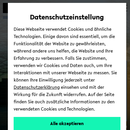
Automatische
skip
skip
skip
Inhaltswechsel
to
to
to
Datenschutzeinstellung
vermeiden
main
main
footer
content
menu
Diese Webseite verwendet Cookies und ähnliche
Technologien. Einige davon sind essentiell, um die
Funktionalität der Website zu gewährleisten,
während andere uns helfen, die Website und Ihre
Erfahrung zu verbessern. Falls Sie zustimmen,
verwenden wir Cookies und Daten auch, um Ihre
Prof. Petra Wag­ner CITEC
Interaktionen mit unserer Webseite zu messen. Sie
/ Pho­ne­tics
können Ihre Einwilligung jederzeit unter
Datenschutzerklärung
einsehen und mit der
Wirkung für die Zukunft widerrufen. Auf der Seite
Cen­ter for Co­gni­ti­ve In­
finden Sie auch zusätzliche Informationen zu den
ter­ac­tion Tech­no­lo­gy
verwendeten Cookies und Technologien.
CITEC
Alle akzeptieren
© Uni­ver­si­tät Bie­le­feld