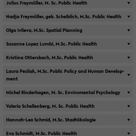
Ju­li­us Frey­mül­ler, M. Sc. Pu­blic Health
Nadja Frey­mül­ler, geb. Scheib­lich, M.Sc. Pu­blic Health
Olga Ivlie­va, M.Sc. Spa­ti­al Plan­ning
Su­san­ne Lopez Lumbi, M.Sc. Pu­blic Health
Kris­ti­na Ot­ters­bach, M.Sc. Pu­blic Health
Laura Pes­li­ak, M.Sc. Pu­blic Po­li­cy and Human De­ve­lo­p­
ment
Mi­chel Rin­der­ha­gen, M. Sc. En­vi­ro­men­tal Psy­cho­lo­gy
Va­le­ria Schel­len­berg, M. Sc. Pu­blic Health
Hannah-​Lea Schmid, M.Sc. Stadt­öko­lo­gie
Eva Schmidt, M.Sc. Pu­blic Health