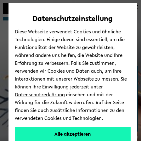
Automatische
skip
skip
skip
Inhaltswechsel
to
to
to
Datenschutzeinstellung
vermeiden
main
main
footer
content
menu
Diese Webseite verwendet Cookies und ähnliche
Technologien. Einige davon sind essentiell, um die
Funktionalität der Website zu gewährleisten,
während andere uns helfen, die Website und Ihre
Erfahrung zu verbessern. Falls Sie zustimmen,
verwenden wir Cookies und Daten auch, um Ihre
AG Sus­tain­able En­vi­ron­
Interaktionen mit unserer Webseite zu messen. Sie
men­tal Health Sci­en­ces
können Ihre Einwilligung jederzeit unter
Datenschutzerklärung
einsehen und mit der
Wirkung für die Zukunft widerrufen. Auf der Seite
finden Sie auch zusätzliche Informationen zu den
verwendeten Cookies und Technologien.
Team
Alle akzeptieren
© Uni­ver­si­tät Bie­le­feld