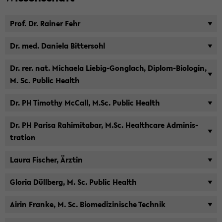
Prof. Dr. Rai­ner Fehr
Dr. med. Da­nie­la Bit­ter­sohl
Dr. rer. nat. Mi­chae­la Liebig-​Gonglach, Diplom-​Biologin,
M. Sc. Pu­blic Health
Dr. PH Ti­mo­thy Mc­Call, M.Sc. Pu­blic Health
Dr. PH Pa­ri­sa Ra­himita­bar, M.Sc. Health­ca­re Ad­mi­nis­
tra­ti­on
Laura Fi­scher, Ärz­tin
Glo­ria Düll­berg, M. Sc. Pu­blic Health
Airin Fran­ke, M. Sc. Bio­me­di­zi­ni­sche Tech­nik