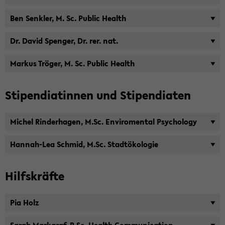
Ben Senk­ler, M. Sc. Pu­blic Health
Dr. David Spen­ger, Dr. rer. nat.
Mar­kus Trö­ger, M. Sc. Pu­blic Health
Sti­pen­dia­tin­nen und Sti­pen­dia­ten
Mi­chel Rin­der­ha­gen, M.Sc. En­vi­ro­men­tal Psy­cho­lo­gy
Hannah-​Lea Schmid, M.Sc. Stadt­öko­lo­gie
Hilfs­kräf­te
Pia Holz