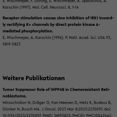
E. Wischmey­er, F. Dö­ring, E. Wischmey­er, A. Spau­schus, A.
Kar­schin (1997). Mol. Cell. Neu­ro­sci. 8, 1-14
Re­cep­tor sti­mu­la­ti­on cau­ses slow in­hi­bi­ti­on of IRK1 in­ward­
ly rec­ti­fy­ing K+ chan­nels by di­rect pro­te­in ki­na­se A-​
mediated phos­pho­ry­la­ti­on.
E. Wischmey­er, A. Kar­schin (1996). P. Natl. Acad. Sci. USA 93,
5819-​5823
Wei­te­re Pu­bli­ka­tio­nen
Tumor Sup­pres­sor Role of INPP4B in Che­mo­re­sistant Re­ti­
nob­las­to­ma.
Mi­ro­sch­ni­kov N, Drä­ger O, Van Mee­nen D, Metz K, Bu­de­us B,
Dün­ker N, Busch MA. J Oncol. 2023 Mar 8;2023:2270097. doi:
10.1155/2023/2270097. PMID: 36993823; PMCID: PMC10042642.