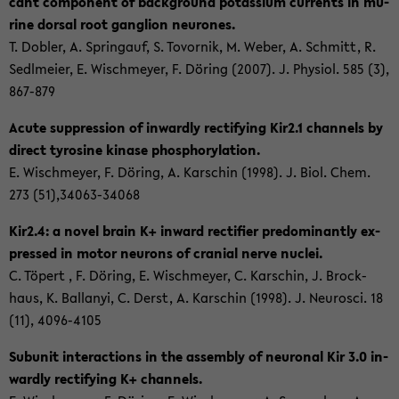
cant com­po­nent of back­ground po­t­as­si­um cur­r­ents in mu­
ri­ne dor­sal root gan­gli­on neu­ro­nes.
T. Do­bler, A. Spring­auf, S. To­vor­nik, M. Weber, A. Schmitt, R.
Sedl­mei­er, E. Wischmey­er, F. Dö­ring (2007). J. Phy­si­ol. 585 (3),
867-​879
Acute sup­pres­si­on of in­ward­ly rec­ti­fy­ing Kir2.1 chan­nels by
di­rect ty­ro­si­ne ki­na­se phos­pho­ry­la­ti­on.
E. Wischmey­er, F. Dö­ring, A. Kar­schin (1998). J. Biol. Chem.
273 (51),34063-​34068
Kir2.4: a novel brain K+ in­ward rec­ti­fier pre­do­mi­nant­ly ex­
pres­sed in motor neu­rons of cra­ni­al nerve nu­clei.
C. Tö­pert , F. Dö­ring, E. Wischmey­er, C. Kar­schin, J. Brock­
haus, K. Ball­anyi, C. Derst, A. Kar­schin (1998). J. Neu­ro­sci. 18
(11), 4096-​4105
Sub­u­nit in­ter­ac­tions in the as­sem­bly of neu­ro­nal Kir 3.0 in­
ward­ly rec­ti­fy­ing K+ chan­nels.