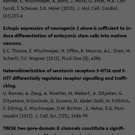
Ren­ner, E. Wischmey­er, A. Bonz, J. Muck, G. Ertel, W.A. Cat­
ter­all, T. Scheu­er, S.K. Maier (2013). J. Mol. Cell. Car­di­ol.
(61),133-4
Ec­to­pic ex­pres­si­on of neu­ro­ge­nin 2 alone is suf­fi­ci­ent to in­
du­ce dif­fe­ren­tia­ti­on of em­bryo­nic stem cells into ma­tu­re
neu­rons.
E.C. Thoma, E. Wischmey­er, N. Offen, K. Mau­rus, A.L. Siren, M.
Schartl, T.U. Wag­ner (2012). PLoS One (8), e386
He­te­ro­di­me­riza­ti­on of se­ro­to­nin re­cep­tors 5-​HT1A and 5-
HT7 dif­fe­ren­ti­al­ly re­gu­la­tes re­cep­tor si­gnal­ling and traf­fi­
cking.
U. Ren­ner, A. Zeug, A. Wo­eh­ler, M. Nie­bert, A. Ditya­tev, G.
Ditya­te­va, N Gor­in­ski, D. Gu­s­e­va, D. Abdel-​Galil, M. Fröh­lich,
F. Dö­ring, E. Wischmey­er, D.W. Rich­ter , E. Neher, E.G. Poni­
mas­kin (2012). J. Cell. Sci. (125), 2486-​99
TRESK two-​pore-domain K chan­nels con­sti­tu­te a si­gni­fi­