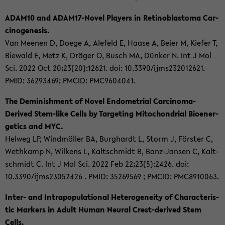
ADAM10 and ADAM17-​Novel Play­ers in Re­ti­nob­las­to­ma Car­
ci­no­ge­ne­sis.
Van Mee­nen D, Doege A, Al­e­feld E, Haase A, Beier M, Kie­fer T,
Bie­wald E, Metz K, Drä­ger O, Busch MA, Dün­ker N. Int J Mol
Sci. 2022 Oct 20;23(20):12621. doi: 10.3390/ijms232012621.
PMID: 36293469; PMCID: PMC9604041.
The De­mi­nish­ment of Novel En­do­me­tri­al Carcinoma-​
Derived Stem-​like Cells by Tar­ge­ting Mi­to­chon­dri­al Bio­en­er­
ge­tics and MYC.
Hel­weg LP, Wind­m­öl­ler BA, Burg­hardt L, Storm J, Förs­ter C,
We­th­kamp N, Wil­kens L, Kalt­schmidt B, Banz-​Jansen C, Kalt­
schmidt C. Int J Mol Sci. 2022 Feb 22;23(5):2426. doi:
10.3390/ijms23052426 . PMID: 35269569 ; PMCID: PMC8910063.
Inter-​ and In­tra­po­pu­la­tio­nal He­te­ro­gen­ei­ty of Cha­rac­te­ris­
tic Mar­kers in Adult Human Neural Crest-​derived Stem
Cells.