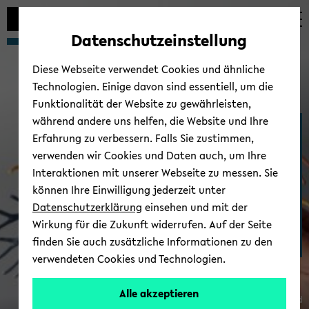
Automatische
zum
zum
zum
Inhaltswechsel
Hauptinhalt
Hauptmenü
Fußbereich
Datenschutzeinstellung
vermeiden
wechseln
wechseln
wechseln
Diese Webseite verwendet Cookies und ähnliche
Technologien. Einige davon sind essentiell, um die
Funktionalität der Website zu gewährleisten,
während andere uns helfen, die Website und Ihre
Medizinische Fakul­tät
Erfahrung zu verbessern. Falls Sie zustimmen,
OWL
verwenden wir Cookies und Daten auch, um Ihre
Interaktionen mit unserer Webseite zu messen. Sie
können Ihre Einwilligung jederzeit unter
Datenschutzerklärung
einsehen und mit der
Wirkung für die Zukunft widerrufen. Auf der Seite
finden Sie auch zusätzliche Informationen zu den
verwendeten Cookies und Technologien.
Alle akzeptieren
© Uni­ver­si­tät Bie­le­feld