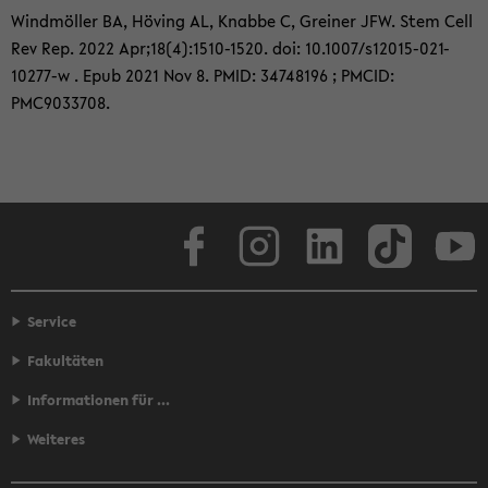
Wind­m­öl­ler BA, Hö­ving AL, Knab­be C, Grei­ner JFW. Stem Cell
Rev Rep. 2022 Apr;18(4):1510-​1520. doi: 10.1007/s12015-​021-
10277-w . Epub 2021 Nov 8. PMID: 34748196 ; PMCID:
PMC9033708.
Face­book
In­sta­gram
Lin­ke­dIn
Tik­Tok
You
Service
Fakultäten
Informationen für ...
Weiteres