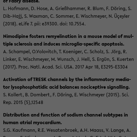
of Fabry di­sea­se.
L. Hof­mann, D. Hose, A. Grieß­ham­mer, R. Blum, F. Dö­ring, S.
Dib-​Hajj, S. Wax­man, C. Som­mer, E. Wischmey­er, N. Üçeyler
(2018). eLife 7. pii: e39300. doi: 10.7554.
Ni­mo­di­pi­ne fos­ters re­mye­li­na­ti­on in a mouse model of mul­
ti­ple scle­ro­sis and in­du­ces microglia-​specific apo­pto­sis.
A. Scham­pel, O.Vo­lo­vitch, T. Ko­eni­ger, C. Scholz, S. Jörg, R.
Lin­ker, E. Wischmey­er, M. Wunsch, J. Hell, S. Ergün, S. Ku­er­ten
(2017). Proc. Natl. Acad. Sci. USA. 2017 Apr 18, E3295-​E3304
Ac­ti­va­ti­on of TRESK chan­nels by the in­flamma­to­ry me­dia­
tor lyso­phos­pha­ti­dic acid ba­lan­ces no­cicep­ti­ve si­gnal­ling.
S. Kol­lert, B. Dom­bert, F. Dö­ring, E. Wischmey­er (2015). Sci.
Rep. 2015 (5),12548
Dis­tri­bu­ti­on and func­tion of so­dium chan­nel sub­ty­pes in
human atri­al myo­car­di­um.
S.G. Kauf­mann, R.E. We­sa­ten­broek, A.H. Maass, V. Lange, A.