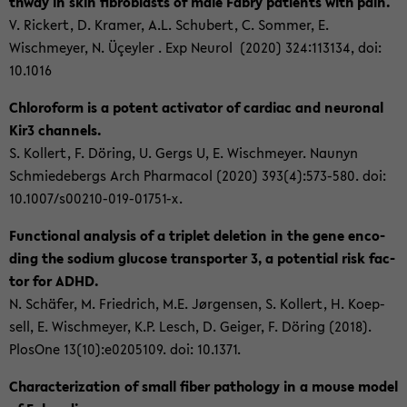
thway in skin fi­bro­blasts of male Fabry pa­ti­ents with pain.
V. Ri­ckert, D. Kra­mer, A.L. Schu­bert, C. Som­mer, E.
Wischmey­er, N. Üçeyler . Exp Neu­rol (2020) 324:113134, doi:
10.1016
Chlo­ro­form is a po­tent ac­ti­va­tor of car­diac and neu­ro­nal
Kir3 chan­nels.
S. Kol­lert, F. Dö­ring, U. Gergs U, E. Wischmey­er. Naun­yn
Schmie­de­bergs Arch Phar­ma­col (2020) 393(4):573-​580. doi:
10.1007/s00210-​019-01751-x.
Func­tio­nal ana­ly­sis of a triplet de­le­ti­on in the gene en­co­
ding the so­dium glu­co­se trans­por­ter 3, a po­ten­ti­al risk
fac­
tor for ADHD.
N. Schä­fer, M. Fried­rich, M.E. Jørgen­sen, S. Kol­lert, H. Ko­ep­
sell, E. Wischmey­er, K.P. Lesch, D. Gei­ger, F. Dö­ring (2018).
Plo­sO­ne 13(10):e0205109. doi: 10.1371.
Cha­rac­te­riza­ti­on of small fiber pa­tho­lo­gy in a mouse model