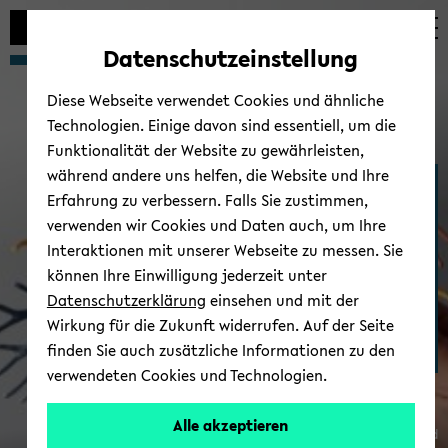
Automatische
zum
zum
zum
Inhaltswechsel
Hauptinhalt
Hauptmenü
Fußbereich
Datenschutzeinstellung
vermeiden
wechseln
wechseln
wechseln
Diese Webseite verwendet Cookies und ähnliche
Technologien. Einige davon sind essentiell, um die
Funktionalität der Website zu gewährleisten,
während andere uns helfen, die Website und Ihre
Medizinische Fakul­tät
Erfahrung zu verbessern. Falls Sie zustimmen,
OWL
verwenden wir Cookies und Daten auch, um Ihre
Interaktionen mit unserer Webseite zu messen. Sie
können Ihre Einwilligung jederzeit unter
Datenschutzerklärung
einsehen und mit der
Wirkung für die Zukunft widerrufen. Auf der Seite
finden Sie auch zusätzliche Informationen zu den
verwendeten Cookies und Technologien.
Alle akzeptieren
© Uni­ver­si­tät Bie­le­feld