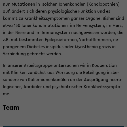
nun Mu­ta­tio­nen in sol­chen Io­nen­ka­nä­len (Kana­lo­pa­thien)
auf, än­dert sich deren phy­sio­lo­gi­sche Funk­ti­on und es
kommt zu Krank­heits­sym­pto­men gan­zer Or­ga­ne. Bis­her sind
etwa 150 Io­nen­ka­nal­mu­ta­tio­nen im Ner­ven­sys­tem, im Herz,
in der Niere und im Im­mun­sys­tem nach­ge­wie­sen wor­den, die
z.B. mit be­stimm­ten Epi­lep­sie­for­men, Vor­hof­flim­mern, ne­
ph­ro­ge­nem Dia­be­tes in­si­pi­dus oder My­asthe­nia gra­vis in
Ver­bin­dung ge­bracht wer­den.
In un­se­rer Ar­beits­grup­pe un­ter­su­chen wir in Ko­ope­ra­ti­on
mit Kli­ni­ken zu­nächst aus Würz­burg die Be­tei­li­gung ins­be­
son­de­re von Ka­li­um­io­nen­ka­nä­len an der Aus­prä­gung neu­ro­
lo­gi­scher, kar­dia­ler und psych­ia­tri­scher Krank­heits­sym­pto­
me.
Team