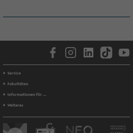
Face­book
In­sta­gram
Lin­ke­dIn
Tik­Tok
You
Service
Fakultäten
Informationen für ...
Weiteres