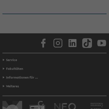
Face­book
In­sta­gram
Lin­ke­dIn
Tik­Tok
You
Service
Fakultäten
Informationen für ...
Weiteres