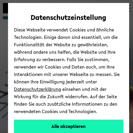
Automatische
zum
zum
zum
Inhaltswechsel
Hauptinhalt
Hauptmenü
Fußbereich
Datenschutzeinstellung
vermeiden
wechseln
wechseln
wechseln
Diese Webseite verwendet Cookies und ähnliche
Technologien. Einige davon sind essentiell, um die
Funktionalität der Website zu gewährleisten,
während andere uns helfen, die Website und Ihre
Medizinische Fakul­tät
Erfahrung zu verbessern. Falls Sie zustimmen,
OWL
verwenden wir Cookies und Daten auch, um Ihre
Interaktionen mit unserer Webseite zu messen. Sie
können Ihre Einwilligung jederzeit unter
Datenschutzerklärung
einsehen und mit der
Wirkung für die Zukunft widerrufen. Auf der Seite
finden Sie auch zusätzliche Informationen zu den
verwendeten Cookies und Technologien.
Alle akzeptieren
© Uni­ver­si­tät Bie­le­feld