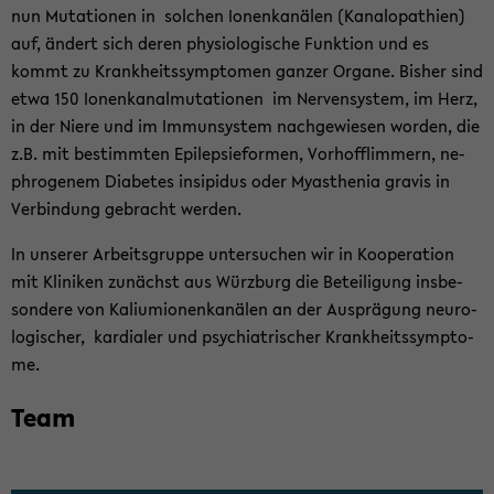
nun Mu­ta­tio­nen in sol­chen Io­nen­ka­nä­len (Kana­lo­pa­thien)
auf, än­dert sich deren phy­sio­lo­gi­sche Funk­ti­on und es
kommt zu Krank­heits­sym­pto­men gan­zer Or­ga­ne. Bis­her sind
etwa 150 Io­nen­ka­nal­mu­ta­tio­nen im Ner­ven­sys­tem, im Herz,
in der Niere und im Im­mun­sys­tem nach­ge­wie­sen wor­den, die
z.B. mit be­stimm­ten Epi­lep­sie­for­men, Vor­hof­flim­mern, ne­
ph­ro­ge­nem Dia­be­tes in­si­pi­dus oder My­asthe­nia gra­vis in
Ver­bin­dung ge­bracht wer­den.
In un­se­rer Ar­beits­grup­pe un­ter­su­chen wir in Ko­ope­ra­ti­on
mit Kli­ni­ken zu­nächst aus Würz­burg die Be­tei­li­gung ins­be­
son­de­re von Ka­li­um­io­nen­ka­nä­len an der Aus­prä­gung neu­ro­
lo­gi­scher, kar­dia­ler und psych­ia­tri­scher Krank­heits­sym­pto­
me.
Team