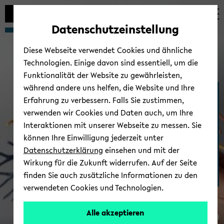
Automatische
zum
zum
zum
Inhaltswechsel
Hauptinhalt
Hauptmenü
Fußbereich
Datenschutzeinstellung
vermeiden
wechseln
wechseln
wechseln
Diese Webseite verwendet Cookies und ähnliche
Technologien. Einige davon sind essentiell, um die
Funktionalität der Website zu gewährleisten,
während andere uns helfen, die Website und Ihre
Medizinische Fakul­tät
Erfahrung zu verbessern. Falls Sie zustimmen,
OWL
verwenden wir Cookies und Daten auch, um Ihre
Interaktionen mit unserer Webseite zu messen. Sie
können Ihre Einwilligung jederzeit unter
Datenschutzerklärung
einsehen und mit der
Wirkung für die Zukunft widerrufen. Auf der Seite
finden Sie auch zusätzliche Informationen zu den
verwendeten Cookies und Technologien.
Alle akzeptieren
© Uni­ver­si­tät Bie­le­feld