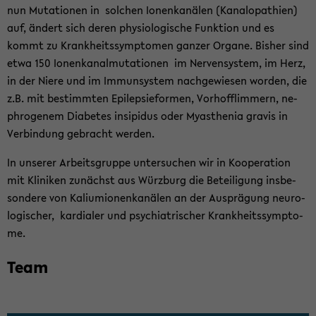
nun Mu­ta­tio­nen in sol­chen Io­nen­ka­nä­len (Kana­lo­pa­thien)
auf, än­dert sich deren phy­sio­lo­gi­sche Funk­ti­on und es
kommt zu Krank­heits­sym­pto­men gan­zer Or­ga­ne. Bis­her sind
etwa 150 Io­nen­ka­nal­mu­ta­tio­nen im Ner­ven­sys­tem, im Herz,
in der Niere und im Im­mun­sys­tem nach­ge­wie­sen wor­den, die
z.B. mit be­stimm­ten Epi­lep­sie­for­men, Vor­hof­flim­mern, ne­
ph­ro­ge­nem Dia­be­tes in­si­pi­dus oder My­asthe­nia gra­vis in
Ver­bin­dung ge­bracht wer­den.
In un­se­rer Ar­beits­grup­pe un­ter­su­chen wir in Ko­ope­ra­ti­on
mit Kli­ni­ken zu­nächst aus Würz­burg die Be­tei­li­gung ins­be­
son­de­re von Ka­li­um­io­nen­ka­nä­len an der Aus­prä­gung neu­ro­
lo­gi­scher, kar­dia­ler und psych­ia­tri­scher Krank­heits­sym­pto­
me.
Team