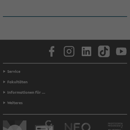
Face­book
In­sta­gram
Lin­ke­dIn
Tik­Tok
You
Service
Fakultäten
Informationen für ...
Weiteres