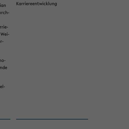
Kar­rie­re­ent­wick­lung
i­an
urch­
­rie­
n Wei­
er­
mo­
en­de
Fel­