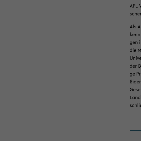
APL V
schen
Als A
ken­n
gen 
die M
Uni­ve
der B
ge Pr
ßi­ge
Ge­se
Lan­d
schli