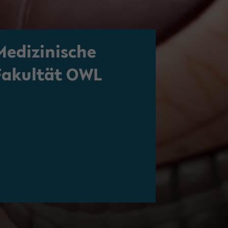
Medizinische
Fakul­tät OWL