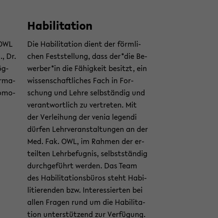
Ha­bi­li­ta­ti­on
t OWL
Die Ha­bi­li­ta­ti­on dient der förm­li­
., Dr.
chen Fest­stel­lung, dass der*die Be­
ög­
wer­ber*in die Fä­hig­keit be­sitzt, ein
or­ma­
wis­sen­schaft­li­ches Fach in For­
o­mo­
schung und Lehre selb­stän­dig und
ver­ant­wort­lich zu ver­tre­ten. Mit
der Ver­lei­hung der venia le­gen­di
dür­fen Lehr­ver­an­stal­tun­gen an der
Med. Fak. OWL, im Rah­men der er­
teil­ten Lehr­be­fug­nis, selbst­stän­dig
durch­ge­führt wer­den. Das Team
des Ha­bi­li­ta­ti­ons­bü­ros steht Ha­bi­
li­tie­ren­den bzw. In­ter­es­sier­ten bei
allen Fra­gen rund um die Ha­bi­li­ta­
ti­on un­ter­stüt­zend zur Ver­fü­gung.