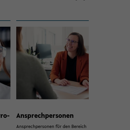
Pro­
An­sprech­per­so­nen
An­sprech­per­so­nen für den Be­reich