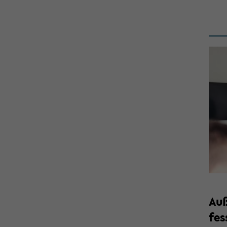
Au­
fes