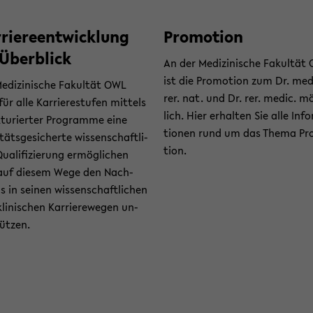
­rie­re­ent­wick­lung
Pro­mo­ti­on
Über­blick
An der Me­di­zi­ni­sche Fa­kul­tä
ist die Pro­mo­ti­on zum Dr. med
e­di­zi­ni­sche Fa­kul­tät OWL
rer. nat. und Dr. rer. medic. m
ür alle Kar­rie­re­stu­fen mit­tels
lich. Hier er­hal­ten Sie alle In­f
­tu­rier­ter Pro­gram­me eine
tio­nen rund um das Thema Pr
­täts­ge­si­cher­te wis­sen­schaft­li­
ti­on.
a­li­fi­zie­rung er­mög­li­chen
auf die­sem Wege den Nach­
 in sei­nen wis­sen­schaft­li­chen
li­ni­schen Kar­rie­re­we­gen un­
tüt­zen.