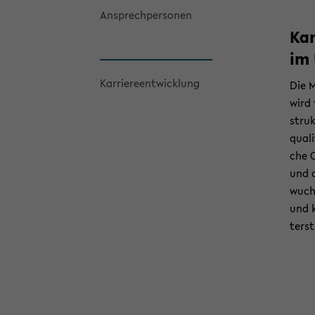
An­sprech­per­so­nen
Kar
im 
Kar­rie­re­ent­wick­lung
Die M
wird f
struk
qua­li
che Qu
und 
wuchs
und k
ter­s