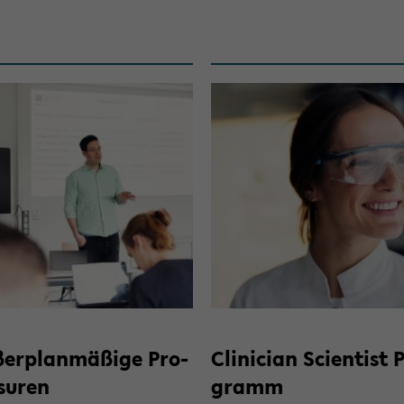
ßer­plan­mä­ßi­ge Pro­
Cli­ni­ci­an Sci­en­tist 
­su­ren
gramm