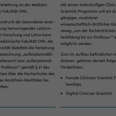
er­lei­hung an der Me­di­zi­ni­
Mit einem mehr­stu­fi­gen Cli­ni­c
 Fa­kul­tät OWL
Scientist-​Programm soll ein d
gän­gi­ger, mo­du­la­rer
us­druck der be­son­de­ren An­er­
wissenschaftlich-​ärztlicher Kar
ung her­vor­ra­gen­der Leis­tun­
re­weg „von der fach­ärzt­li­che
in For­schung und Lehre kann
ter­bil­dung bis zur Pro­fes­sur“ 
e­di­zi­ni­sche Fa­kul­tät OWL der
mög­licht wer­den.
r­si­tät Bie­le­feld die Ver­lei­hung
e­zeich­nung „au­ßer­plan­mä­ßi­
Zum im Auf­bau be­find­li­chen 
o­fes­so­rin bzw. au­ßer­plan­mä­
du­la­ren ge­hö­ren der­zeit fol­g
r Pro­fes­sor“ gemäß § 41 des
För­der­li­ni­en:
t­zes über die Hoch­schu­len des
Fe­ma­le Cli­ni­ci­an Sci­en­tist 
es Nordrhein-​Westfalen be­
low­ships
e­ßen.
Di­gi­tal Cli­ni­ci­an Sci­en­tist