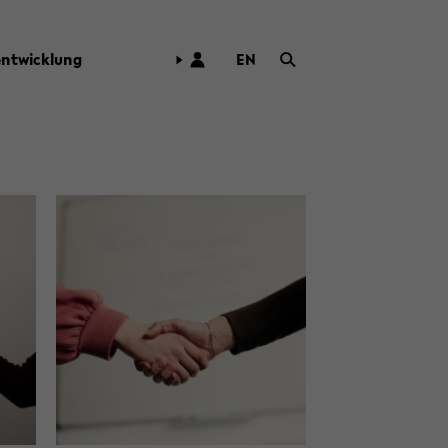
­ent­wick­lung
EN
ZUR
ENG­
LI­
SCHEN
SPRA­
CHE
WECH­
SELN