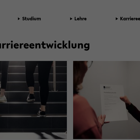
Stu­di­um
Lehre
Kar­rie­re
r­rie­re­ent­wick­lung