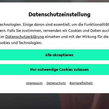
Automatische
zum
zum
zum
Inhaltswechsel
Hauptinhalt
Hauptmenü
Fußbereich
Datenschutzeinstellung
vermeiden
wechseln
wechseln
wechseln
chnologien. Einige davon sind essentiell, um die Funktionalit
sern. Falls Sie zustimmen, verwenden wir Cookies und Daten auc
nter
Datenschutzerklärung
einsehen und mit der Wirkung für die 
ookies und Technologien.
Alle akzeptieren
Nur notwendige Cookies zulassen
Impressum
Datenschutz
Barrierefreiheit