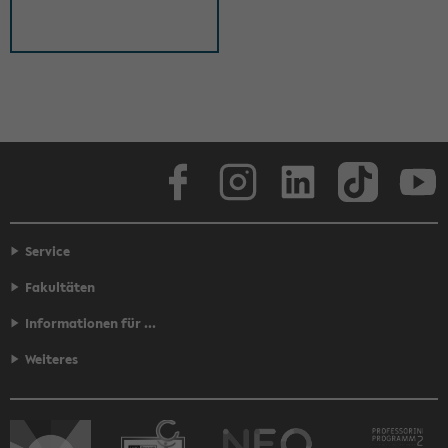
Face­book
In­sta­gram
Lin­ke­dIn
Tik­Tok
You
Service
Fakultäten
Informationen für ...
Weiteres