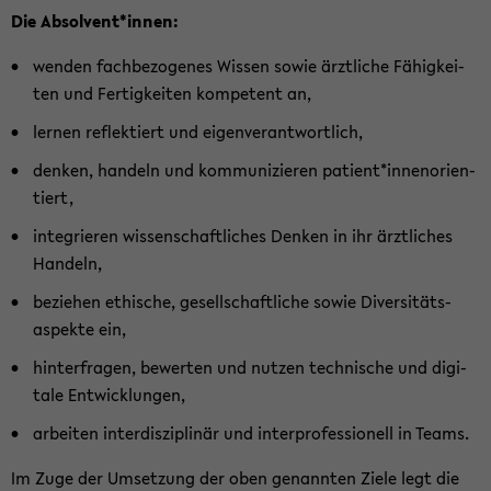
Die Ab­sol­vent*innen:
wen­den fach­be­zo­ge­nes Wis­sen sowie ärzt­li­che Fä­hig­kei­
ten und Fer­tig­kei­ten kom­pe­tent an,
ler­nen re­flek­tiert und ei­gen­ver­ant­wort­lich,
den­ken, han­deln und kom­mu­ni­zie­ren pa­ti­ent*in­nen­ori­en­
tiert,
in­te­grie­ren wis­sen­schaft­li­ches Den­ken in ihr ärzt­li­ches
Han­deln,
be­zie­hen ethi­sche, ge­sell­schaft­li­che sowie Di­ver­si­täts­
aspek­te ein,
hin­ter­fra­gen, be­wer­ten und nut­zen tech­ni­sche und di­gi­
ta­le Ent­wick­lun­gen,
ar­bei­ten in­ter­dis­zi­pli­när und in­ter­pro­fes­sio­nell in Teams.
Im Zuge der Um­set­zung der oben ge­nann­ten Ziele legt die