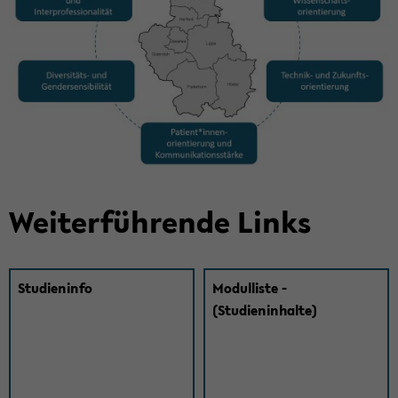
Wei­ter­füh­ren­de Links
Stu­di­en­in­fo
Modulliste ­
(Studieninhalte)