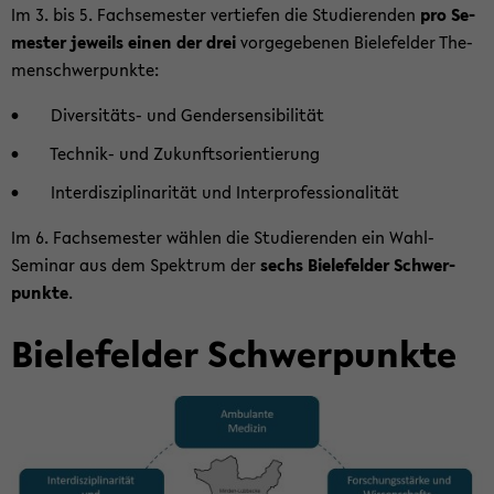
Im 3. bis 5. Fach­se­mes­ter ver­tie­fen die Stu­die­ren­den
pro Se­
mes­ter je­weils
einen der drei
vor­ge­ge­be­nen Bie­le­fel­der The­
men­schwer­punk­te:
Diversitäts-​ und Gen­der­sen­si­bi­li­tät
Technik-​ und Zu­kunfts­ori­en­tie­rung
In­ter­dis­zi­pli­na­ri­tät und In­ter­pro­fes­sio­na­li­tät
Im 6. Fach­se­mes­ter wäh­len die Stu­die­ren­den ein Wahl-​
Seminar aus dem Spek­trum der
sechs Bie­le­fel­der Schwer­
punk­te
.
Bie­le­fel­der Schwer­punk­te