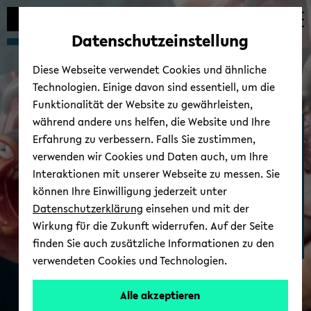
Automatische
zum
zum
zum
Inhaltswechsel
Hauptinhalt
Hauptmenü
Fußbereich
Datenschutzeinstellung
vermeiden
wechseln
wechseln
wechseln
Diese Webseite verwendet Cookies und ähnliche
Technologien. Einige davon sind essentiell, um die
Funktionalität der Website zu gewährleisten,
während andere uns helfen, die Website und Ihre
Stu­di­um Me­di­zin
Erfahrung zu verbessern. Falls Sie zustimmen,
verwenden wir Cookies und Daten auch, um Ihre
Interaktionen mit unserer Webseite zu messen. Sie
können Ihre Einwilligung jederzeit unter
Datenschutzerklärung
einsehen und mit der
Wirkung für die Zukunft widerrufen. Auf der Seite
finden Sie auch zusätzliche Informationen zu den
verwendeten Cookies und Technologien.
Alle akzeptieren