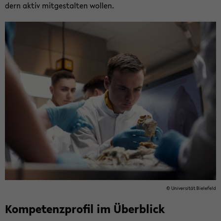
dern aktiv mit­ge­stal­ten wol­len.
© Uni­ver­si­tät Bie­le­feld
Kom­pe­tenz­pro­fil im Über­blick