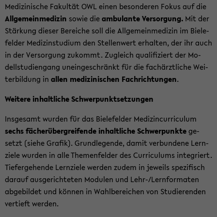
Me­di­zi­ni­sche Fa­kul­tät OWL einen be­son­de­ren Fokus auf die
All­ge­mein­me­di­zin
sowie die
am­bu­lan­te Ver­sor­gung.
Mit der
Stär­kung die­ser Be­rei­che soll die All­ge­mein­me­di­zin im Bie­le­
fel­der Me­di­zin­stu­di­um den Stel­len­wert er­hal­ten, der ihr auch
in der Ver­sor­gung zu­kommt. Zu­gleich qua­li­fi­ziert der Mo­
dell­stu­di­en­gang un­ein­ge­schränkt für die fach­ärzt­li­che Wei­
ter­bil­dung in
allen me­di­zi­ni­schen Fach­rich­tun­gen
.
Wei­te­re in­halt­li­che Schwer­punkt­set­zun­gen
Ins­ge­samt wur­den für das Bie­le­fel­der Me­di­zin­cur­ri­cu­lum
sechs fä­cher­über­grei­fen­de in­halt­li­che Schwer­punk­te
ge­
setzt (siehe Gra­fik). Grund­le­gen­de, damit ver­bun­de­ne Lern­
zie­le wur­den in alle The­men­fel­der des Cur­ri­cu­l­ums in­te­griert.
Tie­fer­ge­hen­de Lern­zie­le wer­den zudem in je­weils spe­zi­fisch
dar­auf aus­ge­rich­te­ten Mo­du­len und Lehr-/Lern­for­ma­ten
ab­ge­bil­det und kön­nen in Wahl­be­rei­chen von Stu­die­ren­den
ver­tieft wer­den.