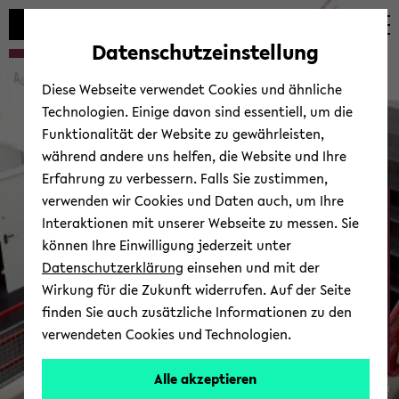
Automatische
zum
zum
zum
Inhaltswechsel
Hauptinhalt
Hauptmenü
Fußbereich
Datenschutzeinstellung
vermeiden
wechseln
wechseln
wechseln
Diese Webseite verwendet Cookies und ähnliche
Technologien. Einige davon sind essentiell, um die
Funktionalität der Website zu gewährleisten,
während andere uns helfen, die Website und Ihre
Erfahrung zu verbessern. Falls Sie zustimmen,
verwenden wir Cookies und Daten auch, um Ihre
Ab­tei­lung Psy­cho­lo­gie
Interaktionen mit unserer Webseite zu messen. Sie
können Ihre Einwilligung jederzeit unter
Datenschutzerklärung
einsehen und mit der
Wirkung für die Zukunft widerrufen. Auf der Seite
finden Sie auch zusätzliche Informationen zu den
verwendeten Cookies und Technologien.
Zur Über­sicht
Alle akzeptieren
© Uni­ver­si­tät Bie­le­feld