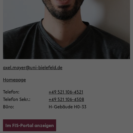
axel.mayer@uni-​bielefeld.de
Home­page
Te­le­fon
+49 521 106-​4521
Te­le­fon Sekr.
+49 521 106-​4508
Büro
H-​Gebäude H0-33
Im FIS-​Portal an­zei­gen