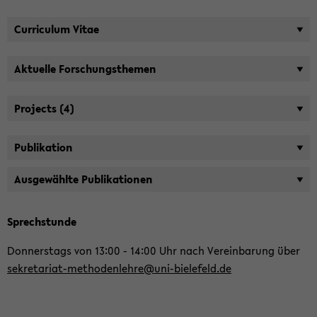
Cur­ri­cu­lum Vitae
Ak­tu­el­le For­schungs­the­men
Pro­jects
(4)
Pu­bli­ka­ti­on
Aus­ge­wähl­te Pu­bli­ka­tio­nen
Sprech­stun­de
Don­ners­tags von 13:00 - 14:00 Uhr nach Ver­ein­ba­rung über
sekretariat-​methodenlehre@uni-​bielefeld.de