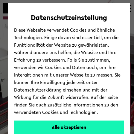
Automatische
zum
zum
zum
Inhaltswechsel
Hauptinhalt
Hauptmenü
Fußbereich
Datenschutzeinstellung
vermeiden
wechseln
wechseln
wechseln
Diese Webseite verwendet Cookies und ähnliche
Technologien. Einige davon sind essentiell, um die
Funktionalität der Website zu gewährleisten,
während andere uns helfen, die Website und Ihre
Erfahrung zu verbessern. Falls Sie zustimmen,
verwenden wir Cookies und Daten auch, um Ihre
Ab­tei­lung Psy­cho­lo­gie
Interaktionen mit unserer Webseite zu messen. Sie
können Ihre Einwilligung jederzeit unter
Datenschutzerklärung
einsehen und mit der
Wirkung für die Zukunft widerrufen. Auf der Seite
finden Sie auch zusätzliche Informationen zu den
verwendeten Cookies und Technologien.
Zur Über­sicht
Alle akzeptieren
© Uni­ver­si­tät Bie­le­feld