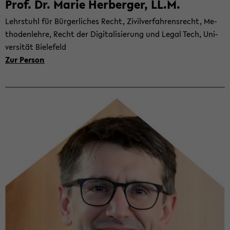
Prof. Dr. Marie Her­ber­ger, LL.M.
Lehr­stuhl für Bür­ger­li­ches Recht, Zi­vil­ver­fah­rens­recht, Me­
tho­den­leh­re, Recht der Di­gi­ta­li­sie­rung und Legal Tech, Uni­
ver­si­tät Bie­le­feld
Zur Per­son