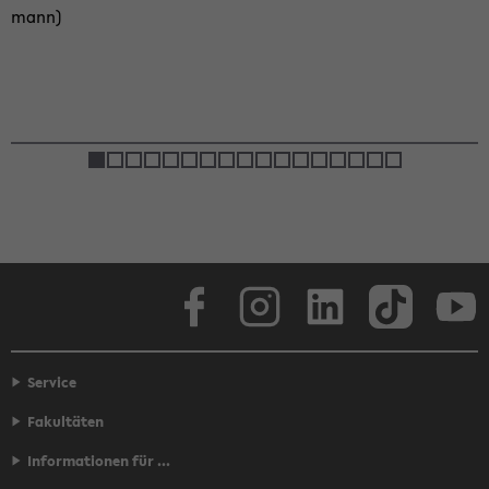
mann)
Face­book
In­sta­gram
Lin­ke­dIn
Tik­Tok
You
Service
Fakultäten
Informationen für ...