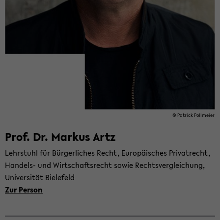
© Pa­trick Poll­mei­er
Prof. Dr. Mar­kus Artz
Lehr­stuhl für Bür­ger­li­ches Recht, Eu­ro­päi­sches Pri­vat­recht,
Handels-​ und Wirt­schafts­recht sowie Rechts­ver­glei­chung,
Uni­ver­si­tät Bie­le­feld
Zur Per­son