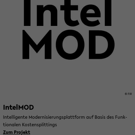
© FIR
In­tel­MOD
In­tel­li­gen­te Mo­der­ni­sie­rungs­platt­form auf Basis des Funk­
tio­na­len Kos­ten­split­tings
Zum Pro­jekt