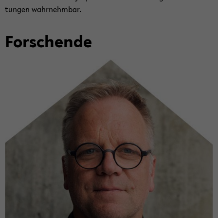
tun­gen wahr­nehm­bar.
For­schen­de