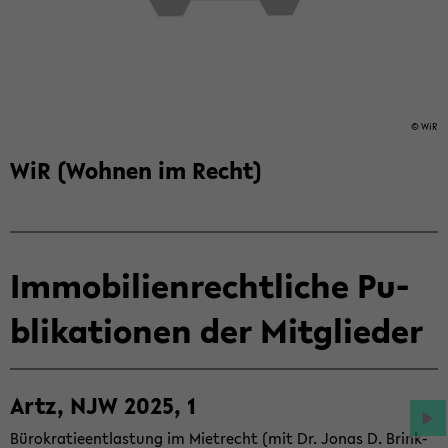
© WiR
WiR (Woh­nen im Recht)
Im­mo­bi­li­en­recht­li­che Pu­
bli­ka­tio­nen der Mit­glie­der
Artz, NJW 2025, 1
Bü­ro­kra­tie­ent­las­tung im Miet­recht (mit Dr. Jonas D. Brink­