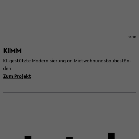
© FIR
KIMM
KI-​gestützte Mo­der­ni­sie­rung an Miet­woh­nungs­bau­be­stän­
den
Zum Pro­jekt