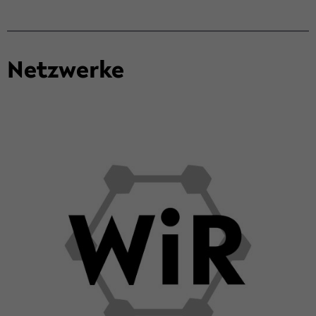
Netz­wer­ke