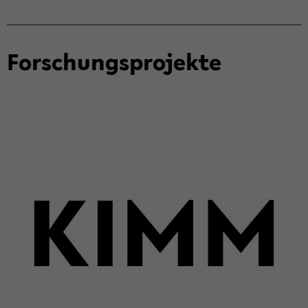
For­schungs­pro­jek­te