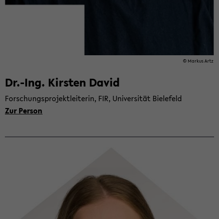
© Mar­kus Artz
Dr.-Ing. Kirs­ten David
For­schungs­pro­jekt­lei­te­rin, FIR, Uni­ver­si­tät Bie­le­feld
Zur Per­son