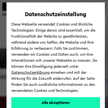
Automatische
zum
zum
zum
Inhaltswechsel
Hauptinhalt
Hauptmenü
Fußbereich
Datenschutzeinstellung
vermeiden
wechseln
wechseln
wechseln
Diese Webseite verwendet Cookies und ähnliche
Technologien. Einige davon sind essentiell, um die
Funktionalität der Website zu gewährleisten,
während andere uns helfen, die Website und Ihre
Erfahrung zu verbessern. Falls Sie zustimmen,
verwenden wir Cookies und Daten auch, um Ihre
FIR
Interaktionen mit unserer Webseite zu messen. Sie
können Ihre Einwilligung jederzeit unter
Datenschutzerklärung
einsehen und mit der
Wirkung für die Zukunft widerrufen. Auf der Seite
finden Sie auch zusätzliche Informationen zu den
verwendeten Cookies und Technologien.
Alle akzeptieren
© Elmar Streyl, FIR