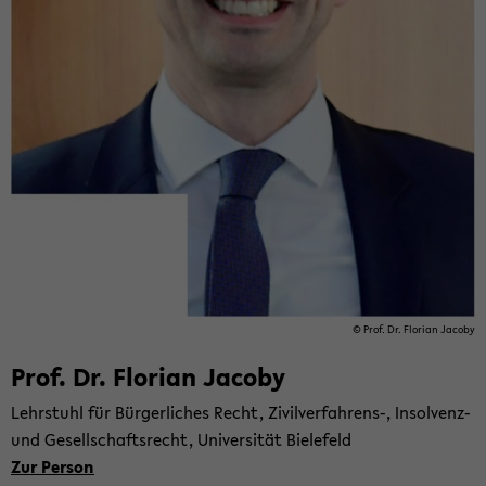
© Prof. Dr. Flo­ri­an Ja­co­by
Prof. Dr. Flo­ri­an Ja­co­by
Lehr­stuhl für Bür­ger­li­ches Recht, Zivilverfahrens-​, Insolvenz-​
und Ge­sell­schafts­recht, Uni­ver­si­tät Bie­le­feld
Zur Per­son