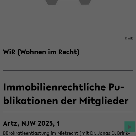
© WiR
WiR (Woh­nen im Recht)
Im­mo­bi­li­en­recht­li­che Pu­
bli­ka­tio­nen der Mit­glie­der
Artz, NJW 2025, 1
Bü­ro­kra­tie­ent­las­tung im Miet­recht (mit Dr. Jonas D. Brink­