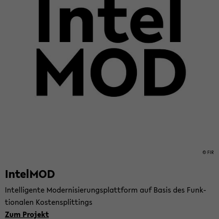
© FIR
In­tel­MOD
In­tel­li­gen­te Mo­der­ni­sie­rungs­platt­form auf Basis des Funk­
tio­na­len Kos­ten­split­tings
Zum Pro­jekt