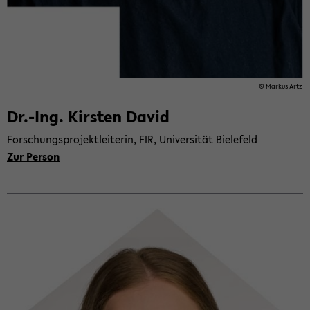
© Mar­kus Artz
Dr.-Ing. Kirs­ten David
For­schungs­pro­jekt­lei­te­rin, FIR, Uni­ver­si­tät Bie­le­feld
Zur Per­son