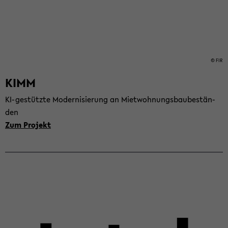
© FIR
KIMM
KI-​gestützte Mo­der­ni­sie­rung an Miet­woh­nungs­bau­be­stän­
den
Zum Pro­jekt