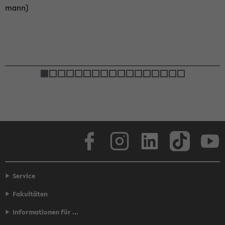
mann)
Face­book
In­sta­gram
Lin­ke­dIn
Tik­Tok
You
Service
Fakultäten
Informationen für ...