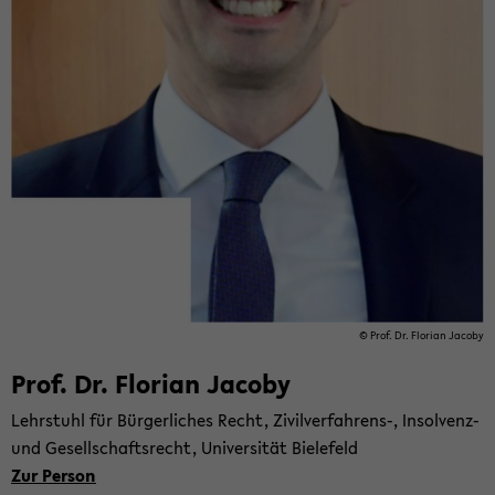
© Prof. Dr. Flo­ri­an Ja­co­by
Prof. Dr. Flo­ri­an Ja­co­by
Lehr­stuhl für Bür­ger­li­ches Recht, Zivilverfahrens-​, Insolvenz-​
und Ge­sell­schafts­recht, Uni­ver­si­tät Bie­le­feld
Zur Per­son