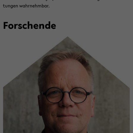
tun­gen wahr­nehm­bar.
For­schen­de