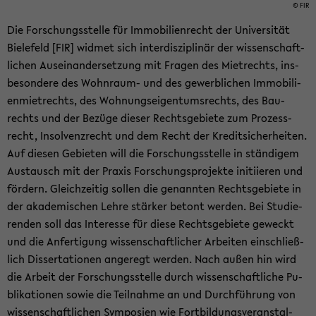
© FIR
Die For­schungs­stel­le für Im­mo­bi­li­en­recht der Uni­ver­si­tät
Bie­le­feld [FIR] wid­met sich in­ter­dis­zi­pli­när der wis­sen­schaft­
li­chen Aus­ein­an­der­set­zung mit Fra­gen des Miet­rechts, ins­
be­son­de­re des Wohnraum-​ und des ge­werb­li­chen Im­mo­bi­li­
en­miet­rechts, des Woh­nungs­ei­gen­tums­rechts, des Bau­
rechts und der Be­zü­ge die­ser Rechts­ge­bie­te zum Pro­zess­
recht, In­sol­venz­recht und dem Recht der Kre­dit­si­cher­hei­ten.
Auf die­sen Ge­bie­ten will die For­schungs­stel­le in stän­di­gem
Aus­tausch mit der Pra­xis For­schungs­pro­jek­te in­iti­ie­ren und
för­dern. Gleich­zei­tig sol­len die ge­nann­ten Rechts­ge­bie­te in
der aka­de­mi­schen Lehre stär­ker be­tont wer­den. Bei Stu­die­
ren­den soll das In­ter­es­se für diese Rechts­ge­bie­te ge­weckt
und die An­fer­ti­gung wis­sen­schaft­li­cher Ar­bei­ten ein­schließ­
lich Dis­ser­ta­tio­nen an­ge­regt wer­den. Nach außen hin wird
die Ar­beit der For­schungs­stel­le durch wis­sen­schaft­li­che Pu­
bli­ka­tio­nen sowie die Teil­nah­me an und Durch­füh­rung von
wis­sen­schaft­li­chen Sym­po­si­en wie Fort­bil­dungs­ver­an­stal­