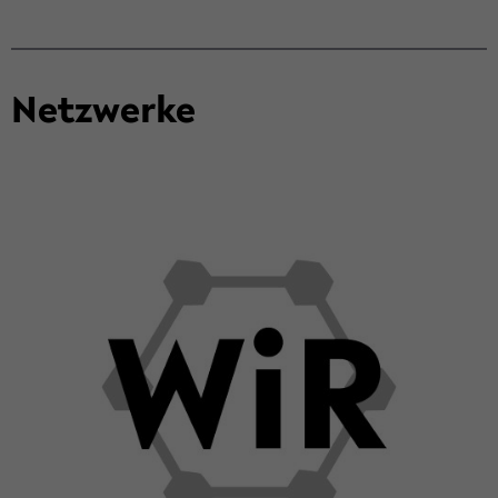
Netz­wer­ke