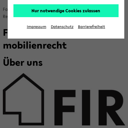
Bread­
Fa­kul­tät für Rechts­wis­sen­schaft
For­schung
Nur notwendige Cookies zulassen
crumb
Re­se­arch cen­tres
FIR
über­
Impressum
Datenschutz
Barrierefreiheit
For­schungs­stel­le für Im­
sprin­
gen
mo­bi­li­en­recht
und
zum
Über uns
Haupt­
me­
nü
wech­
seln