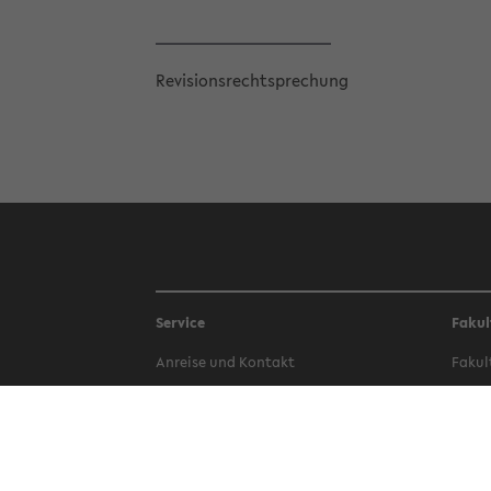
Re­vi­si­ons­recht­spre­chung
Service
Fakul
An­rei­se und Kon­takt
Fa­kul
Be­wer­bung
Fa­kul
Bi­blio­thek
Fa­kul
Campus-​Bauen
Fa­kul
Phi­lo