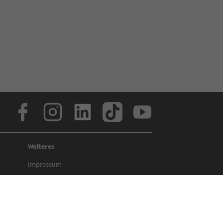
Face­book
In­sta­gram
Lin­ke­dIn
Tik­Tok
You­tube
Weiteres
Im­pres­sum
Da­ten­schutz
Bar­rie­re­frei­heit
Amt­li­che Be­kannt­ma­chun­gen und Ge­
set­ze