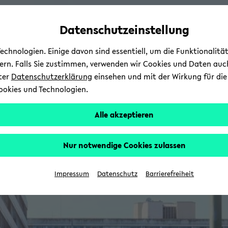
Automatische
zum
zum
zum
Inhaltswechsel
Hauptinhalt
Hauptmenü
Fußbereich
Datenschutzeinstellung
vermeiden
wechseln
wechseln
wechseln
chnologien. Einige davon sind essentiell, um die Funktionalit
sern. Falls Sie zustimmen, verwenden wir Cookies und Daten auc
nter
Datenschutzerklärung
einsehen und mit der Wirkung für die 
ookies und Technologien.
Alle akzeptieren
Nur notwendige Cookies zulassen
Impressum
Datenschutz
Barrierefreiheit