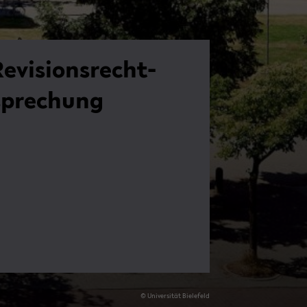
e­vi­si­ons­recht­
spre­chung
© Uni­ver­si­tät Bie­le­feld