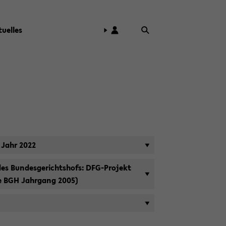
tu­el­les
im Jahr 2022
e des Bun­des­ge­richts­hofs: DFG-​Projekt
e­re BGH Jahr­gang 2005)