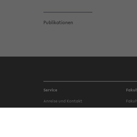
Pu­bli­ka­tio­nen
Service
Fakul
An­rei­se und Kon­takt
Fa­kul
Be­wer­bung
Fa­kul
Bi­blio­thek
Fa­kul
Campus-​Bauen
Fa­kul
Phi­lo