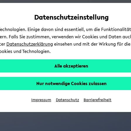
Automatische
skip
skip
skip
Inhaltswechsel
to
to
to
Datenschutzeinstellung
vermeiden
main
main
footer
content
menu
chnologien. Einige davon sind essentiell, um die Funktionalit
sern. Falls Sie zustimmen, verwenden wir Cookies und Daten auc
nter
Datenschutzerklärung
einsehen und mit der Wirkung für die 
ookies und Technologien.
Alle akzeptieren
Nur notwendige Cookies zulassen
Impressum
Datenschutz
Barrierefreiheit