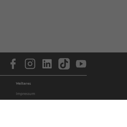
Face­book
In­sta­gram
Lin­ke­dIn
Tik­Tok
You­tube
Weiteres
Im­pres­sum
Da­ten­schutz
Bar­rie­re­frei­heit
Amt­li­che Be­kannt­ma­chun­gen und Ge­
set­ze