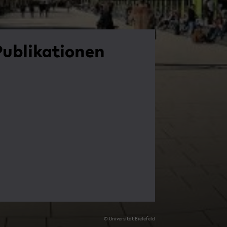
u­bli­ka­tio­nen
© Uni­ver­si­tät Bie­le­feld