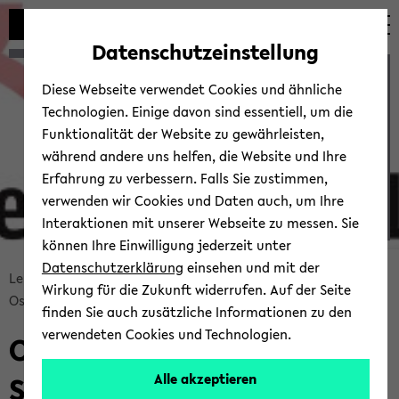
Automatische
zum
zum
zum
Inhaltswechsel
Hauptinhalt
Hauptmenü
Fußbereich
Datenschutzeinstellung
vermeiden
wechseln
wechseln
wechseln
Ostwestfälisch-​Lippischer
Diese Webseite verwendet Cookies und ähnliche
Steu­er­kreis e. V.
Technologien. Einige davon sind essentiell, um die
Funktionalität der Website zu gewährleisten,
während andere uns helfen, die Website und Ihre
Erfahrung zu verbessern. Falls Sie zustimmen,
verwenden wir Cookies und Daten auch, um Ihre
Interaktionen mit unserer Webseite zu messen. Sie
können Ihre Einwilligung jederzeit unter
© Uni­ver­si­tät Bie­le­feld/Ostwestfälisch-​Lippischer Steu­er­kreis e. V.
Datenschutzerklärung
einsehen und mit der
Bread­
Lehr­stuhl Prof. Dr. Simon Kemp­ny, LL.M. (UWE Bris­tol)
Wirkung für die Zukunft widerrufen. Auf der Seite
crumb
Ostwestfälisch-​Lippischer Steu­er­kreis
finden Sie auch zusätzliche Informationen zu den
über­
verwendeten Cookies und Technologien.
Ostwestfälisch-​Lippischer
sprin­
gen
Steu­er­kreis e. V.
Alle akzeptieren
und