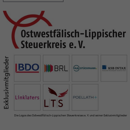
Die Logos des Ostwestfälisch-​Lippischen Steu­er­krei­ses e. V. und sei­ner Ex­klu­siv­mit­glie­der