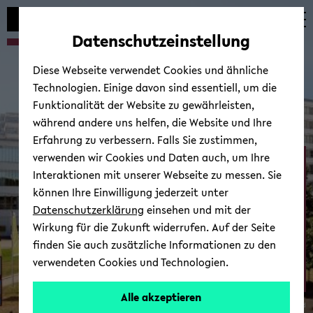
Automatische
zum
zum
zum
Inhaltswechsel
Hauptinhalt
Hauptmenü
Fußbereich
Datenschutzeinstellung
vermeiden
wechseln
wechseln
wechseln
Diese Webseite verwendet Cookies und ähnliche
Technologien. Einige davon sind essentiell, um die
Funktionalität der Website zu gewährleisten,
während andere uns helfen, die Website und Ihre
Erfahrung zu verbessern. Falls Sie zustimmen,
verwenden wir Cookies und Daten auch, um Ihre
Neurocognition and ­
Interaktionen mit unserer Webseite zu messen. Sie
Action - Biomechanics
können Ihre Einwilligung jederzeit unter
Datenschutzerklärung
einsehen und mit der
Wirkung für die Zukunft widerrufen. Auf der Seite
finden Sie auch zusätzliche Informationen zu den
verwendeten Cookies und Technologien.
Alle akzeptieren
© Uni­ver­si­tät Bie­le­feld