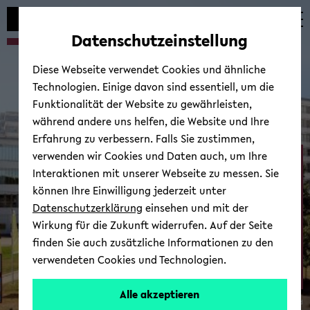
Automatische
zum
zum
zum
Inhaltswechsel
Hauptinhalt
Hauptmenü
Fußbereich
Datenschutzeinstellung
vermeiden
wechseln
wechseln
wechseln
Diese Webseite verwendet Cookies und ähnliche
Technologien. Einige davon sind essentiell, um die
Funktionalität der Website zu gewährleisten,
während andere uns helfen, die Website und Ihre
Erfahrung zu verbessern. Falls Sie zustimmen,
verwenden wir Cookies und Daten auch, um Ihre
Neurocognition and ­
Interaktionen mit unserer Webseite zu messen. Sie
Action - Biomechanics
können Ihre Einwilligung jederzeit unter
Datenschutzerklärung
einsehen und mit der
Wirkung für die Zukunft widerrufen. Auf der Seite
finden Sie auch zusätzliche Informationen zu den
verwendeten Cookies und Technologien.
Alle akzeptieren
© Uni­ver­si­tät Bie­le­feld