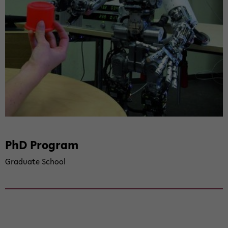
PhD Pro­gram
Gra­dua­te School