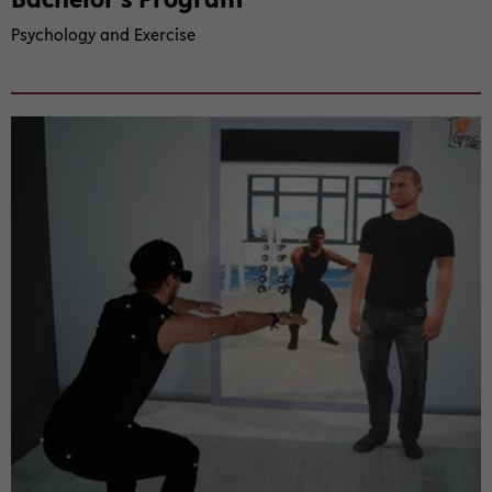
Psy­cho­lo­gy and Ex­er­ci­se