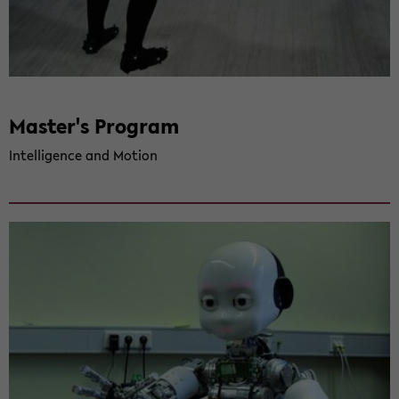
Mas­ter's Pro­gram
In­tel­li­gence and Mo­ti­on