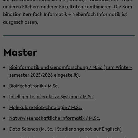
an­de­ren Fä­chern an­de­rer Fa­kul­tä­ten kom­bi­nie­ren. Die Kom­
bi­na­ti­on Kern­fach In­for­ma­tik + Ne­ben­fach In­for­ma­tik ist
aus­ge­schlos­sen.
Mas­ter
Bio­in­for­ma­tik und Ge­nom­for­schung / M.Sc (zum Win­ter­
se­mes­ter 2025/2026 ein­ge­stellt).
Bio­Me­cha­tro­nik / M.Sc.
In­tel­li­gen­te In­ter­ak­ti­ve Sys­te­me / M.Sc.
Mo­le­ku­la­re Bio­tech­no­lo­gie / M.Sc.
Na­tur­wis­sen­schaft­li­che In­for­ma­tik / M.Sc.
Data Sci­ence (M. Sc. | Stu­di­en­an­ge­bot auf Eng­lisch)