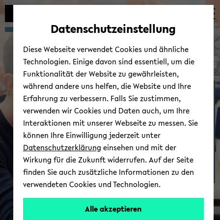
Automatische
zum
zum
zum
Inhaltswechsel
Hauptinhalt
Hauptmenü
Fußbereich
Datenschutzeinstellung
vermeiden
wechseln
wechseln
wechseln
Diese Webseite verwendet Cookies und ähnliche
Technologien. Einige davon sind essentiell, um die
Funktionalität der Website zu gewährleisten,
während andere uns helfen, die Website und Ihre
Stu­di­um
Erfahrung zu verbessern. Falls Sie zustimmen,
verwenden wir Cookies und Daten auch, um Ihre
Interaktionen mit unserer Webseite zu messen. Sie
können Ihre Einwilligung jederzeit unter
Datenschutzerklärung
einsehen und mit der
Wirkung für die Zukunft widerrufen. Auf der Seite
finden Sie auch zusätzliche Informationen zu den
verwendeten Cookies und Technologien.
Alle akzeptieren