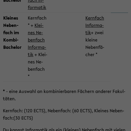
Bachelor
fach In­
for­ma­tik
Klei­nes
Kern­fach
Kern­fach
Ne­ben­
* +
Klei­
In­for­ma­
fach im
nes Ne­
tik
+ zwei
Kombi-​
ben­fach
klei­ne
Bachelor
In­for­ma­
Ne­ben­fä­
tik
+ Klei­
cher *
nes Ne­
ben­fach
*
*
- eine Aus­wahl an kom­bi­nier­ba­ren Fä­chern an­de­rer Fa­kul­
tä­ten.
Kern­fach: (120 ECTS), Ne­ben­fach: (60 ECTS), Klei­nes Ne­ben­
fach:(30 ECTS)
Du kannst In­for­ma­tik als ein
(klei­nes) Ne­ben­fach
mit vie­len