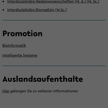
In­ter­dis­zi­pli­nä­re Me­di­en­wis­sen­schaf­ten (M. A.) (M. Sc.)
In­ter­dis­zi­pli­nä­re Bio­me­di­zin (M.Sc.)
Pro­mo­ti­on
Bio­in­for­ma­tik
In­tel­li­gen­te Sys­te­me
Aus­lands­auf­ent­hal­te
Hier
ge­lan­gen Sie zu wei­te­ren In­for­ma­tio­nen