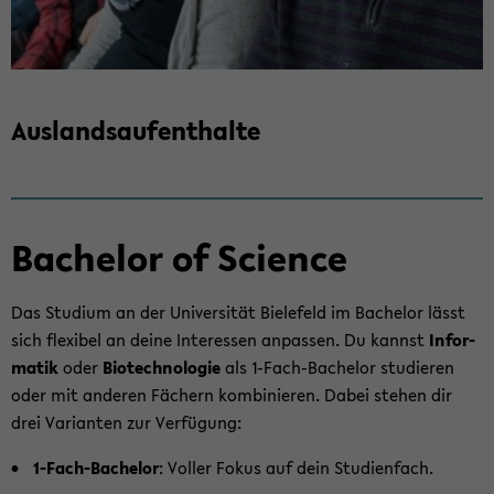
Aus­lands­auf­ent­hal­te
Ba­che­lor of Sci­ence
Das Stu­di­um an der Uni­ver­si­tät Bie­le­feld im Ba­che­lor lässt
sich fle­xi­bel an deine In­ter­es­sen an­pas­sen. Du kannst
In­for­
ma­tik
oder
Bio­tech­no­lo­gie
als 1-​Fach-Bachelor stu­die­ren
oder mit an­de­ren Fä­chern kom­bi­nie­ren. Dabei ste­hen dir
drei Va­ri­an­ten zur Ver­fü­gung:
1-​Fach-Bachelor
: Vol­ler Fokus auf dein Stu­di­en­fach.