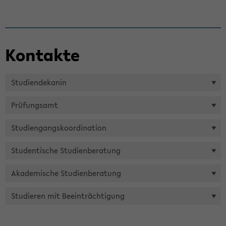
Kon­tak­te
Stu­di­en­de­ka­nin
Prü­fungs­amt
Stu­di­en­gangs­ko­or­di­na­ti­on
Stu­den­ti­sche Stu­di­en­be­ra­tung
Aka­de­mi­sche Stu­di­en­be­ra­tung
Stu­die­ren mit Be­ein­träch­ti­gung