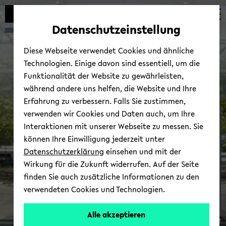
Automatische
skip
skip
skip
Inhaltswechsel
to
to
to
Datenschutzeinstellung
vermeiden
main
main
footer
content
menu
Diese Webseite verwendet Cookies und ähnliche
Technologien. Einige davon sind essentiell, um die
Funktionalität der Website zu gewährleisten,
während andere uns helfen, die Website und Ihre
Erfahrung zu verbessern. Falls Sie zustimmen,
verwenden wir Cookies und Daten auch, um Ihre
Mar­ke­ting
Interaktionen mit unserer Webseite zu messen. Sie
können Ihre Einwilligung jederzeit unter
Datenschutzerklärung
einsehen und mit der
Wirkung für die Zukunft widerrufen. Auf der Seite
finden Sie auch zusätzliche Informationen zu den
verwendeten Cookies und Technologien.
Prof.
Alle akzeptieren
© Uni­ver­si­tät Bie­le­feld
Dr.