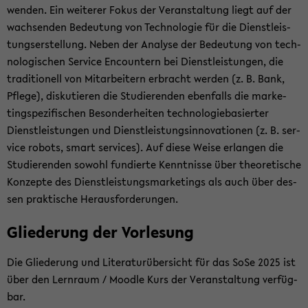
wen­den. Ein wei­te­rer Fokus der Ver­an­stal­tung liegt auf der
wach­sen­den Be­deu­tung von Tech­no­lo­gie für die Dienst­leis­
tungs­er­stel­lung. Neben der Ana­ly­se der Be­deu­tung von tech­
no­lo­gi­schen Ser­vice En­coun­tern bei Dienst­leis­tun­gen, die
tra­di­tio­nell von Mit­ar­bei­tern er­bracht wer­den (z. B. Bank,
Pfle­ge), dis­ku­tie­ren die Stu­die­ren­den eben­falls die mar­ke­
ting­spe­zi­fi­schen Be­son­der­hei­ten tech­no­lo­gie­ba­sier­ter
Dienst­leis­tun­gen und Dienst­leis­tungs­in­no­va­tio­nen (z. B. ser­
vice ro­bots, smart ser­vices). Auf diese Weise er­lan­gen die
Stu­die­ren­den so­wohl fun­dier­te Kennt­nis­se über theo­re­ti­sche
Kon­zep­te des Dienst­leis­tungs­mar­ke­tings als auch über des­
sen prak­ti­sche Her­aus­for­de­run­gen.
Glie­de­rung der Vor­le­sung
Die Glie­de­rung und Li­te­ra­tur­über­sicht für das SoSe 2025 ist
über den Lern­raum / Mood­le Kurs der Ver­an­stal­tung ver­füg­
bar.