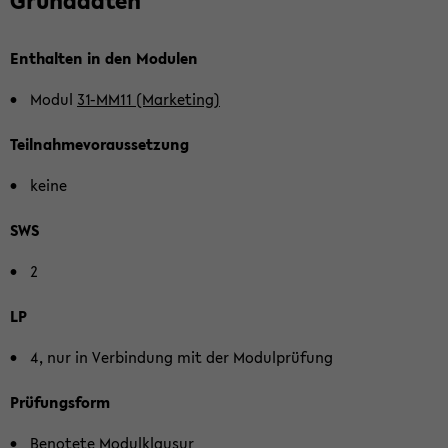
Grund­da­ten
Ent­hal­ten in den Mo­du­len
Modul
31-​MM11 (Mar­ke­ting)
Teil­nah­me­vor­aus­set­zung
keine
SWS
2
LP
4, nur in Ver­bin­dung mit der Mo­dul­prü­fung
Prü­fungs­form
Be­no­te­te Mo­dul­klau­sur