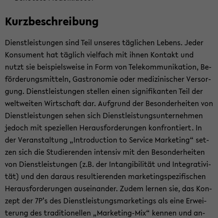
Kurz­be­schrei­bung
Dienst­leis­tun­gen sind Teil un­se­res täg­li­chen Le­bens. Jeder
Kon­su­ment hat täg­lich viel­fach mit ihnen Kon­takt und
nutzt sie bei­spiels­wei­se in Form von Te­le­kom­mu­ni­ka­ti­on, Be­
för­de­rungs­mit­teln, Gas­tro­no­mie oder me­di­zi­ni­scher Ver­sor­
gung. Dienst­leis­tun­gen stel­len einen si­gni­fi­kan­ten Teil der
welt­wei­ten Wirt­schaft dar. Auf­grund der Be­son­der­hei­ten von
Dienst­leis­tun­gen sehen sich Dienst­leis­tungs­un­ter­neh­men
je­doch mit spe­zi­el­len Her­aus­for­de­run­gen kon­fron­tiert. In
der Ver­an­stal­tung „In­tro­duc­tion to Ser­vice Mar­ke­ting“ set­
zen sich die Stu­die­ren­den in­ten­siv mit den Be­son­der­hei­ten
von Dienst­leis­tun­gen (z.B. der In­tan­gi­bi­li­tät und In­te­gra­ti­vi­
tät) und den dar­aus re­sul­tie­ren­den mar­ke­ting­spe­zi­fi­schen
Her­aus­for­de­run­gen aus­ein­an­der. Zudem ler­nen sie, das Kon­
zept der 7P’s des Dienst­leis­tungs­mar­ke­tings als eine Er­wei­
te­rung des tra­di­tio­nel­len „Marketing-​Mix“ ken­nen und an­