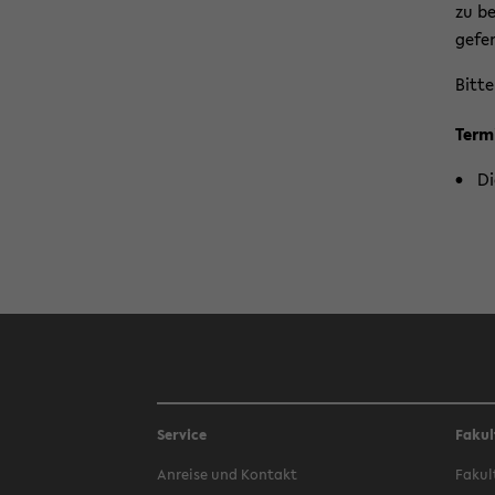
zu be
ge­fer
Bitte
Ter­m
Di
Service
Fakul
An­rei­se und Kon­takt
Fa­kul