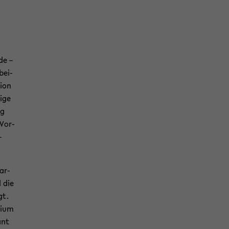
de –
­bei­
i­on
i­ge
ng
 Vor­
­
­ar­
d die
gt.
ui­um
ant