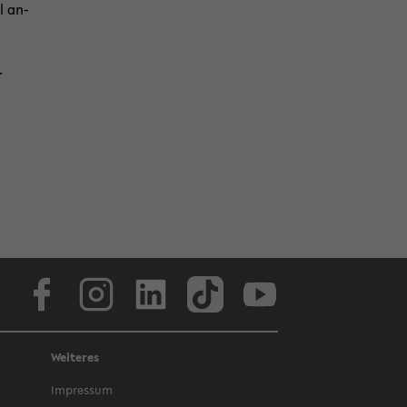
l an­
.
Face­book
In­sta­gram
Lin­ke­dIn
Tik­Tok
You­tube
Weiteres
Im­pres­sum