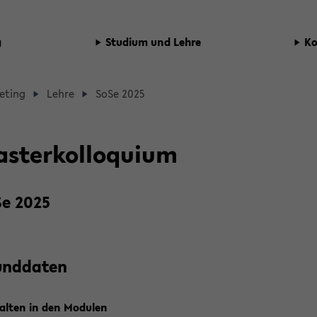
g
Stu­di­um und Lehre
Ko
d­
e­ting
Lehre
SoSe 2025
b
­
s­ter­kol­lo­qui­um
­
e 2025
t­
nd­da­ten
­
al­ten in den Mo­du­len