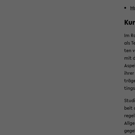
Ma
Kur
Im Ra
als T
ten v
mit d
Aspek
ihrer
trä­g
tings
Stu­d
beit 
re­ge
All­g
ge­ge