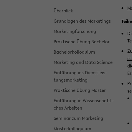
Mo
Über­blick
Grund­la­gen des Mar­ke­tings
Teil­
Mar­ke­ting­for­schung
Di
Te
Prak­ti­sche Übung Ba­che­lor
Zu
Ba­chelor­kol­lo­qui­um
sc
Mar­ke­ting and Data Sci­ence
di
Ein­füh­rung ins Dienst­leis­
Er
tungs­mar­ke­ting
Pr
Prak­ti­sche Übung Mas­ter
se
Ein­füh­rung in Wis­sen­schaft­li­
ches Ar­bei­ten
Se­mi­nar zum Mar­ke­ting
Mas­ter­kol­lo­qui­um