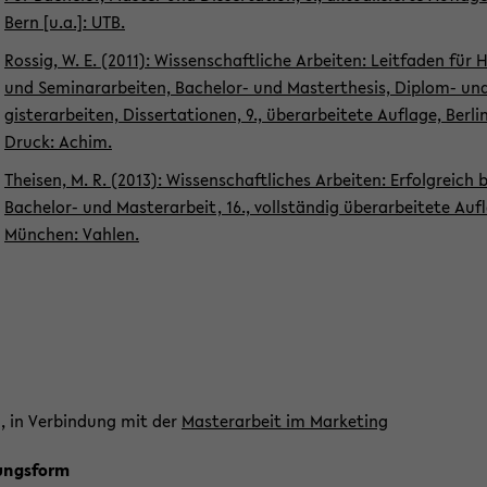
Bern [u.a.]: UTB.
Ros­sig, W. E. (2011): Wis­sen­schaft­li­che Ar­bei­ten: Leit­fa­den für
und Se­mi­nar­ar­bei­ten, Bachelor-​​ und Mas­ter­the­sis, Diplom-​​ u
gis­ter­ar­bei­ten, Dis­ser­ta­tio­nen, 9., über­ar­bei­te­te Auf­la­ge, Ber­li
Druck: Achim.
Th­ei­sen, M. R. (2013): Wis­sen­schaft­li­ches Ar­bei­ten: Er­folg­reich 
Bachelor-​​ und Mas­ter­ar­beit, 16., voll­stän­dig über­ar­bei­te­te Auf­l
Mün­chen: Vah­len.
, in Ver­bin­dung mit der
Mas­ter­ar­beit im Mar­ke­ting
ungs­form