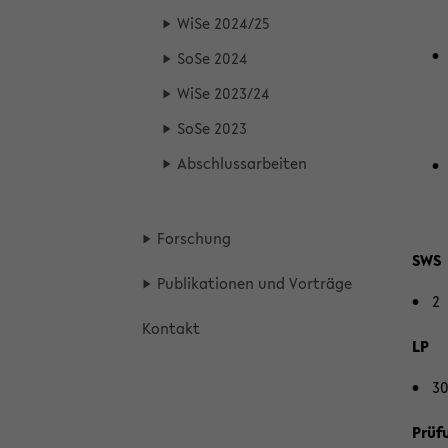
WiSe 2024/25
SoSe 2024
WiSe 2023/24
SoSe 2023
Ab­schluss­ar­bei­ten
For­schung
SWS
Pu­bli­ka­tio­nen und Vor­trä­ge
2
Kon­takt
LP
30
Prü­f