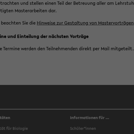
­trach­ten und stel­len einen Teil der Be­treu­ung aller am Lehr­stuh
­tig­ten Mas­ter­ar­bei­ten dar.
 be­ach­ten Sie die
Hin­wei­se zur Ge­stal­tung von Mas­ter­vor­trä­gen
i­ne und Ein­tei­lung der nächs­ten Vor­trä­ge
e Ter­mi­ne wer­den den Teil­neh­men­den di­rekt per Mail mit­ge­teilt.
täten
Informationen für ...
­tät für Bio­lo­gie
Schü­ler*innen