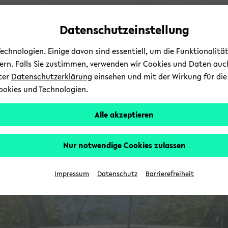
Automatische
zum
zum
zum
Inhaltswechsel
Hauptinhalt
Hauptmenü
Fußbereich
Datenschutzeinstellung
vermeiden
wechseln
wechseln
wechseln
chnologien. Einige davon sind essentiell, um die Funktionalit
sern. Falls Sie zustimmen, verwenden wir Cookies und Daten auc
nter
Datenschutzerklärung
einsehen und mit der Wirkung für die 
ookies und Technologien.
Alle akzeptieren
Nur notwendige Cookies zulassen
Impressum
Datenschutz
Barrierefreiheit