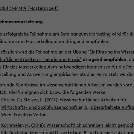
dul 31-​MM19 (Mas­ter­ar­beit)
nah­me­vor­aus­set­zung
e er­folg­rei­che Teil­nah­me am
Se­mi­nar zum Mar­ke­ting
wird für di
il­nah­me am Mas­ter­kol­lo­qui­um drin­gend emp­foh­len.
­sätz­lich wird die Teil­nah­me an der Übung
"Ein­füh­rung ins Wis­se
haft­li­che Ar­bei­ten - Theo­rie und Pra­xis"
drin­gend emp­foh­len
, d
e für das Mas­ter­kol­lo­qui­um not­wen­di­gen Kennt­nis­se für die Pla
­stel­lung und Aus­wer­tung em­pi­ri­scher Stu­di­en ver­mit­telt wer­de
o­fun­de Kennt­nis­se im wis­sen­schaft­li­chen Ar­bei­ten wer­den vor­a
tzt. Hier­für eig­nen sich bspw. die fol­gen­den Werke:
Ebs­ter, C.; Stol­zer, L. (2017): Wis­sen­schaft­li­ches Ar­bei­ten für
Wirtschafts-​​ und So­zi­al­wis­sen­schaft­ler, 5., über­ar­bei­te­te Auf­la­
Wien: Fa­cul­tas Ver­lag.
Korn­mei­er, M. (2018): Wis­sen­schaft­lich schrei­ben leicht ge­mac
Für Ba­che­lor, Mas­ter und Dis­ser­ta­ti­on, 8., ak­tua­li­sier­te Auf­la­ge