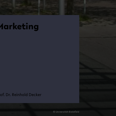
Mar­ke­ting
of. Dr. Rein­hold De­cker
© Uni­ver­si­tät Bie­le­feld