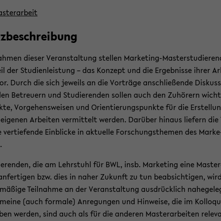
s­ter­ar­beit
z­be­schrei­bung
h­men die­ser Ver­an­stal­tung stel­len Marketing-​Masterstudieren
eil der Stu­di­en­leis­tung – das Kon­zept und die Er­geb­nis­se ihrer Ar
or. Durch die sich je­weils an die Vor­trä­ge an­schlie­ßen­de Dis­kus­s
en Be­treu­ern und Stu­die­ren­den sol­len auch den Zu­hö­rern wich­t
­te, Vor­ge­hens­wei­sen und Ori­en­tie­rungs­punk­te für die Er­stel­lu
 ei­ge­nen Ar­bei­ten ver­mit­telt wer­den. Dar­über hin­aus lie­fern die
e ver­tie­fen­de Ein­bli­cke in ak­tu­el­le For­schungs­the­men des Mar­ke
.
ie­ren­den, die am Lehr­stuhl für BWL, insb. Mar­ke­ting eine Mas­ter
an­fer­ti­gen bzw. dies in naher Zu­kunft zu tun be­ab­sich­ti­gen, wir
l­mä­ßi­ge Teil­nah­me an der Ver­an­stal­tung aus­drück­lich na­he­ge­le
e­mei­ne (auch for­ma­le) An­re­gun­gen und Hin­wei­se, die im Kol­lo­q
­ben wer­den, sind auch als für die an­de­ren Mas­ter­ar­bei­ten re­le­v