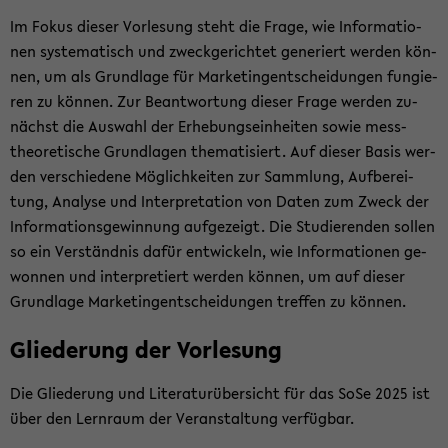
Im Fokus die­ser Vor­le­sung steht die Frage, wie In­for­ma­tio­
nen sys­te­ma­tisch und zweck­ge­rich­tet ge­ne­riert wer­den kön­
nen, um als Grund­la­ge für Mar­ke­ting­ent­schei­dun­gen fun­gie­
ren zu kön­nen. Zur Be­ant­wor­tung die­ser Frage wer­den zu­
nächst die Aus­wahl der Er­he­bungs­ein­hei­ten sowie mess­
theo­re­ti­sche Grund­la­gen the­ma­ti­siert. Auf die­ser Basis wer­
den ver­schie­de­ne Mög­lich­kei­ten zur Samm­lung, Auf­be­rei­
tung, Ana­ly­se und In­ter­pre­ta­ti­on von Daten zum Zweck der
In­for­ma­ti­ons­ge­win­nung auf­ge­zeigt. Die Stu­die­ren­den sol­len
so ein Ver­ständ­nis dafür ent­wi­ckeln, wie In­for­ma­tio­nen ge­
won­nen und in­ter­pre­tiert wer­den kön­nen, um auf die­ser
Grund­la­ge Mar­ke­ting­ent­schei­dun­gen tref­fen zu kön­nen.
Glie­de­rung der Vor­le­sung
Die Glie­de­rung und Li­te­ra­tur­über­sicht für das SoSe 2025 ist
über den Lern­raum der Ver­an­stal­tung ver­füg­bar.