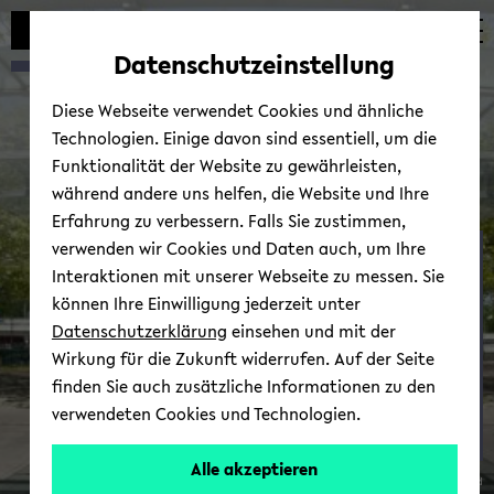
Automatische
zum
zum
zum
Inhaltswechsel
Hauptinhalt
Hauptmenü
Fußbereich
Datenschutzeinstellung
vermeiden
wechseln
wechseln
wechseln
Diese Webseite verwendet Cookies und ähnliche
Technologien. Einige davon sind essentiell, um die
Funktionalität der Website zu gewährleisten,
während andere uns helfen, die Website und Ihre
Erfahrung zu verbessern. Falls Sie zustimmen,
verwenden wir Cookies und Daten auch, um Ihre
Mar­ke­ting
Interaktionen mit unserer Webseite zu messen. Sie
können Ihre Einwilligung jederzeit unter
Datenschutzerklärung
einsehen und mit der
Wirkung für die Zukunft widerrufen. Auf der Seite
finden Sie auch zusätzliche Informationen zu den
verwendeten Cookies und Technologien.
Prof.
Alle akzeptieren
© Uni­ver­si­tät Bie­le­feld
Dr.