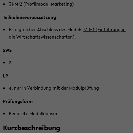
31-​M12 (Pro­fil­mo­dul Mar­ke­ting)
Teil­nah­me­vor­aus­set­zung
Er­folg­rei­cher Ab­schluss des Mo­duls
31-M1 (Ein­füh­rung in
die Wirt­schafts­wis­sen­schaf­ten)
.
SWS
2
LP
4, nur in Ver­bin­dung mit der Mo­dul­prü­fung
Prü­fungs­form
Be­no­te­te Mo­dul­klau­sur
Kurz­be­schrei­bung