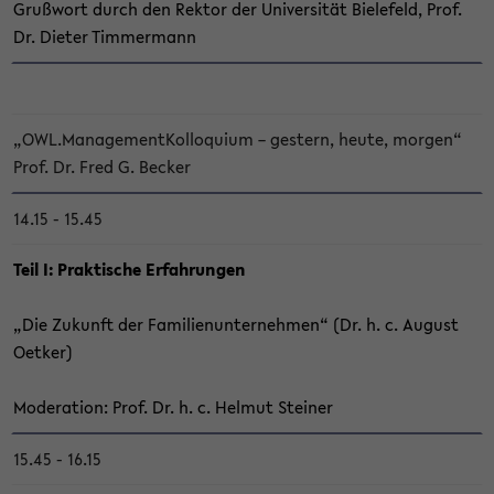
Gruß­wort durch den Rek­tor der Uni­ver­si­tät Bie­le­feld, Prof.
Dr. Die­ter Tim­mermann
„OWL.Ma­nage­ment­Kol­lo­qui­um – ges­tern, heute, mor­gen“
Prof. Dr. Fred G. Be­cker
14.15 - 15.45
Teil I: Prak­ti­sche Er­fah­run­gen
„Die Zu­kunft der Fa­mi­li­en­un­ter­neh­men“ (Dr. h. c. Au­gust
Oet­ker)
Mo­de­ra­ti­on: Prof. Dr. h. c. Hel­mut Stei­ner
15.45 - 16.15