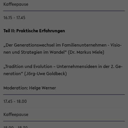
Kaf­fee­pau­se
16.15 - 17.45
Teil II: Prak­ti­sche Er­fah­run­gen
„Der Ge­nera­ti­ons­wech­sel im Fa­mi­li­en­un­ter­neh­men - Vi­sio­
nen und Stra­te­gien im Wan­del“ (Dr. Mar­kus Miele)
„Tra­di­ti­on und Evo­lu­ti­on – Un­ter­neh­mens­ideen in der 2. Ge­
nera­ti­on“ (Jörg-​Uwe Gold­beck)
Mo­de­ra­ti­on: Helge Wer­ner
17.45 - 18.00
Kaf­fee­pau­se
18.00 - 18.30