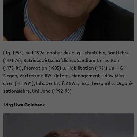
(Jg. 1955), seit 1996 In­ha­ber des o. g. Lehr­stuhls, Bank­leh­re
(1971-​74), Be­triebs­wirt­schaft­li­ches Stu­di­um Uni zu Köln
(1978-​81), Pro­mo­ti­on (1985) u. Ha­bi­li­ta­ti­on (1991) Uni - GH
Sie­gen, Ver­tre­tung BWL/In­tern. Ma­nage­ment HdBw Mün­
chen (HT 1991), In­ha­ber Lst f. ABWL, insb. Per­so­nal u. Or­ga­ni­
sa­ti­ons­leh­re, Uni Jena (1992-​96)
Jörg Uwe Gold­beck