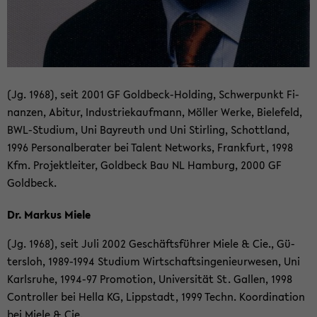
(Jg. 1968), seit 2001 GF Goldbeck-​Holding, Schwer­punkt Fi­
nan­zen, Ab­itur, In­dus­trie­kauf­mann, Möl­ler Werke, Bie­le­feld,
BWL-​Studium, Uni Bay­reuth und Uni Stir­ling, Schott­land,
1996 Per­so­nal­be­ra­ter bei Ta­lent Net­works, Frank­furt, 1998
Kfm. Pro­jekt­lei­ter, Gold­beck Bau NL Ham­burg, 2000 GF
Gold­beck.
Dr. Mar­kus Miele
(Jg. 1968), seit Juli 2002 Ge­schäfts­füh­rer Miele & Cie., Gü­
ters­loh, 1989-​1994 Stu­di­um Wirt­schafts­in­ge­nieur­we­sen, Uni
Karls­ru­he, 1994-​97 Pro­mo­ti­on, Uni­ver­si­tät St. Gal­len, 1998
Con­trol­ler bei Hella KG, Lipp­stadt, 1999 Techn. Ko­or­di­na­ti­on
bei Miele & Cie.