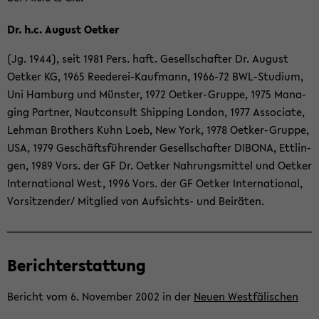
Dr. h.c. Au­gust Oet­ker
(Jg. 1944), seit 1981 Pers. haft. Ge­sell­schaf­ter Dr. Au­gust
Oet­ker KG, 1965 Reederei-​Kaufmann, 1966-​72 BWL-​Studium,
Uni Ham­burg und Müns­ter, 1972 Oetker-​Gruppe, 1975 Ma­na­
ging Part­ner, Naut­con­sult Ship­ping Lon­don, 1977 As­so­cia­te,
Leh­man Bro­thers Kuhn Loeb, New York, 1978 Oetker-​Gruppe,
USA, 1979 Ge­schäfts­füh­ren­der Ge­sell­schaf­ter DI­BO­NA, Ett­lin­
gen, 1989 Vors. der GF Dr. Oet­ker Nah­rungs­mit­tel und Oet­ker
In­ter­na­tio­nal West, 1996 Vors. der GF Oet­ker In­ter­na­tio­nal,
Vor­sit­zen­der/ Mit­glied von Aufsichts-​ und Bei­rä­ten.
Be­richt­erstat­tung
Be­richt vom 6. No­vem­ber 2002 in der
Neuen West­fä­li­schen