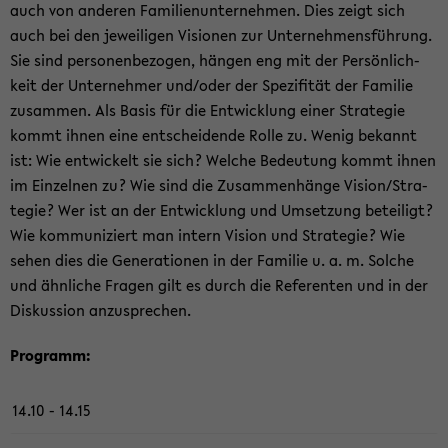
auch von an­de­ren Fa­mi­li­en­un­ter­neh­men. Dies zeigt sich
auch bei den je­wei­li­gen Vi­sio­nen zur Un­ter­neh­mens­füh­rung.
Sie sind per­so­nen­be­zo­gen, hän­gen eng mit der Per­sön­lich­
keit der Un­ter­neh­mer und/oder der Spe­zi­fi­tät der Fa­mi­lie
zu­sam­men. Als Basis für die Ent­wick­lung einer Stra­te­gie
kommt ihnen eine ent­schei­den­de Rolle zu. Wenig be­kannt
ist: Wie ent­wi­ckelt sie sich? Wel­che Be­deu­tung kommt ihnen
im Ein­zel­nen zu? Wie sind die Zu­sam­men­hän­ge Vi­si­on/Stra­
te­gie? Wer ist an der Ent­wick­lung und Um­set­zung be­tei­ligt?
Wie kom­mu­ni­ziert man in­tern Vi­si­on und Stra­te­gie? Wie
sehen dies die Ge­nera­tio­nen in der Fa­mi­lie u. a. m. Sol­che
und ähn­li­che Fra­gen gilt es durch die Re­fe­ren­ten und in der
Dis­kus­si­on an­zu­spre­chen.
Pro­gramm:
14.10 - 14.15