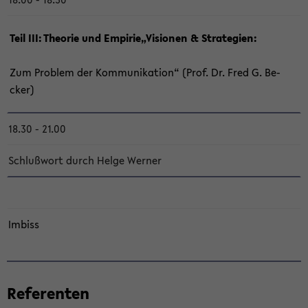
Teil III: Theo­rie und Em­pi­rie„Vi­sio­nen & Stra­te­gien:
Zum Pro­blem der Kom­mu­ni­ka­ti­on“ (Prof. Dr. Fred G. Be­
cker)
18.30 - 21.00
Schluß­wort durch Helge Wer­ner
Im­biss
Re­fe­ren­ten