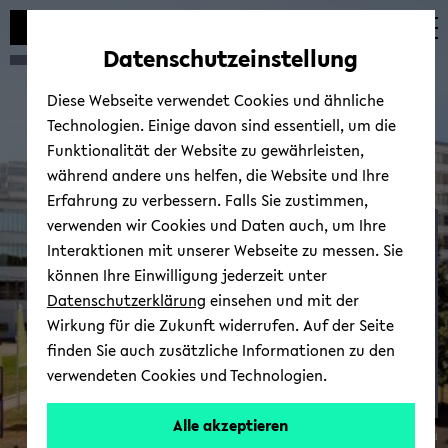
Automatische
skip
skip
skip
Inhaltswechsel
to
to
to
Datenschutzeinstellung
vermeiden
main
main
footer
content
menu
Diese Webseite verwendet Cookies und ähnliche
Technologien. Einige davon sind essentiell, um die
Funktionalität der Website zu gewährleisten,
während andere uns helfen, die Website und Ihre
Erfahrung zu verbessern. Falls Sie zustimmen,
verwenden wir Cookies und Daten auch, um Ihre
3. OWL MK
Interaktionen mit unserer Webseite zu messen. Sie
können Ihre Einwilligung jederzeit unter
Datenschutzerklärung
einsehen und mit der
Wirkung für die Zukunft widerrufen. Auf der Seite
finden Sie auch zusätzliche Informationen zu den
verwendeten Cookies und Technologien.
Alle akzeptieren
© Uni­ver­si­tät Bie­le­feld