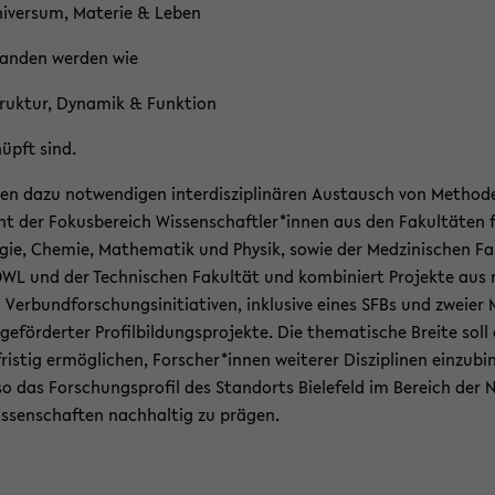
i­ver­sum, Ma­te­rie & Leben
tan­den wer­den wie
ruk­tur, Dy­na­mik & Funk­ti­on
nüpft sind.
en dazu not­wen­di­gen in­ter­dis­zi­pli­nä­ren Aus­tausch von Me­tho­
int der Fo­kus­be­reich Wis­sen­schaft­ler*innen aus den Fa­kul­tä­ten 
o­gie, Che­mie, Ma­the­ma­tik und Phy­sik, sowie der Med­zi­ni­schen Fa
WL und der Tech­ni­schen Fa­kul­tät und kom­bi­niert Pro­jek­te aus
n Ver­bund­for­schungs­in­itia­ti­ven, in­klu­si­ve eines SFBs und zwei­er
­för­der­ter Pro­fil­bil­dungs­pro­jek­te. Die the­ma­ti­sche Brei­te soll
ris­tig er­mög­li­chen, For­scher*innen wei­te­rer Dis­zi­pli­nen ein­zu­bi
o das For­schungs­pro­fil des Stand­orts Bie­le­feld im Be­reich der 
is­sen­schaf­ten nach­hal­tig zu prä­gen.