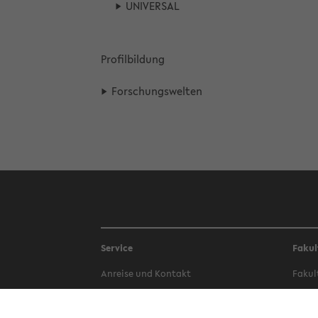
UNI­VER­SAL
Pro­fil­bil­dung
For­schungs­wel­ten
Service
Fakul
An­rei­se und Kon­takt
Fa­kul
Be­wer­bung
Fa­kul
Bi­blio­thek
Fa­kul