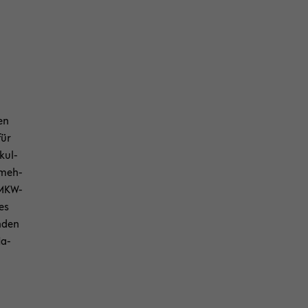
den
für
­kul­
 meh­
 MKW-​
 es
n­den
Na­