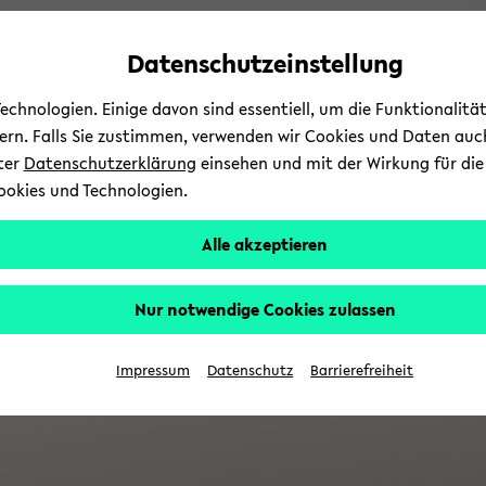
Automatische
zum
zum
zum
Inhaltswechsel
Hauptinhalt
Hauptmenü
Fußbereich
Datenschutzeinstellung
vermeiden
wechseln
wechseln
wechseln
chnologien. Einige davon sind essentiell, um die Funktionalit
sern. Falls Sie zustimmen, verwenden wir Cookies und Daten auc
nter
Datenschutzerklärung
einsehen und mit der Wirkung für die 
ookies und Technologien.
Alle akzeptieren
Nur notwendige Cookies zulassen
Impressum
Datenschutz
Barrierefreiheit