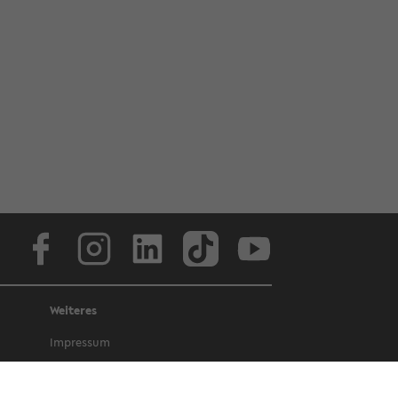
Face­book
In­sta­gram
Lin­ke­dIn
Tik­Tok
You­tube
Weiteres
Im­pres­sum
Da­ten­schutz
Bar­rie­re­frei­heit