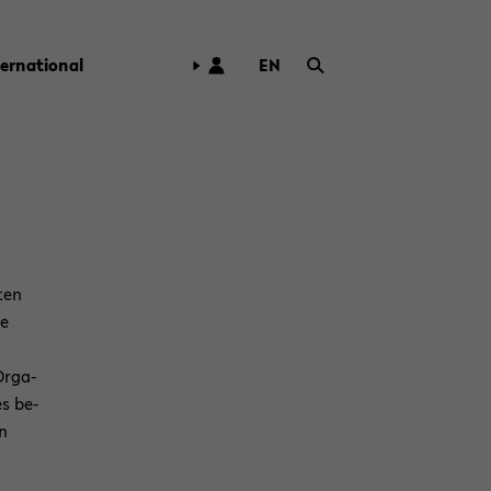
ter­na­tio­nal
EN
ZUR
ENG­
LI­
SCHEN
SPRA­
CHE
WECH­
SELN
­ten
ne
Or­ga­
es be­
en