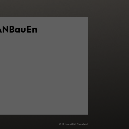
AN­Bau­En
© Uni­ver­si­tät Bie­le­feld