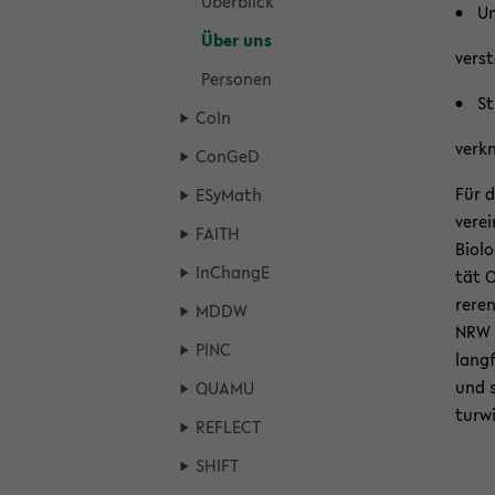
Über­blick
Un
Über uns
ver­s
Per­so­nen
St
CoIn
ver­k
Con­GeD
Für d
ESy­Math
ver­e
FAITH
Bio­l
In­Chan­gE
tät O
re­re
MDDW
NRW ge
PINC
lang­f
und s
QUAMU
tur­w
RE­FLECT
SHIFT