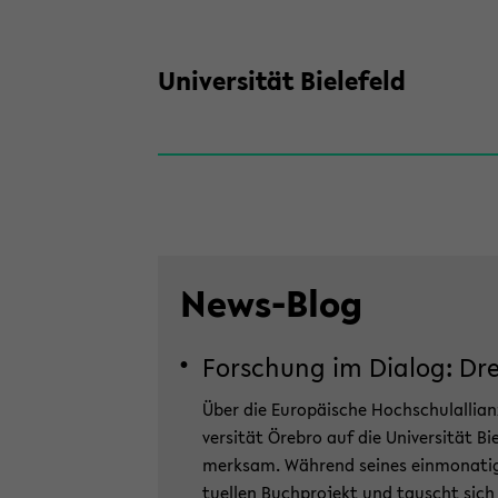
Uni­ver­si­tät Bie­le­feld
News-​Blog
For­schung im Dia­log: Dre
Über die Eu­ro­päi­sche Hoch­schul­al­li­a
ver­si­tät Öre­bro auf die Uni­ver­si­tät Bi
merk­sam. Wäh­rend sei­nes ein­mo­na­ti­g
tu­el­len Buch­pro­jekt und tauscht sich