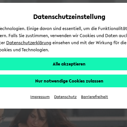
Automatische
zum
zum
zum
Inhaltswechsel
Hauptinhalt
Hauptmenü
Fußbereich
Datenschutzeinstellung
vermeiden
wechseln
wechseln
wechseln
chnologien. Einige davon sind essentiell, um die Funktionalit
sern. Falls Sie zustimmen, verwenden wir Cookies und Daten auc
nter
Datenschutzerklärung
einsehen und mit der Wirkung für die 
ookies und Technologien.
Alle akzeptieren
Nur notwendige Cookies zulassen
Impressum
Datenschutz
Barrierefreiheit