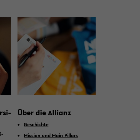
­si­
Über die Al­li­anz
Ge­schich­te
i­
Mis­si­on und Main Pil­lars