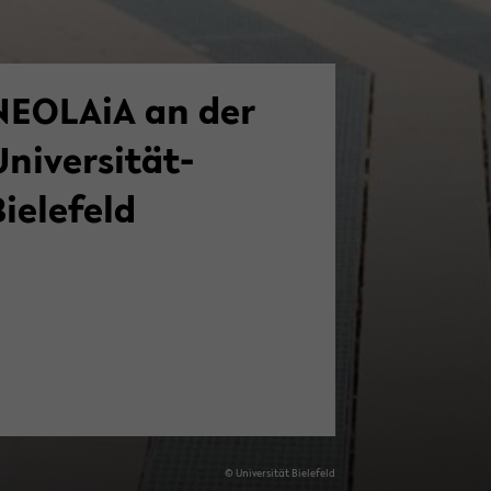
NEOLAiA an der
Universität­
Bielefeld
© Uni­ver­si­tät Bie­le­feld