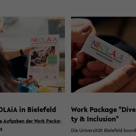
­LA­iA in Bie­le­feld
Work Packa­ge "Di­ver
ty & In­clu­si­on"
e Auf­ga­ben der Work Pack­a­
s
Die Uni­ver­si­tät Bie­le­feld ko­or­d