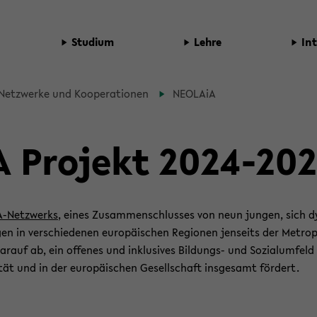
Stu­di­um
Lehre
In­
 Netz­wer­ke und Ko­ope­ra­tio­nen
NEO­LA­iA
A Pro­jekt 2024-​20
-​Netzwerks
, eines Zu­sam­men­schlus­ses von neun jun­gen, sich d
en in ver­schie­de­nen eu­ro­päi­schen Re­gio­nen jen­seits der Me­tro­p
­auf ab, ein of­fe­nes und in­klu­si­ves Bildungs-​ und So­zi­al­um­feld
­tät und in der eu­ro­päi­schen Ge­sell­schaft ins­ge­samt för­dert.