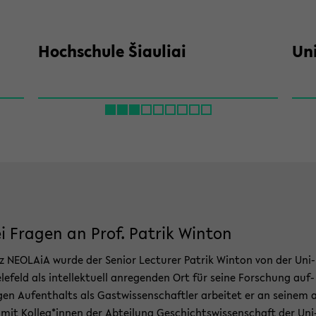
Hoch­schu­le Šiau­liai
Uni
i Fra­gen an Prof. Pa­trik Win­ton
nz NEO­LA­iA wurde der Se­ni­or Lec­tu­rer Pa­trik Win­ton von der Uni­
e­le­feld als in­tel­lek­tu­ell an­re­gen­den Ort für seine For­schung auf­
en Auf­ent­halts als Gast­wis­sen­schaft­ler ar­bei­tet er an sei­nem 
 mit Kol­leg*innen der Ab­tei­lung Ge­schichts­wis­sen­schaft der Uni