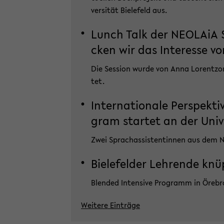
ver­si­tät Bie­le­feld aus.
Lunch Talk der NEO­LA­iA Sc
cken wir das In­ter­es­se v
Die Ses­si­on wurde von Anna Lo­rent­zon (Ö
tet.
In­ter­na­tio­na­le Per­spek
gram star­tet an der Uni­ver
Zwei Sprachas­sis­ten­tin­nen aus dem N
Bie­le­fel­der Leh­ren­de kn
Blen­ded In­ten­si­ve Pro­gramm in Öre­b
Wei­te­re Ein­trä­ge