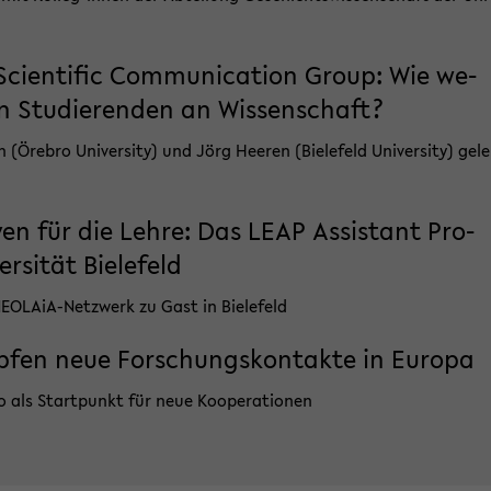
i­en­ti­fic Com­mu­ni­ca­ti­on Group: Wie we­
on Stu­die­ren­den an Wis­sen­schaft?
re­bro Uni­ver­si­ty) und Jörg Hee­ren (Bie­le­feld Uni­ver­si­ty) ge­le
­ti­ven für die Lehre: Das LEAP As­si­stant Pro­
­si­tät Bie­le­feld
EOLAiA-​Netzwerk zu Gast in Bie­le­feld
üp­fen neue For­schungs­kon­tak­te in Eu­ro­pa
ro als Start­punkt für neue Ko­ope­ra­tio­nen