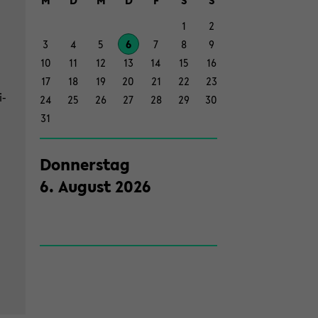
M
D
M
D
F
S
S
seln
1
2
3
4
5
6
7
8
9
10
11
12
13
14
15
16
17
18
19
20
21
22
23
i­
24
25
26
27
28
29
30
31
Don­ners­tag
6
.
Au­gust
2026