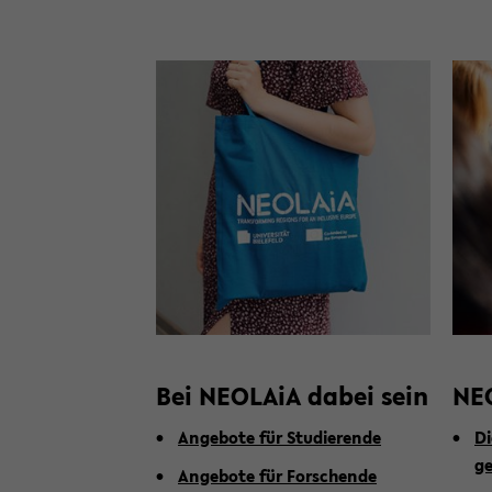
Bei NEO­LA­iA dabei sein
NEO
An­ge­bo­te für Stu­die­ren­de
Di
ge
An­ge­bo­te für For­schen­de