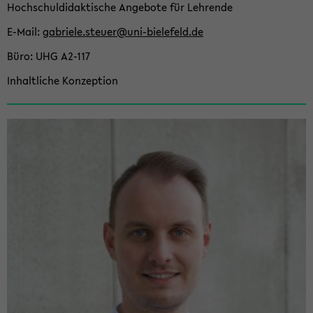
Hoch­schul­di­dak­ti­sche An­ge­bo­te für Leh­ren­de
E-​Mail
ga­brie­le.steu­er@uni-​bielefeld.de
Büro
UHG A2-​117
In­halt­li­che Kon­zep­ti­on