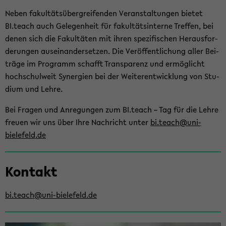
Neben fa­kul­täts­über­grei­fen­den Ver­an­stal­tun­gen bie­tet
BI.teach auch Ge­le­gen­heit für fa­kul­täts­in­ter­ne Tref­fen, bei
denen sich die Fa­kul­tä­ten mit ihren spe­zi­fi­schen Her­aus­for­
de­run­gen aus­ein­an­der­set­zen. Die Ver­öf­fent­li­chung aller Bei­
trä­ge im Pro­gramm schafft Trans­pa­renz und er­mög­licht
hoch­schul­weit Syn­er­gien bei der Wei­ter­ent­wick­lung von Stu­
di­um und Lehre.
Bei Fra­gen und An­re­gun­gen zum BI.teach – Tag für die Lehre
freu­en wir uns über Ihre Nach­richt unter
bi.teach@uni-​
bielefeld.de
Zum
Kon­takt
Haupt­
in­
halt
bi.teach@uni-​bielefeld.de
der
Sek­