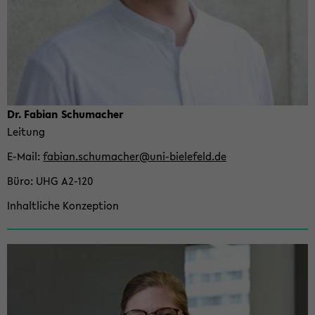
Dr. Fa­bi­an Schu­ma­cher
Lei­tung
E-​Mail
fa­bi­an.schu­ma­cher@uni-​bielefeld.de
Büro
UHG A2-​120
In­halt­li­che Kon­zep­ti­on