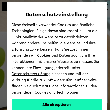
Automatische
zum
zum
zum
Inhaltswechsel
Hauptinhalt
Hauptmenü
Fußbereich
Datenschutzeinstellung
vermeiden
wechseln
wechseln
wechseln
Diese Webseite verwendet Cookies und ähnliche
Technologien. Einige davon sind essentiell, um die
Funktionalität der Website zu gewährleisten,
während andere uns helfen, die Website und Ihre
Erfahrung zu verbessern. Falls Sie zustimmen,
verwenden wir Cookies und Daten auch, um Ihre
BI.teach
Interaktionen mit unserer Webseite zu messen. Sie
können Ihre Einwilligung jederzeit unter
Datenschutzerklärung
einsehen und mit der
Wirkung für die Zukunft widerrufen. Auf der Seite
finden Sie auch zusätzliche Informationen zu den
verwendeten Cookies und Technologien.
Alle akzeptieren
© Uni­ver­si­tät Bie­le­feld