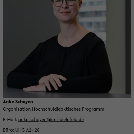
Anke Schay­en
Or­ga­ni­sa­ti­on Hoch­schul­di­dak­ti­sches Pro­gramm
E-​Mail
anke.schay­en@uni-​bielefeld.de
Büro
UHG A2-​128