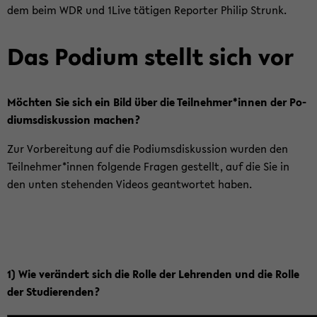
dem beim WDR und 1Live tä­ti­gen Re­por­ter Phil­ip Strunk.
Das Po­di­um stellt sich vor
Möch­ten Sie sich ein Bild über die Teil­neh­mer*innen der Po­
di­ums­dis­kus­si­on ma­chen?
Zur Vor­be­rei­tung auf die Po­di­ums­dis­kus­si­on wur­den den
Teil­neh­mer*innen fol­gen­de Fra­gen ge­stellt, auf die Sie in
den unten ste­hen­den Vi­de­os ge­ant­wor­tet haben.
1) Wie ver­än­dert sich die Rolle der Leh­ren­den und die Rolle
der Stu­die­ren­den?