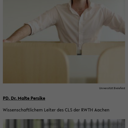
Uni­ver­si­tät Bie­le­feld
PD. Dr. Malte Per­si­ke
Wis­sen­schaft­li­chem Lei­ter des CLS der RWTH Aa­chen