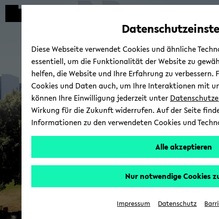
Automatische
zum
zum
zum
Inhaltswechsel
Hauptinhalt
Hauptmenü
Fußbereich
Datenschutzeinste
vermeiden
wechseln
wechseln
wechseln
Po­di­ums­d
Diese Webseite verwendet Cookies und ähnliche Techno
essentiell, um die Funktionalität der Website zu gewä
helfen, die Website und Ihre Erfahrung zu verbessern. 
Cookies und Daten auch, um Ihre Interaktionen mit un
können Ihre Einwilligung jederzeit unter
Datenschutze
Wirkung für die Zukunft widerrufen. Auf der Seite find
Informationen zu den verwendeten Cookies und Techn
Alle akzeptieren
Nur notwendige Cookies z
Impressum
Datenschutz
Barr