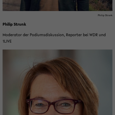
Phil­ip Strunk
Phil­ip Strunk
Mo­de­ra­tor der Po­di­ums­dis­kus­si­on, Re­por­ter bei WDR und
1LIVE