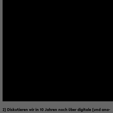
2) Dis­ku­tie­ren wir in 10 Jah­ren noch über di­gi­ta­le (und ana­