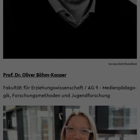
Uni­ver­si­tät Bie­le­feld
Prof. Dr. Oli­ver Böhm-​Kasper
Fa­kul­tät für Er­zie­hungs­wis­sen­schaft / AG 9 - Me­di­en­päd­ago­
gik, For­schungs­me­tho­den und Ju­gend­for­schung