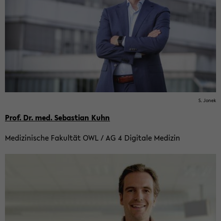
S. Jonek
Prof. Dr. med. Se­bas­ti­an Kuhn
Me­di­zi­ni­sche Fa­kul­tät OWL / AG 4 Di­gi­ta­le Me­di­zin