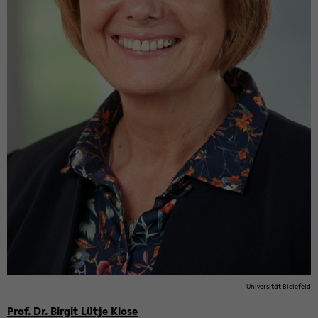
Uni­ver­si­tät Bie­le­feld
Prof. Dr. Bir­git Lütje Klose