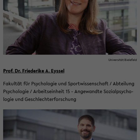
Uni­ver­si­tät Bie­le­feld
Prof. Dr. Frie­de­ri­ke A. Eyssel
Fa­kul­tät für Psy­cho­lo­gie und Sport­wis­sen­schaft / Ab­tei­lung
Psy­cho­lo­gie / Ar­beits­ein­heit 15 - An­ge­wand­te So­zi­al­psy­cho­
lo­gie und Ge­schlech­ter­for­schung