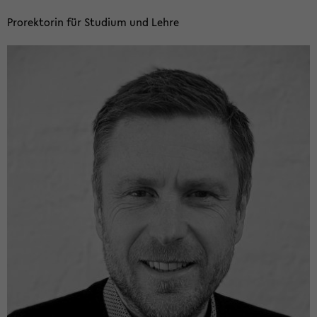
Pro­rek­to­rin für Stu­di­um und Lehre