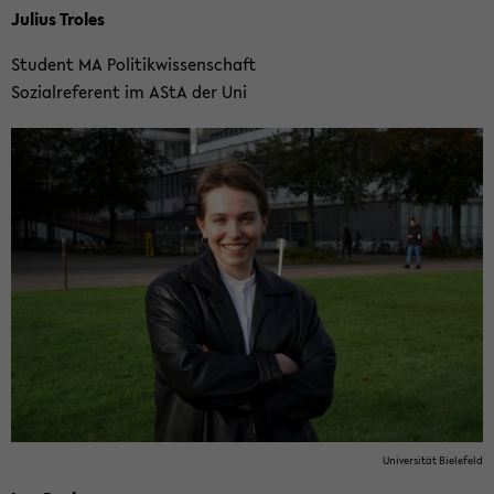
Ju­li­us Tro­les
Stu­dent MA Po­li­tik­wis­sen­schaft
So­zi­al­re­fe­rent im AStA der Uni
Uni­ver­si­tät Bie­le­feld