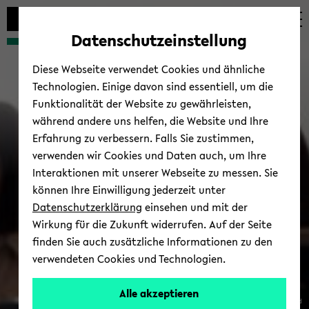
Automatische
zum
zum
zum
Inhaltswechsel
Hauptinhalt
Hauptmenü
Fußbereich
Datenschutzeinstellung
vermeiden
wechseln
wechseln
wechseln
Diese Webseite verwendet Cookies und ähnliche
Technologien. Einige davon sind essentiell, um die
Funktionalität der Website zu gewährleisten,
während andere uns helfen, die Website und Ihre
Erfahrung zu verbessern. Falls Sie zustimmen,
verwenden wir Cookies und Daten auch, um Ihre
Interaktionen mit unserer Webseite zu messen. Sie
können Ihre Einwilligung jederzeit unter
Datenschutzerklärung
einsehen und mit der
Wirkung für die Zukunft widerrufen. Auf der Seite
finden Sie auch zusätzliche Informationen zu den
verwendeten Cookies und Technologien.
Alle akzeptieren
© Uni­ver­si­tät Bie­le­feld