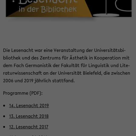
Die Le­se­nacht war eine Ver­an­stal­tung der Uni­ver­si­täts­bi­
blio­thek und des Zen­trums für Äs­the­tik in Ko­ope­ra­ti­on mit
dem Fach Ger­ma­nis­tik der Fa­kul­tät für Lin­gu­is­tik und Li­te­
ra­tur­wis­sen­schaft an der Uni­ver­si­tät Bie­le­feld, die zwi­schen
2006 und 2019 jähr­lich statt­fand.
Pro­gram­me (PDF):
14. Le­se­nacht 2019
13. Le­se­nacht 2018
12. Le­se­nacht 2017