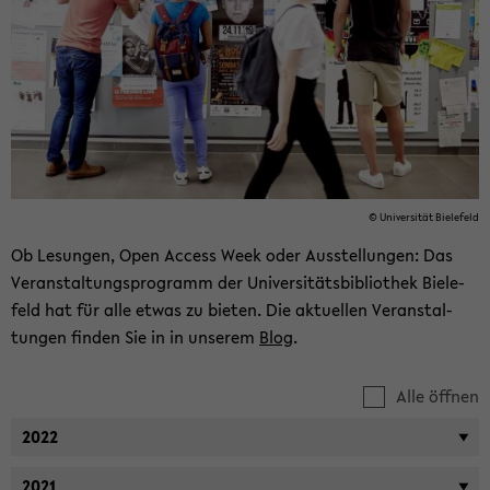
© Uni­ver­si­tät Bie­le­feld
Ob Le­sun­gen, Open Ac­cess Week oder Aus­stel­lun­gen: Das
Ver­an­stal­tungs­pro­gramm der Uni­ver­si­täts­bi­blio­thek Bie­le­
feld hat für alle etwas zu bie­ten. Die ak­tu­el­len Ver­an­stal­
tun­gen fin­den Sie in in un­se­rem
Blog
.
Alle öffnen
2022
2021