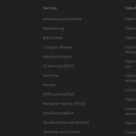
Service
Fakul
An­rei­se und Kon­takt
Fa­kul
Be­wer­bung
Fa­kul
Bi­blio­thek
Fa­kul
Campus-​Bauen
Fa­kul
Phi­lo
Hoch­schul­sport
Fa­kul
IT-​Services (BITS)
ten
Kar­rie­re
Fa­kul­
wis­se
Mensa
Fa­kul
Hilfe und Not­fall
Fa­kul
Personen-​Suche (PEVZ)
Fa­kul
Stu­di­en­an­ge­bot
sen­s
Stu­die­ren­den­se­kre­ta­ri­at
Fa­kul
Ter­mi­ne und Fris­ten
Fa­kul­