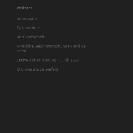
Weiteres
Im­pres­sum
Da­ten­schutz
Bar­rie­re­frei­heit
Amt­li­che Be­kannt­ma­chun­gen und Ge­
set­ze
Letz­te Ak­tua­li­sie­rung: 8. Juli 2024
©
Uni­ver­si­tät Bie­le­feld