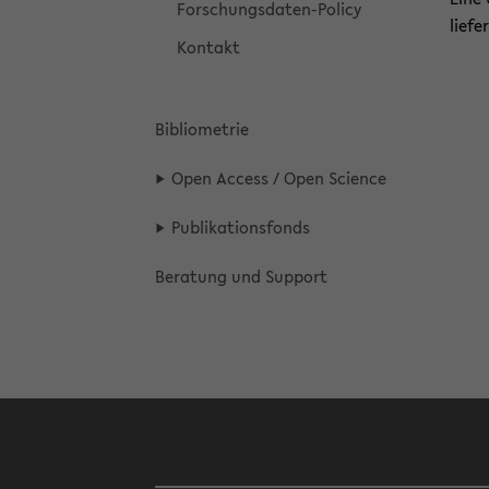
Forschungsdaten-​Policy
lie­f
Kon­takt
Bi­blio­me­trie
Open Ac­cess / Open Sci­ence
Pu­bli­ka­ti­ons­fonds
Be­ra­tung und Sup­port