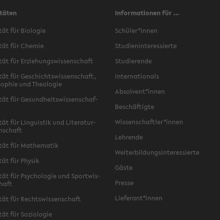
täten
Informationen für ...
­tät für Bio­lo­gie
Schü­ler*innen
­tät für Che­mie
Stu­di­en­in­ter­es­sier­te
­tät für Er­zie­hungs­wis­sen­schaft
Stu­die­ren­de
­tät für Ge­schichts­wis­sen­schaft,
In­ter­na­tio­nals
­so­phie und Theo­lo­gie
Ab­sol­vent*innen
­tät für Ge­sund­heits­wis­sen­schaf­
Be­schäf­tig­te
Wis­sen­schaft­ler*innen
tät für Lin­gu­is­tik und Li­te­ra­tur­
n­schaft
Leh­ren­de
­tät für Ma­the­ma­tik
Wei­ter­bil­dungs­in­ter­es­sier­te
­tät für Phy­sik
Gäste
­tät für Psy­cho­lo­gie und Sport­wis­
Pres­se
chaft
Lie­fe­rant*innen
­tät für Rechts­wis­sen­schaft
tät für So­zio­lo­gie