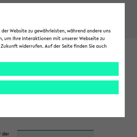
ät der Website zu gewährleisten, während andere uns
h, um Ihre Interaktionen mit unserer Webseite zu
Zukunft widerrufen. Auf der Seite finden Sie auch
hen und Pu­bli­zie­ren
EN
ZUR
ENG­
LI­
­tung
Da­ten­pu­bli­ka­ti­on
SCHEN
SPRA­
CHE
WECH­
SELN
Zum
r der