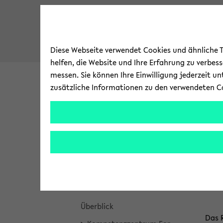
Diese Webseite verwendet Cookies und ähnliche Te
helfen, die Website und Ihre Erfahrung zu verbes
messen. Sie können Ihre Einwilligung jederzeit u
zusätzliche Informationen zu den verwendeten C
Bi­blio­thek
Re­cher­chie­ren
A
zum
Brea
For­s
For­schen und Pu­bli­zie­ren
Hauptinhalt
crum
wechseln
über
Pu­bli­ka­ti­ons­diens­te
Da
sprin
gen
For­schungs­da­ten
und
zum
Über­blick
Haup
Das R