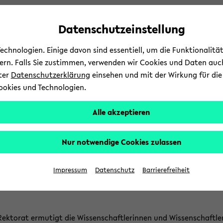
Automatische
zum
zum
zum
Inhaltswechsel
Hauptinhalt
Hauptmenü
Fußbereich
Datenschutzeinstellung
vermeiden
wechseln
wechseln
wechseln
chnologien. Einige davon sind essentiell, um die Funktionalit
sern. Falls Sie zustimmen, verwenden wir Cookies und Daten auc
nter
Datenschutzerklärung
einsehen und mit der Wirkung für die 
ookies und Technologien.
us­lei­hen und Be­stel­len
Ler­nen und Ar­bei­ten
For­sc
Alle akzeptieren
d­
chen und Pu­bli­zie­ren
For­schungs­da­ten
In­di­vi­du­el­le Be­ra
b
Nur notwendige Cookies zulassen
­
­ten­pu­bli­ka­ti­on
­
Impressum
Datenschutz
Barrierefreiheit
t­
ek­to­rat er­mu­tigt die Wis­sen­schaft­le­rin­nen und Wis­sen­schaft­le