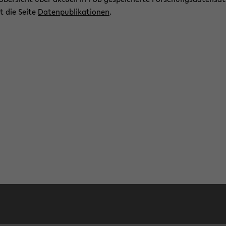
ert die Seite
Da­ten­pu­bli­ka­tio­nen
.