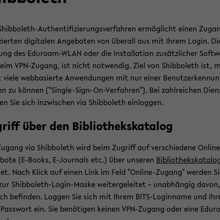
hibboleth-​Authentifizierungsverfahren er­mög­licht einen Zu­ga
n­zier­ten di­gi­ta­len An­ge­bo­ten von über­all aus mit Ihrem Login. Di
ung des Eduroam-​WLAN oder die In­stal­la­ti­on zu­sätz­li­cher Soft­w
eim VPN-​Zugang, ist nicht not­wen­dig. Ziel von Shib­bo­leth ist, 
t viele web­ba­sier­te An­wen­dun­gen mit nur einer Be­nut­z­er­ken­nu
en zu kön­nen ("Single-​Sign-On-Verfahren"). Bei zahl­rei­chen Dien
en Sie sich in­zwi­schen via Shib­bo­leth ein­log­gen.
griff über den Bi­blio­theks­ka­ta­log
u­gang via Shib­bo­leth wird beim Zu­griff auf ver­schie­de­ne Online
ote (E-​Books, E-​Journals etc.) über un­se­ren
Bi­blio­theks­ka­ta­lo
et. Nach Klick auf einen Link im Feld "Online-​Zugang" wer­den Si
zur Shibboleth-​Login-Maske wei­ter­ge­lei­tet – un­ab­hän­gig davon
ich be­fin­den. Log­gen Sie sich mit Ihrem BITS-​Loginname und Ih
Passwort ein. Sie be­nö­ti­gen kei­nen VPN-​Zugang oder eine Edur