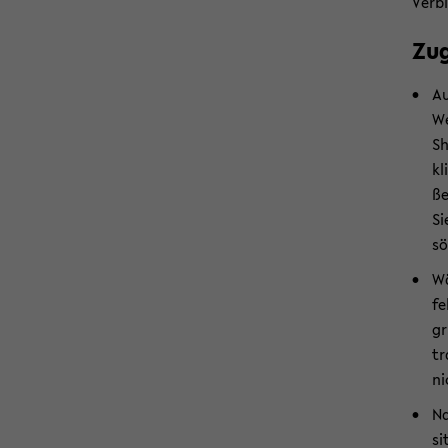
Verb
Zu­
Au
We
Sh
kl
ße
Si
sö
Wä
fe
gr
tr
ni
Na
si