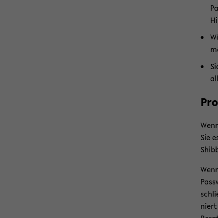
Pa
Hi
Wä
mö
Si
al
Pro
Wenn 
Sie e
Shib
Wenn 
Passw
schli
niert