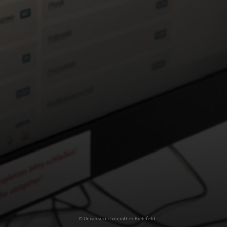
© Uni­ver­si­täts­bi­blio­thek Bie­le­feld