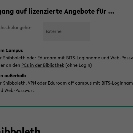
gang auf li­zen­zier­te An­ge­bo­te für ...
h­schul­an­ge­hö­
Ex­ter­ne
e
om Cam­pus
er
Shib­bo­leth
oder
Edu­ro­am
mit BITS-​Loginname und Web-​Pass
er an den
PCs in der Bi­blio­thek
(ohne Login)
n au­ßer­halb
er
Shib­bo­leth
,
VPN
oder
Edu­ro­am off cam­pus
mit BITS-​Loginna
d Web-​Passwort
ib­bo­leth