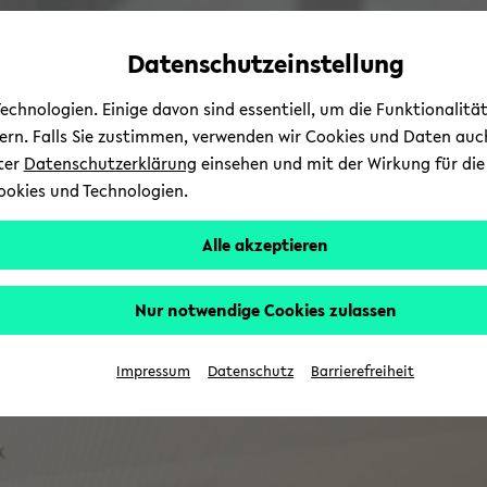
Automatische
zum
zum
zum
Inhaltswechsel
Hauptinhalt
Hauptmenü
Fußbereich
Datenschutzeinstellung
vermeiden
wechseln
wechseln
wechseln
chnologien. Einige davon sind essentiell, um die Funktionalit
sern. Falls Sie zustimmen, verwenden wir Cookies und Daten auc
nter
Datenschutzerklärung
einsehen und mit der Wirkung für die 
ookies und Technologien.
Alle akzeptieren
Nur notwendige Cookies zulassen
Impressum
Datenschutz
Barrierefreiheit