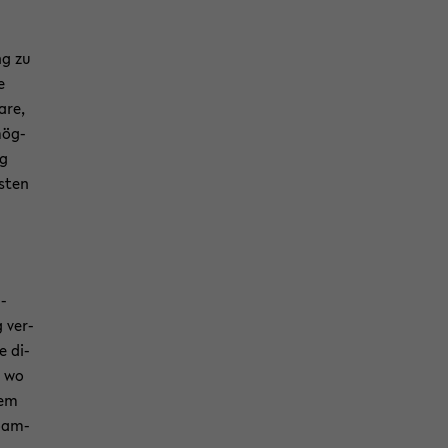
ng zu
e
are,
mög­
ng
s­ten
-​
g
ver­
e di­
, wo
rem
oam-​