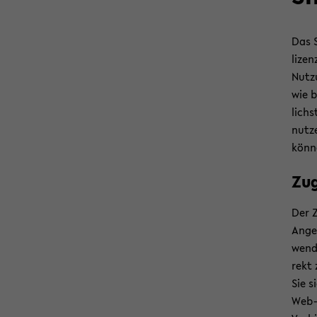
Das S
li­ze
Nut­z
wie b
lichs
nut­z
kön­n
Zu­
Der Z
Angeb
wen­d
rekt 
Sie s
Web-​