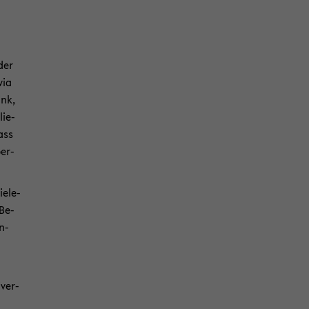
der
via
ink,
lie­
ass
per­
e­le­
 Be­
in­
h
­ver­