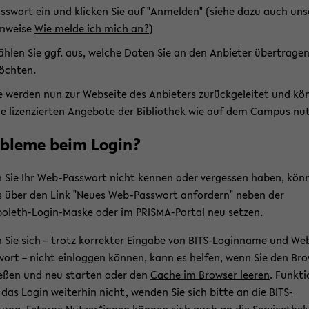
sswort ein und kli­cken Sie auf "An­mel­den" (siehe dazu auch un­se
n­wei­se
Wie melde ich mich an?
)
h­len Sie ggf. aus, wel­che Daten Sie an den An­bie­ter über­tra­ge
ch­ten.
e wer­den nun zur Web­sei­te des An­bie­ters zu­rück­ge­lei­tet und kö
le li­zen­zier­ten An­ge­bo­te der Bi­blio­thek wie auf dem Cam­pus nut
­ble­me beim Login?
Sie Ihr Web-​Passwort nicht ken­nen oder ver­ges­sen haben, kön­
s über den Link "Neues Web-​Passwort an­for­dern" neben der
boleth-​Login-Maske oder im
PRISMA-​Portal
neu set­zen.
Sie sich – trotz kor­rek­ter Ein­ga­be von BITS-​Loginname und Web
ort – nicht ein­log­gen kön­nen, kann es hel­fen, wenn Sie den Bro
e­ßen und neu star­ten oder den
Cache im Brow­ser lee­ren
. Funk­ti
 das Login wei­ter­hin nicht, wen­den Sie sich bitte an die
BITS-​