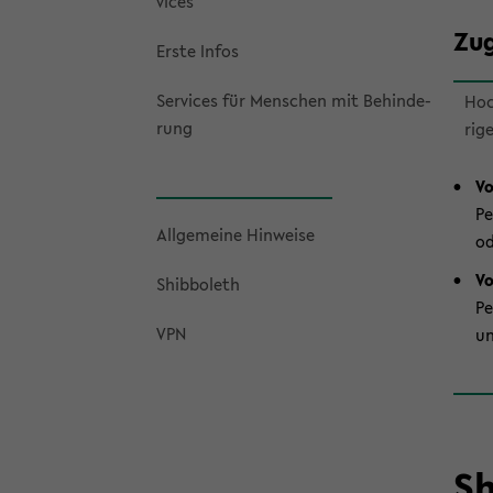
vices
Zu­
Erste Infos
Ser­vices für Men­schen mit Be­hin­de­
Hoc
rung
ri­g
V
P
All­ge­mei­ne Hin­wei­se
od
Vo
Shib­bo­leth
P
VPN
un
Sh