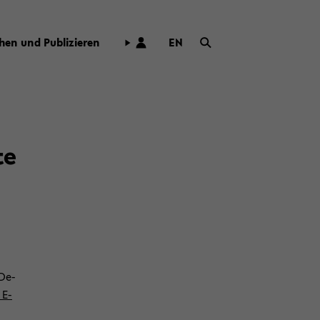
hen und Pu­bli­zie­ren
EN
ZUR
ENG­
LI­
SCHEN
SPRA­
CHE
te
WECH­
SELN
 De­
E-​