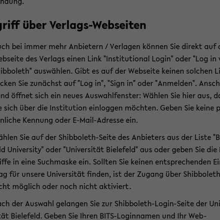
indung.
griff über Verlags-​Webseiten
ch bei immer mehr An­bie­tern / Ver­la­gen kön­nen Sie di­rekt auf 
b­sei­te des Ver­lags einen Link "In­sti­tu­tio­nal Login" oder "Log in 
ib­bo­leth" aus­wäh­len. Gibt es auf der Web­sei­te kei­nen sol­chen L
i­cken Sie zu­nächst auf "Log in", "Sign in" oder "An­mel­den". An­sch
nd öff­net sich ein neues Aus­wahl­fens­ter: Wäh­len Sie hier aus, d
e sich über die In­sti­tu­ti­on ein­log­gen möch­ten. Geben Sie keine 
n­li­che Ken­nung oder E-​Mail-Adresse ein.
h­len Sie auf der Shibboleth-​Seite des An­bie­ters aus der Liste "Bi
ld Uni­ver­si­ty" oder "Uni­ver­si­tät Bie­le­feld" aus oder geben Sie die
if­fe in eine Such­mas­ke ein. Soll­ten Sie kei­nen ent­spre­chen­den E
ag für un­se­re Uni­ver­si­tät fin­den, ist der Zu­gang über Shib­bo­let
cht mög­lich oder noch nicht ak­ti­viert.
ch der Aus­wahl ge­lan­gen Sie zur Shibboleth-​Login-Seite der Uni
­tät Bie­le­feld. Geben Sie Ihren BITS-​Loginnamen und Ihr Web-​