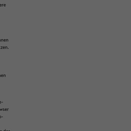
­re
n
n­nen
­zen.
nen
-​
w­ser
o­