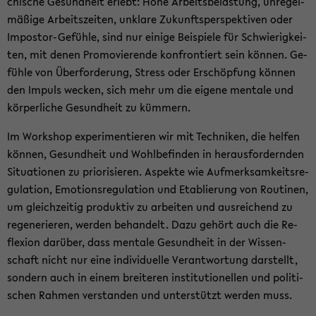
chi­sche Ge­sund­heit er­lebt: Hohe Ar­beits­be­las­tung, un­re­gel­
mä­ßi­ge Ar­beits­zei­ten, un­kla­re Zu­kunfts­per­spek­ti­ven oder
Impostor-​Gefühle, sind nur ei­ni­ge Bei­spie­le für Schwie­rig­kei­
ten, mit denen Pro­mo­vie­ren­de kon­fron­tiert sein kön­nen. Ge­
füh­le von Über­for­de­rung, Stress oder Er­schöp­fung kön­nen
den Im­puls we­cken, sich mehr um die ei­ge­ne men­ta­le und
kör­per­li­che Ge­sund­heit zu küm­mern.
Im Work­shop ex­pe­ri­men­tie­ren wir mit Tech­ni­ken, die hel­fen
kön­nen, Ge­sund­heit und Wohl­be­fin­den in her­aus­for­dern­den
Si­tua­tio­nen zu prio­ri­sie­ren. Aspek­te wie Auf­merk­sam­keits­re­
gu­la­ti­on, Emo­ti­ons­re­gu­la­ti­on und Eta­blie­rung von Rou­ti­nen,
um gleich­zei­tig pro­duk­tiv zu ar­bei­ten und aus­rei­chend zu
re­ge­ne­rie­ren, wer­den be­han­delt. Dazu ge­hört auch die Re­
fle­xi­on dar­über, dass men­ta­le Ge­sund­heit in der Wis­sen­
schaft nicht nur eine in­di­vi­du­el­le Ver­ant­wor­tung dar­stellt,
son­dern auch in einem brei­te­ren in­sti­tu­tio­nel­len und po­li­ti­
schen Rah­men ver­stan­den und un­ter­stützt wer­den muss.