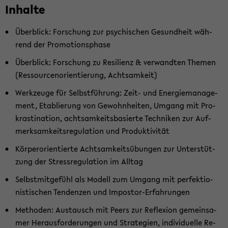
In­hal­te
Über­blick: For­schung zur psy­chi­schen Ge­sund­heit wäh­
rend der Pro­mo­ti­ons­pha­se
Über­blick: For­schung zu Re­si­li­enz & ver­wand­ten The­men
(Res­sour­cen­ori­en­tie­rung, Acht­sam­keit)
Werk­zeu­ge für Selbst­füh­rung: Zeit- und En­er­gie­ma­nage­
ment, Eta­blie­rung von Ge­wohn­hei­ten, Um­gang mit Pro­
kras­ti­na­ti­on, acht­sam­keits­ba­sier­te Tech­ni­ken zur Auf­
merk­sam­keits­re­gu­la­ti­on und Pro­duk­ti­vi­tät
Kör­per­ori­en­tier­te Acht­sam­keits­übun­gen zur Un­ter­stüt­
zung der Stress­re­gu­la­ti­on im All­tag
Selbst­mit­ge­fühl als Mo­dell zum Um­gang mit per­fek­tio­
nis­ti­schen Ten­den­zen und Impostor-​Erfahrungen
Me­tho­den: Aus­tausch mit Peers zur Re­fle­xi­on ge­mein­sa­
mer Her­aus­for­de­run­gen und Stra­te­gien, in­di­vi­du­el­le Re­