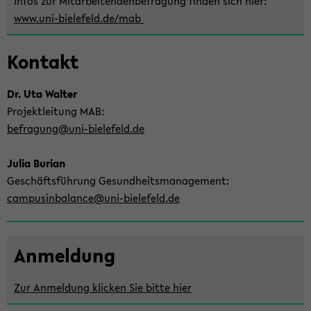
Infos zur Mit­ar­bei­ten­den­be­fra­gung fin­den sich hier:
www.uni-​bielefeld.de/mab
Kon­takt
Dr. Uta Wal­ter
Pro­jekt­lei­tung MAB:
be­fra­gung@uni-​bielefeld.de
Julia Bu­ri­an
Ge­schäfts­füh­rung Ge­sund­heits­ma­nage­ment:
cam­pu­sin­ba­lan­ce@uni-​bielefeld.de
An­mel­dung
Zur An­mel­dung kli­cken Sie bitte hier