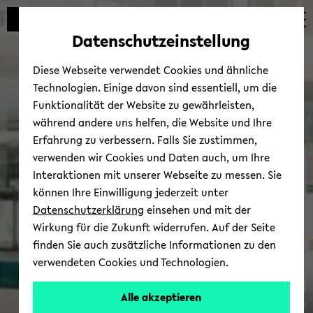
Automatische
zum
zum
zum
Inhaltswechsel
Hauptinhalt
Hauptmenü
Fußbereich
Datenschutzeinstellung
vermeiden
wechseln
wechseln
wechseln
Diese Webseite verwendet Cookies und ähnliche
Technologien. Einige davon sind essentiell, um die
Funktionalität der Website zu gewährleisten,
während andere uns helfen, die Website und Ihre
Erfahrung zu verbessern. Falls Sie zustimmen,
verwenden wir Cookies und Daten auch, um Ihre
Per­so­nal­ent­wick­lungs­pro­
Interaktionen mit unserer Webseite zu messen. Sie
gramm für For­schen­de
können Ihre Einwilligung jederzeit unter
und Leh­ren­de (PEP)
Datenschutzerklärung
einsehen und mit der
Wirkung für die Zukunft widerrufen. Auf der Seite
finden Sie auch zusätzliche Informationen zu den
zur Ver­an­stal­tungs­über­
verwendeten Cookies und Technologien.
sicht
Alle akzeptieren
© Uni­ver­si­tät Bie­le­feld