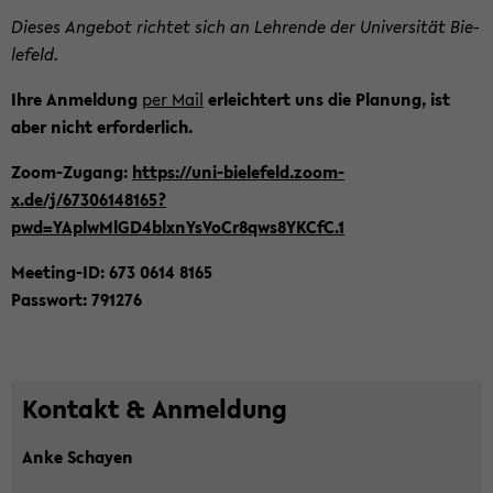
Die­ses An­ge­bot rich­tet sich an Leh­ren­de der Uni­ver­si­tät Bie­
le­feld.
Ihre An­mel­dung
per Mail
er­leich­tert uns die Pla­nung, ist
aber nicht er­for­der­lich.
Zoom-​Zugang:
https://uni-​bielefeld.zoom-​
x.de/j/67306148165?
pwd=YAplwMlGD4blxnYsVoCr8qws8YKCfC.1
Meeting-​ID: 673 0614 8165
Pass­wort: 791276
Kon­takt & An­mel­dung
Anke Schay­en