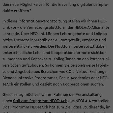
den neue Mög­lich­kei­ten für die Er­stel­lung di­gi­ta­ler Lern­pro­
duk­te er­öff­nen?
In die­ser In­for­ma­ti­ons­ver­an­stal­tung stel­len wir Ihnen NEO­
Link vor – die Ver­net­zungs­platt­form der NEOLAiA-​Allianz für
Leh­ren­de. Über NEO­Link kön­nen Lehr­an­ge­bo­te und kol­la­bo­
ra­ti­ve For­ma­te in­ner­halb der Al­li­anz ge­teilt, ent­deckt und
wei­ter­ent­wi­ckelt wer­den. Die Platt­form un­ter­stützt dabei,
un­ter­schied­li­che Lehr- und Ko­ope­ra­ti­ons­for­ma­te sicht­bar
zu ma­chen und Kon­tak­te zu Kol­leg*innen an den Part­ner­uni­
ver­si­tä­ten auf­zu­bau­en. So kön­nen Sie bei­spiels­wei­se Pro­jek­
te und An­ge­bo­te aus Be­rei­chen wie COIL, Vir­tu­al Exchan­ge,
Blen­ded In­ten­si­ve Pro­gram­mes, Focus Aca­de­mies oder NEO­
TeAch ein­stel­len und ge­zielt nach Ko­ope­ra­tio­nen su­chen.
Gleich­zei­tig möch­ten wir im Rah­men der Ver­an­stal­tung
einen
Call zum Pro­gramm NEO­TeAch
aus NEO­LA­iA vor­stel­len.
Das Pro­gramm NEO­TeAch hat zum Ziel, dass Stu­die­ren­de, im