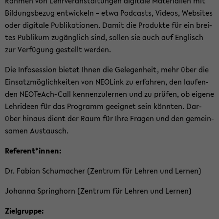
Rah­men von Lehr­ver­an­stal­tun­gen di­gi­ta­le Ma­te­ria­li­en mit
Bil­dungs­be­zug ent­wi­ckeln – etwa Pod­casts, Vi­de­os, Web­sites
oder di­gi­ta­le Pu­bli­ka­tio­nen. Damit die Pro­duk­te für ein brei­
tes Pu­bli­kum zu­gäng­lich sind, sol­len sie auch auf Eng­lisch
zur Ver­fü­gung ge­stellt wer­den.
Die In­fo­ses­si­on bie­tet Ihnen die Ge­le­gen­heit, mehr über die
Ein­satz­mög­lich­kei­ten von NEO­Link zu er­fah­ren, den lau­fen­
den NEOTeAch-​Call ken­nen­zu­ler­nen und zu prü­fen, ob ei­ge­ne
Lehr­ideen für das Pro­gramm ge­eig­net sein könn­ten. Dar­
über hin­aus dient der Raum für Ihre Fra­gen und den ge­mein­
sa­men Aus­tausch.
Re­fe­rent*innen:
Dr. Fa­bi­an Schu­ma­cher (Zen­trum für Leh­ren und Ler­nen)
Jo­han­na Spring­horn (Zen­trum für Leh­ren und Ler­nen)
Ziel­grup­pe: