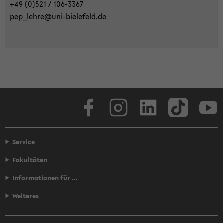
+49 (0)521 / 106-​3367
pe­p_­leh­re@uni-​bielefeld.de
Face­book
In­sta­gram
Lin­ke­dIn
Tik­Tok
You
Service
Fakultäten
Informationen für ...
Weiteres