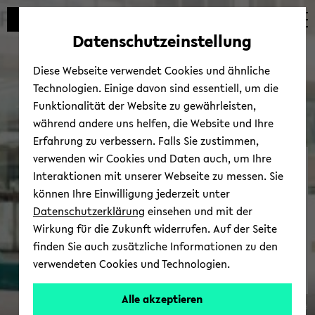
Automatische
zum
zum
zum
Inhaltswechsel
Hauptinhalt
Hauptmenü
Fußbereich
Datenschutzeinstellung
vermeiden
wechseln
wechseln
wechseln
Diese Webseite verwendet Cookies und ähnliche
Technologien. Einige davon sind essentiell, um die
Funktionalität der Website zu gewährleisten,
während andere uns helfen, die Website und Ihre
Erfahrung zu verbessern. Falls Sie zustimmen,
verwenden wir Cookies und Daten auch, um Ihre
Fort­bil­dun­gen für For­
Interaktionen mit unserer Webseite zu messen. Sie
schen­de und Leh­ren­de
können Ihre Einwilligung jederzeit unter
Datenschutzerklärung
einsehen und mit der
Wirkung für die Zukunft widerrufen. Auf der Seite
finden Sie auch zusätzliche Informationen zu den
verwendeten Cookies und Technologien.
Alle akzeptieren
© Uni­ver­si­tät Bie­le­feld