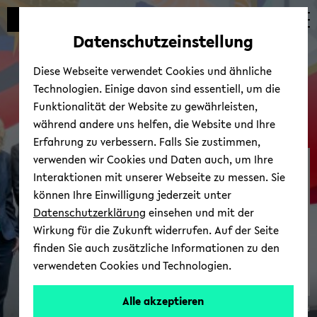
Automatische
zum
zum
zum
Inhaltswechsel
Hauptinhalt
Hauptmenü
Fußbereich
Datenschutzeinstellung
vermeiden
wechseln
wechseln
wechseln
Diese Webseite verwendet Cookies und ähnliche
Technologien. Einige davon sind essentiell, um die
Funktionalität der Website zu gewährleisten,
während andere uns helfen, die Website und Ihre
Erfahrung zu verbessern. Falls Sie zustimmen,
verwenden wir Cookies und Daten auch, um Ihre
Reden und Gruß­wor­te der
Interaktionen mit unserer Webseite zu messen. Sie
Rek­to­rin
können Ihre Einwilligung jederzeit unter
Datenschutzerklärung
einsehen und mit der
Wirkung für die Zukunft widerrufen. Auf der Seite
finden Sie auch zusätzliche Informationen zu den
verwendeten Cookies und Technologien.
Alle akzeptieren
© Uni­ver­si­tät Bie­le­feld