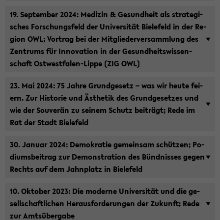
19. Sep­tem­ber 2024: Me­di­zin & Ge­sund­heit als stra­te­gi­
sches For­schungs­feld der Uni­ver­si­tät Bie­le­feld in der Re­
gi­on OWL; Vor­trag bei der Mit­glie­der­ver­samm­lung des
Zen­trums für In­no­va­ti­on in der Ge­sund­heits­wis­sen­
schaft Ostwestfalen-​Lippe (ZIG OWL)
23. Mai 2024: 75 Jahre Grund­ge­setz – was wir heute fei­
ern. Zur His­to­rie und Äs­the­tik des Grund­ge­set­zes und
wie der Sou­ve­rän zu sei­nem Schutz bei­trägt; Rede im
Rat der Stadt Bie­le­feld
30. Ja­nu­ar 2024: De­mo­kra­tie ge­mein­sam schüt­zen; Po­
di­ums­bei­trag zur De­mons­tra­ti­on des Bünd­nis­ses gegen
Rechts auf dem Jahn­platz in Bie­le­feld
10. Ok­to­ber 2023: Die mo­der­ne Uni­ver­si­tät und die ge­
sell­schaft­li­chen Her­aus­for­de­run­gen der Zu­kunft; Rede
zur Amts­über­ga­be