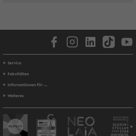
Face­book
In­sta­gram
Lin­ke­dIn
Tik­Tok
You
Service
Fakultäten
Informationen für ...
Weiteres