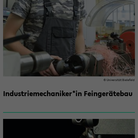
© Uni­ver­si­tät Bie­le­feld
In­dus­trie­me­cha­ni­ker*in Fein­ge­rä­te­bau