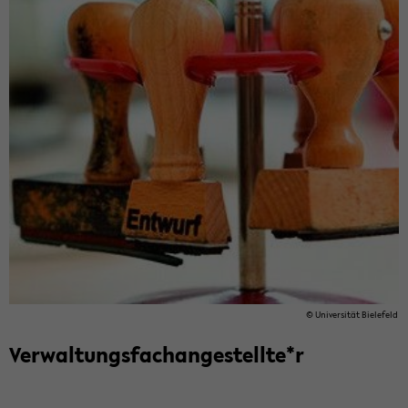
© Uni­ver­si­tät Bie­le­feld
Ver­wal­tungs­fach­an­ge­stell­te*r