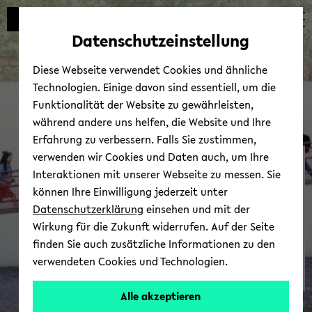
Automatische
skip
skip
skip
Inhaltswechsel
to
to
to
Datenschutzeinstellung
vermeiden
main
main
footer
content
menu
Diese Webseite verwendet Cookies und ähnliche
Technologien. Einige davon sind essentiell, um die
Funktionalität der Website zu gewährleisten,
während andere uns helfen, die Website und Ihre
Erfahrung zu verbessern. Falls Sie zustimmen,
verwenden wir Cookies und Daten auch, um Ihre
Aus­bil­dungs­be­ru­fe
Interaktionen mit unserer Webseite zu messen. Sie
können Ihre Einwilligung jederzeit unter
Datenschutzerklärung
einsehen und mit der
Wirkung für die Zukunft widerrufen. Auf der Seite
finden Sie auch zusätzliche Informationen zu den
verwendeten Cookies und Technologien.
zur Über­sicht
Alle akzeptieren
© Uni­ver­si­tät Bie­le­feld