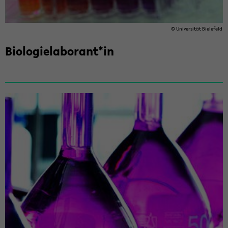
© Uni­ver­si­tät Bie­le­feld
Bio­lo­gie­la­bo­rant*in