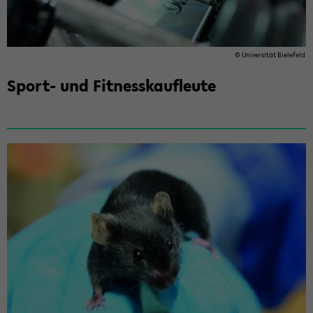
© Uni­ver­si­tät Bie­le­feld
Sport-​ und Fit­ness­kauf­leu­te