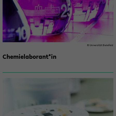
© Uni­ver­si­tät Bie­le­feld
Che­mie­la­bo­rant*in