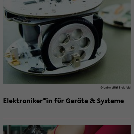
© Uni­ver­si­tät Bie­le­feld
Elek­tro­ni­ker*in für Ge­rä­te & Sys­te­me