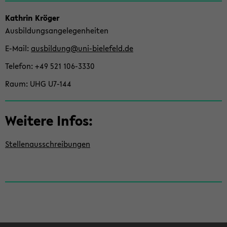
Kath­rin Krö­ger
Aus­bil­dungs­an­ge­le­gen­hei­ten
E-​Mail
aus­bil­dung@uni-​bielefeld.de
Te­le­fon
+49 521 106-​3330
Raum
UHG U7-​144
Wei­te­re Infos:
Stel­len­aus­schrei­bun­gen