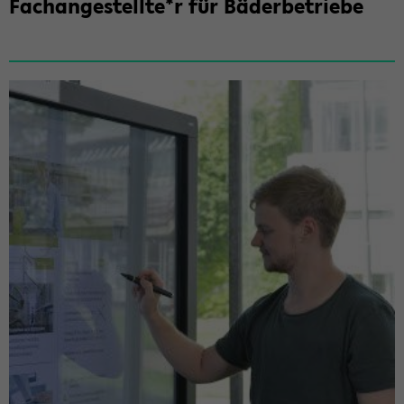
Fach­an­ge­stell­te*r für Bä­der­be­trie­be