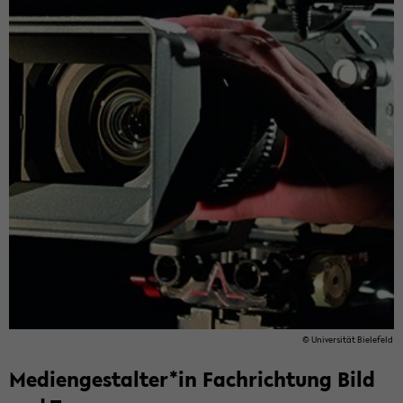
© Uni­ver­si­tät Bie­le­feld
Me­di­en­ge­stal­ter*in Fach­rich­tung Bild