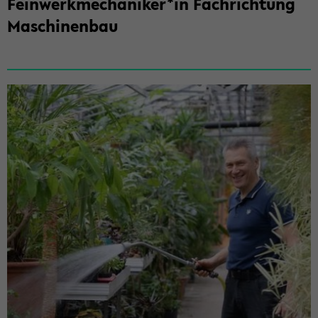
Fein­werk­me­cha­ni­ker*in Fach­rich­tung
Ma­schi­nen­bau