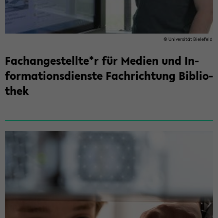
© Uni­ver­si­tät Bie­le­feld
Fach­an­ge­stell­te*r für Me­di­en und In­
for­ma­ti­ons­diens­te Fach­rich­tung Bi­blio­
thek