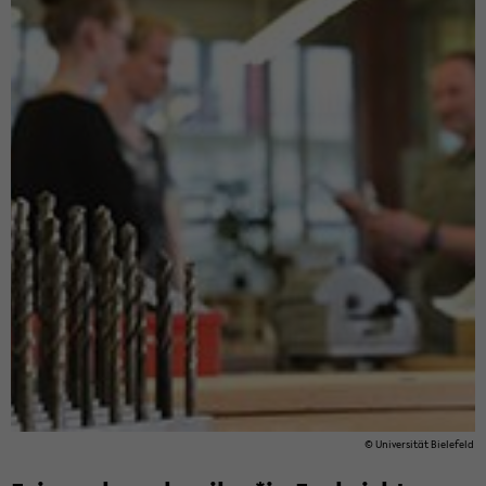
© Uni­ver­si­tät Bie­le­feld