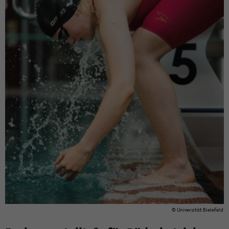
© Uni­ver­si­tät Bie­le­feld