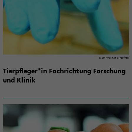
© Uni­ver­si­tät Bie­le­feld
Tier­pfle­ger*in Fach­rich­tung For­schung
und Kli­nik