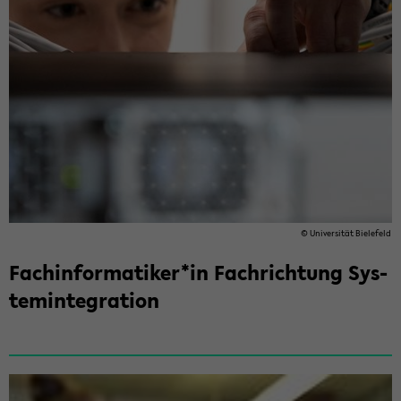
© Uni­ver­si­tät Bie­le­feld
Fach­in­for­ma­ti­ker*in Fach­rich­tung Sys­
tem­in­te­gra­ti­on