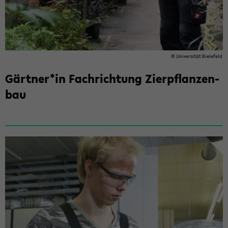
© Uni­ver­si­tät Bie­le­feld
Gärt­ner*in Fach­rich­tung Zier­pflan­zen­
bau