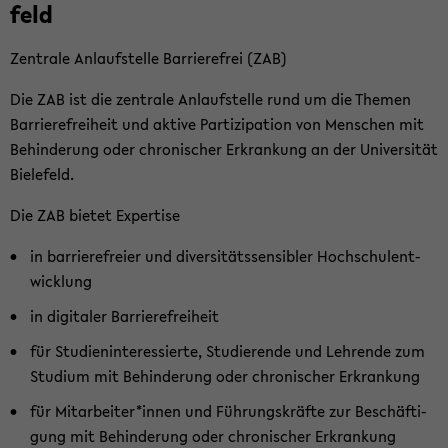
feld
Zen­tra­le An­lauf­stel­le Bar­rie­re­frei (ZAB)
Die ZAB ist die zen­tra­le An­lauf­stel­le rund um die The­men
Bar­rie­re­frei­heit und ak­ti­ve Par­ti­zi­pa­ti­on von Men­schen mit
Be­hin­de­rung oder chro­ni­scher Er­kran­kung an der Uni­ver­si­tät
Bie­le­feld.
Die ZAB bie­tet Ex­per­ti­se
in bar­rie­re­frei­er und di­ver­si­täts­sen­si­bler Hoch­schul­ent­
wick­lung
in di­gi­ta­ler Bar­rie­re­frei­heit
für Stu­di­en­in­ter­es­sier­te, Stu­die­ren­de und Leh­ren­de zum
Stu­di­um mit Be­hin­de­rung oder chro­ni­scher Er­kran­kung
für Mit­ar­bei­ter*innen und Füh­rungs­kräf­te zur Be­schäf­ti­
gung mit Be­hin­de­rung oder chro­ni­scher Er­kran­kung