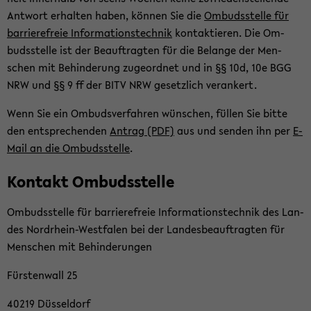
Ant­wort er­hal­ten haben, kön­nen Sie die
Om­buds­stel­le für
bar­rie­re­freie In­for­ma­ti­ons­tech­nik
kon­tak­tie­ren. Die Om­
buds­stel­le ist der Be­auf­trag­ten für die Be­lan­ge der Men­
schen mit Be­hin­de­rung zu­ge­ord­net und in §§ 10d, 10e BGG
NRW und §§ 9 ff der BITV NRW ge­setz­lich ver­an­kert.
Wenn Sie ein Om­buds­ver­fah­ren wün­schen, fül­len Sie bitte
den ent­spre­chen­den
An­trag (PDF)
aus und sen­den ihn per
E-​
Mail an die Om­buds­stel­le
.
Kon­takt Om­buds­stel­le
Om­buds­stel­le für bar­rie­re­freie In­for­ma­ti­ons­tech­nik des Lan­
des Nordrhein-​Westfalen bei der Lan­des­be­auf­trag­ten für
Men­schen mit Be­hin­de­run­gen
Fürs­ten­wall 25
40219 Düs­sel­dorf