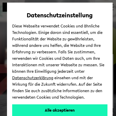
Automatische
zum
zum
zum
Inhaltswechsel
Hauptinhalt
Hauptmenü
Fußbereich
Datenschutzeinstellung
vermeiden
wechseln
wechseln
wechseln
Diese Webseite verwendet Cookies und ähnliche
Technologien. Einige davon sind essentiell, um die
Funktionalität der Website zu gewährleisten,
während andere uns helfen, die Website und Ihre
Erfahrung zu verbessern. Falls Sie zustimmen,
verwenden wir Cookies und Daten auch, um Ihre
Bar­rie­re­frei­heit – LA2 - Be­
Interaktionen mit unserer Webseite zu messen. Sie
ru­fungs­por­tal
können Ihre Einwilligung jederzeit unter
Datenschutzerklärung
einsehen und mit der
Wirkung für die Zukunft widerrufen. Auf der Seite
finden Sie auch zusätzliche Informationen zu den
verwendeten Cookies und Technologien.
Alle akzeptieren
© Uni­ver­si­tät Bie­le­feld