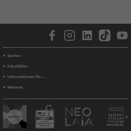
Face­book
In­sta­gram
Lin­ke­dIn
Tik­Tok
You
Service
Fakultäten
Informationen für ...
Weiteres