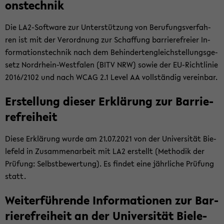
ons­tech­nik
Die LA2-​Software zur Un­ter­stüt­zung von Be­ru­fungs­ver­fah­
ren ist mit der Ver­ord­nung zur Schaf­fung bar­rie­re­frei­er In­
for­ma­ti­ons­tech­nik nach dem Be­hin­der­ten­gleich­stel­lungs­ge­
setz Nordrhein-​Westfalen (BITV NRW) sowie der EU-​Richtlinie
2016/2102 und nach WCAG 2.1 Level AA voll­stän­dig ver­ein­bar.
Er­stel­lung die­ser Er­klä­rung zur Bar­rie­
re­frei­heit
Diese Er­klä­rung wurde am 21.07.2021 von der Uni­ver­si­tät Bie­
le­feld in Zu­sam­men­ar­beit mit LA2 er­stellt (Me­tho­dik der
Prü­fung: Selbst­be­wer­tung). Es fin­det eine jähr­li­che Prü­fung
statt.
Wei­ter­füh­ren­de In­for­ma­tio­nen zur Bar­
rie­re­frei­heit an der Uni­ver­si­tät Bie­le­