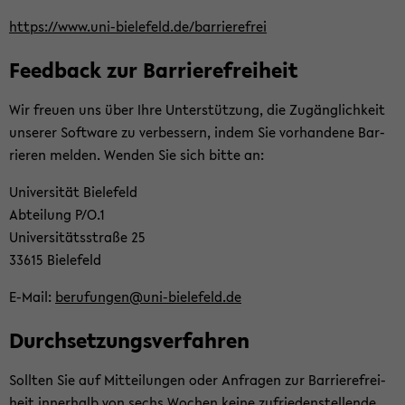
https://www.uni-​bielefeld.de/bar­rie­re­frei
Feed­back zur Bar­rie­re­frei­heit
Wir freu­en uns über Ihre Un­ter­stüt­zung, die Zu­gäng­lich­keit
un­se­rer Soft­ware zu ver­bes­sern, indem Sie vor­han­de­ne Bar­
rie­ren mel­den. Wen­den Sie sich bitte an:
Uni­ver­si­tät Bie­le­feld
Ab­tei­lung P/O.1
Uni­ver­si­täts­stra­ße 25
33615 Bie­le­feld
E-​Mail:
be­ru­fun­gen@uni-​bielefeld.de
Durch­set­zungs­ver­fah­ren
Soll­ten Sie auf Mit­tei­lun­gen oder An­fra­gen zur Bar­rie­re­frei­
heit in­ner­halb von sechs Wo­chen keine zu­frie­den­stel­len­de