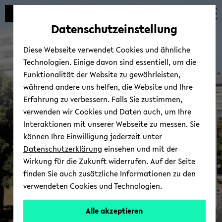
Automatische
skip
skip
skip
Inhaltswechsel
to
to
to
Datenschutzeinstellung
vermeiden
main
main
footer
content
menu
Diese Webseite verwendet Cookies und ähnliche
Technologien. Einige davon sind essentiell, um die
Funktionalität der Website zu gewährleisten,
während andere uns helfen, die Website und Ihre
Erfahrung zu verbessern. Falls Sie zustimmen,
verwenden wir Cookies und Daten auch, um Ihre
Universitäts­gesellschaft
Interaktionen mit unserer Webseite zu messen. Sie
Bielefeld e.V. (UGBi)
können Ihre Einwilligung jederzeit unter
Datenschutzerklärung
einsehen und mit der
Wirkung für die Zukunft widerrufen. Auf der Seite
finden Sie auch zusätzliche Informationen zu den
verwendeten Cookies und Technologien.
Alle akzeptieren
© Uni­ver­si­tät Bie­le­feld