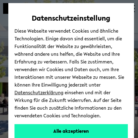
Automatische
skip
skip
skip
Inhaltswechsel
to
to
to
Datenschutzeinstellung
vermeiden
main
main
footer
content
menu
Diese Webseite verwendet Cookies und ähnliche
Technologien. Einige davon sind essentiell, um die
Funktionalität der Website zu gewährleisten,
während andere uns helfen, die Website und Ihre
Erfahrung zu verbessern. Falls Sie zustimmen,
verwenden wir Cookies und Daten auch, um Ihre
De­zer­nat Per­so­nal­ser­vices
Interaktionen mit unserer Webseite zu messen. Sie
können Ihre Einwilligung jederzeit unter
Datenschutzerklärung
einsehen und mit der
Wirkung für die Zukunft widerrufen. Auf der Seite
finden Sie auch zusätzliche Informationen zu den
verwendeten Cookies und Technologien.
zur Start­sei­te
Alle akzeptieren
© Uni­ver­si­tät Bie­le­feld