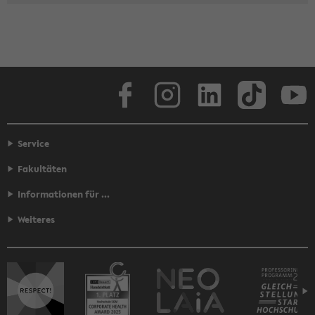
Face­book
In­sta­gram
Lin­ke­dIn
Tik­Tok
You
Service
Fakultäten
Informationen für ...
Weiteres