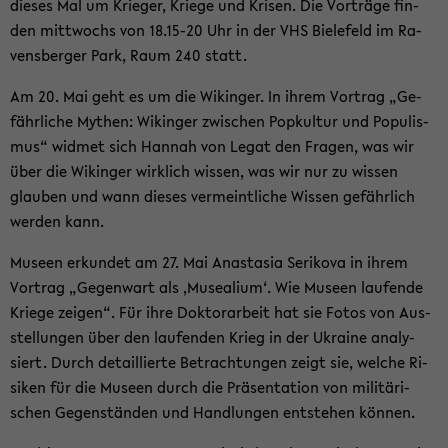
die­ses Mal um Krie­ger, Krie­ge und Kri­sen. Die Vor­trä­ge fin­
den mitt­wochs von 18.15-20 Uhr in der VHS Bie­le­feld im Ra­
vens­ber­ger Park, Raum 240 statt.
Am 20. Mai geht es um die Wi­kin­ger. In ihrem Vor­trag „Ge­
fähr­li­che My­then: Wi­kin­ger zwi­schen Pop­kul­tur und Po­pu­lis­
mus“ wid­met sich Han­nah von Legat den Fra­gen, was wir
über die Wi­kin­ger wirk­lich wis­sen, was wir nur zu wis­sen
glau­ben und wann die­ses ver­meint­li­che Wis­sen ge­fähr­lich
wer­den kann.
Mu­se­en er­kun­det am 27. Mai Ana­sta­sia Se­ri­ko­va in ihrem
Vor­trag „Ge­gen­wart als ‚Mu­sea­li­um‘. Wie Mu­se­en lau­fen­de
Krie­ge zei­gen“. Für ihre Dok­tor­ar­beit hat sie Fotos von Aus­
stel­lun­gen über den lau­fen­den Krieg in der Ukrai­ne ana­ly­
siert. Durch de­tail­lier­te Be­trach­tun­gen zeigt sie, wel­che Ri­
si­ken für die Mu­se­en durch die Prä­sen­ta­ti­on von mi­li­tä­ri­
schen Ge­gen­stän­den und Hand­lun­gen ent­ste­hen kön­nen.