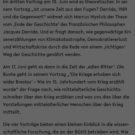
Im drit­ten Vor­trag am 10. Juni wird es theo­re­ti­scher. In sei­
nem Vor­trag „Ist un­se­re Zeit aus den Fugen? Der­ri­da, 1989
und die Ge­gen­wart“ wid­met sich Mar­cus Wy­stub der These
vom ‚Ende der Ge­schich­te‘ des fran­zö­si­schen Phi­lo­so­phen
Jac­ques Der­ri­da. Und er fragt da­nach, wie ge­gen­wär­ti­ge Kri­
sen­er­zäh­lun­gen von Kli­ma­ka­ta­stro­phe, De­mo­kra­tie­ver­lust
und Wirt­schafts­kri­se durch die Rede von einem ‚rich­ti­gen‘
Weg der Ge­schich­te ge­nährt wer­den.
Am 17. Juni geht es dann in die Zeit der ‚edlen Rit­ter‘. Ole
Bunte geht in sei­nem Vor­trag „‘Die Krie­ge er­ho­ben sich
wider Bres­lau‘ – Wie im 15. Jahr­hun­dert vom Krieg er­zählt
wurde“ der Frage nach, wie mit­tel­al­ter­li­che Ge­schichts­
schrei­ber über den Krieg er­zäh­len und was uns dies über die
Vor­stel­lun­gen mit­tel­al­ter­li­cher Men­schen über den Krieg
mit­teilt.
Die vier Vor­trä­ge bie­ten einen klei­nen Ein­blick in die wis­sen­
schaft­li­che For­schung, die an der BGHS be­trie­ben wird. Wie