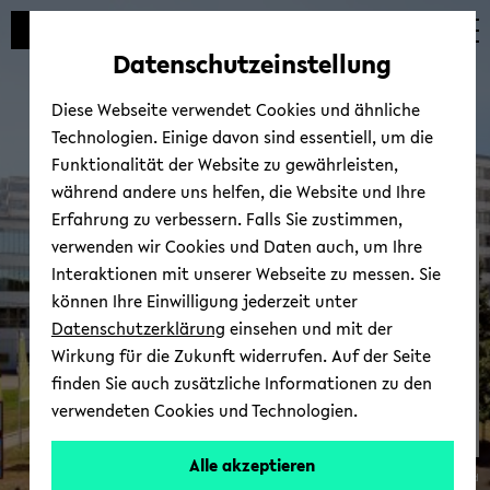
Automatische
zum
zum
zum
Inhaltswechsel
Hauptinhalt
Hauptmenü
Fußbereich
Datenschutzeinstellung
vermeiden
wechseln
wechseln
wechseln
Diese Webseite verwendet Cookies und ähnliche
Technologien. Einige davon sind essentiell, um die
Funktionalität der Website zu gewährleisten,
während andere uns helfen, die Website und Ihre
Erfahrung zu verbessern. Falls Sie zustimmen,
verwenden wir Cookies und Daten auch, um Ihre
Aktivitäten &­ Projekte
Interaktionen mit unserer Webseite zu messen. Sie
können Ihre Einwilligung jederzeit unter
Datenschutzerklärung
einsehen und mit der
Wirkung für die Zukunft widerrufen. Auf der Seite
finden Sie auch zusätzliche Informationen zu den
verwendeten Cookies und Technologien.
Alle akzeptieren
© Uni­ver­si­tät Bie­le­feld