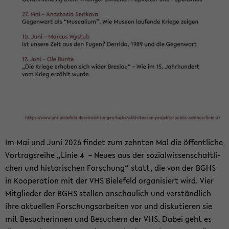
Im Mai und Juni 2026 fin­det zum zehn­ten Mal die öf­fent­li­che
Vor­trags­rei­he „Linie 4 – Neues aus der so­zi­al­wis­sen­schaft­li­
chen und his­to­ri­schen For­schung“ statt, die von der BGHS
in Ko­ope­ra­ti­on mit der VHS Bie­le­feld or­ga­ni­siert wird. Vier
Mit­glie­der der BGHS stel­len an­schau­lich und ver­ständ­lich
ihre ak­tu­el­len For­schungs­ar­bei­ten vor und dis­ku­tie­ren sie
mit Be­su­che­rin­nen und Be­su­chern der VHS. Dabei geht es