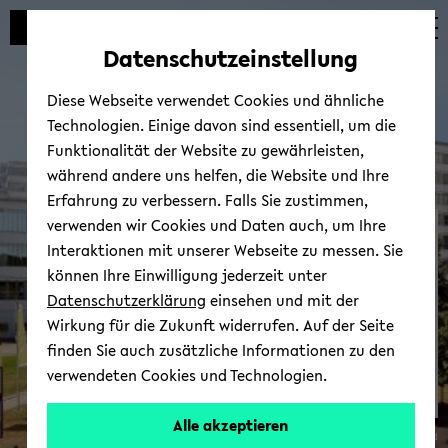
Automatische
skip
skip
skip
Inhaltswechsel
to
to
to
Datenschutzeinstellung
vermeiden
main
main
footer
content
menu
Diese Webseite verwendet Cookies und ähnliche
Technologien. Einige davon sind essentiell, um die
Funktionalität der Website zu gewährleisten,
während andere uns helfen, die Website und Ihre
Erfahrung zu verbessern. Falls Sie zustimmen,
verwenden wir Cookies und Daten auch, um Ihre
Die BGHS
Interaktionen mit unserer Webseite zu messen. Sie
können Ihre Einwilligung jederzeit unter
Datenschutzerklärung
einsehen und mit der
Wirkung für die Zukunft widerrufen. Auf der Seite
finden Sie auch zusätzliche Informationen zu den
verwendeten Cookies und Technologien.
Alle akzeptieren
© Uni­ver­si­tät Bie­le­feld