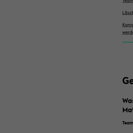
Team
Lässt
Kann 
wer­
Ge
Was
Ma­
Team