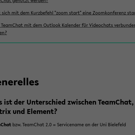
­Chat ge­nutzt wer­den?
 sich mit dem Kurz­be­fehl "zoom start" eine Zoom­kon­fe­renz sta
Team­Chat mit dem Out­look Ka­len­der für Vi­deo­chats ver­bun­de
den?
­ne­rel­les
 ist der Un­ter­schied zwi­schen Team­Chat,
trix und Ele­ment?
­Chat
bzw. Team­Chat 2.0 = Ser­vice­na­me an der Uni Bie­le­feld