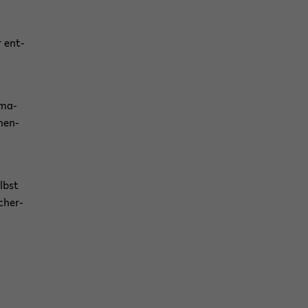
r ent­
­ma­
hen-​
elbst
­cher­