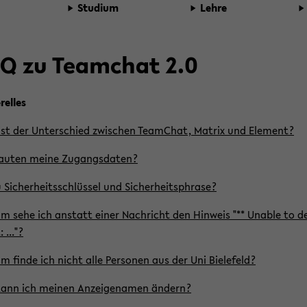
Stu­di­um
Lehre
Q zu Team­chat 2.0
rel­les
st der Un­ter­schied zwi­schen Team­Chat, Ma­trix und Ele­ment?
au­ten meine Zu­gangs­da­ten?
Si­cher­heits­schlüs­sel und Si­cher­heits­phra­se?
 sehe ich an­statt einer Nach­richt den Hin­weis "** Un­able to d
 ..."?
 finde ich nicht alle Per­so­nen aus der Uni Bie­le­feld?
ann ich mei­nen An­zei­gena­men än­dern?