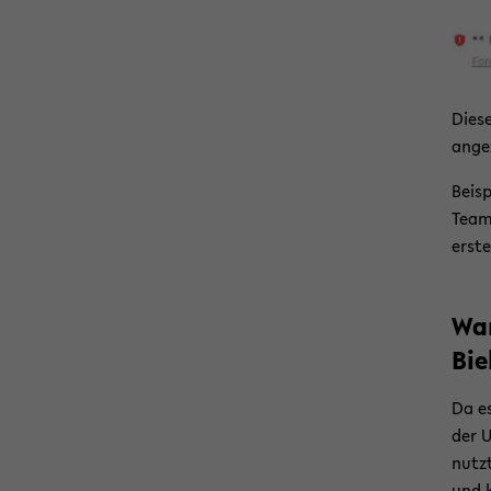
Diese
an­ge
Bei­sp
Team­
ers­t
War
Bie­
Da es
der U
nutzt
und k