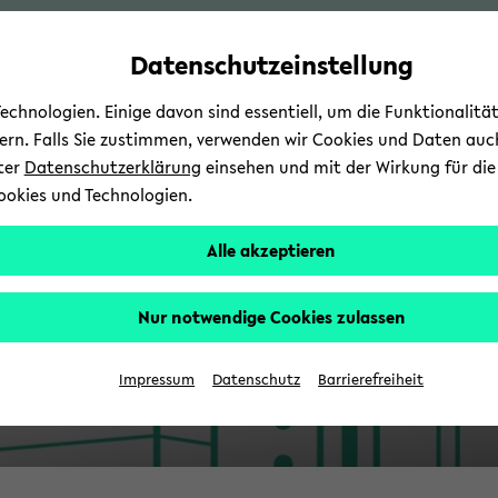
Automatische
zum
zum
zum
Inhaltswechsel
Hauptinhalt
Hauptmenü
Fußbereich
Datenschutzeinstellung
vermeiden
wechseln
wechseln
wechseln
chnologien. Einige davon sind essentiell, um die Funktionalit
sern. Falls Sie zustimmen, verwenden wir Cookies und Daten auc
nter
Datenschutzerklärung
einsehen und mit der Wirkung für die 
ookies und Technologien.
Alle akzeptieren
Nur notwendige Cookies zulassen
Impressum
Datenschutz
Barrierefreiheit