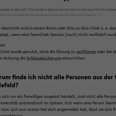
 Nach­richt wird in einem Raum oder Eins-​zu-Eins-Chat u. a. da
­zeigt, wenn eine TeamChat-​Session (noch) nicht ve­ri­fi­ziert wurd
iel:
Chat wurde ge­nutzt, ohne die Sit­zung zu
ve­ri­fi­zie­ren
oder bei d
en Nut­zung die
Schlüs­sel­si­che­rung
ein­zu­rich­ten.
um finde ich nicht alle Per­so­nen aus der
le­feld?
 sich um ein frei­wil­li­ges An­ge­bot han­delt, sind nicht alle Per­so­
ni­ver­si­tät au­to­ma­tisch im Sys­tem. Erst wenn eine Per­son Team
 bzw. sich zum ers­ten Mal dort an­ge­mel­det hat, lässt sie sich fi
on­tak­tie­ren.