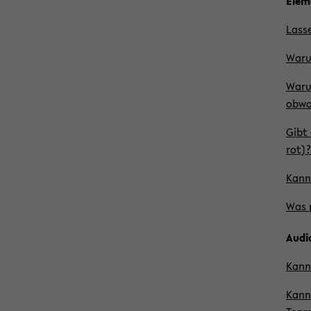
Ele­
Las­s
Warum
Waru
ob­wo
Gibt 
rot)?
Kann 
Was p
Audi
Kann 
Kann 