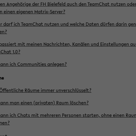
en An­ge­hö­ri­ge der FH Bie­le­feld auch den Team­Chat nut­zen ode
 einen ei­ge­nen Matrix-​Server?
 darf ich Team­Chat nut­zen und wel­che Daten dür­fen darin ge­
den?
as­siert mit mei­nen Nach­rich­ten, Ka­nä­len und Ein­stel­lun­gen au
­Chat 1.0?
ann ich Com­mu­nities an­le­gen?
me
Öf­fent­li­che Räume immer un­ver­schlüs­selt?
ann man einen (pri­va­ten) Raum lö­schen?
ann ich Chats mit meh­re­ren Per­so­nen star­ten, ohne einen Rau
f­nen?