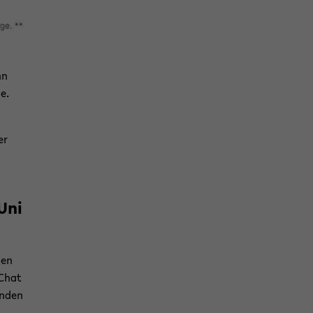
nn
e.
er
 Uni
nen
­Chat
n­den