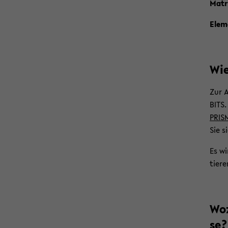
Ma­tr
Ele­
Wie
Zur A
BITS.
PRIS
Sie s
Es wi
tie­r
Woz
se?