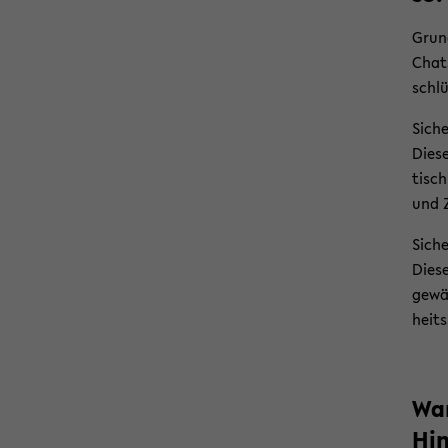
Grund
Chats
schlü
Si­che
Die­s
tisch
und Zi
Si­che
Diese
ge­wä
heits
War
Hin