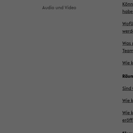
Kön­n
Audio und Video
haben
Wofür
wer­
Was p
Team
Wie k
Räu
Sind 
Wie k
Wie k
er­öf