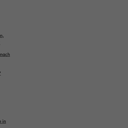
n,
?
n nach
?
e in