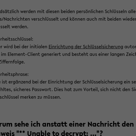
­sätz­lich wer­den mit die­sen bei­den per­sön­li­chen Schlüs­seln alle
/Nach­rich­ten ver­schlüs­selt und kön­nen auch mit bei­den wie­de
s­selt wer­den.
r­heits­schlüs­sel:
er wird bei der in­itia­len
Ein­rich­tung der Schlüs­sel­si­che­rung
au­to
 im Element-​Client ge­ne­riert und be­steht aus einer lan­gen Zeic
f­fern­fol­ge.
r­heits­phra­se:
 ist er­gän­zend bei der Ein­rich­tung der Schlüs­sel­si­che­rung ein s
hl­tes, si­che­res Pass­wort. Dies hat zum Vor­teil, sich nicht den Si
­schlüs­sel mer­ken zu müs­sen.
um sehe ich an­statt einer Nach­richt den
­weis "** Un­able to de­crypt: ..."?