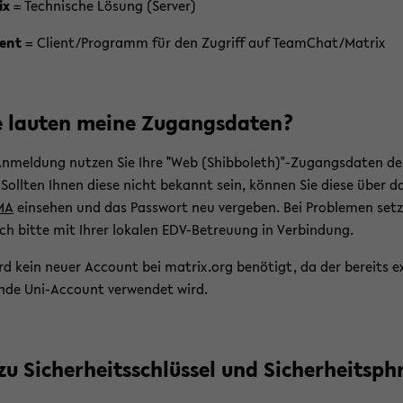
ix
= Tech­ni­sche Lö­sung (Ser­ver)
ment
= Cli­ent/Pro­gramm für den Zu­griff auf Team­Chat/Ma­trix
 lau­ten meine Zu­gangs­da­ten?
n­mel­dung nut­zen Sie Ihre "Web (Shib­bo­leth)"-​Zugangsdaten de
 Soll­ten Ihnen diese nicht be­kannt sein, kön­nen Sie diese über d
­MA
ein­se­hen und das Pass­wort neu ver­ge­ben. Bei Pro­ble­men set­
ich bitte mit Ihrer lo­ka­len EDV-​Betreuung in Ver­bin­dung.
rd kein neuer Ac­count bei ma­trix.org be­nö­tigt, da der be­reits e
en­de Uni-​Account ver­wen­det wird.
u Si­cher­heits­schlüs­sel und Si­cher­heits­ph