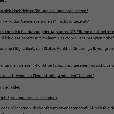
ment
en sich Nach­rich­ten/Räume als un­ge­le­sen set­zen?
 wird das Gen­der­stern­chen (*) nicht an­ge­zeigt?
m kann ich bei Nut­zung der App unter iOS Räume nicht be­tre­te
hl ich diese be­reits mit mei­nem Desktop-​Client be­tre­ten habe
es eine Mög­lich­keit, den Status-​Punkt zu än­dern (z. B. von grü
man die „Ge­le­sen“-​Funktion (von…um…ge­se­hen) aus­schal­ten
as­siert, wenn ich Ele­ment mit „Ab­mel­den“ be­en­de?
o und Video
ich Sprach­nach­rich­ten sen­den?
der Uni-​interne Vi­deo­kon­fe­renz­ser­ver team­conf.uni-​bielefeld.d