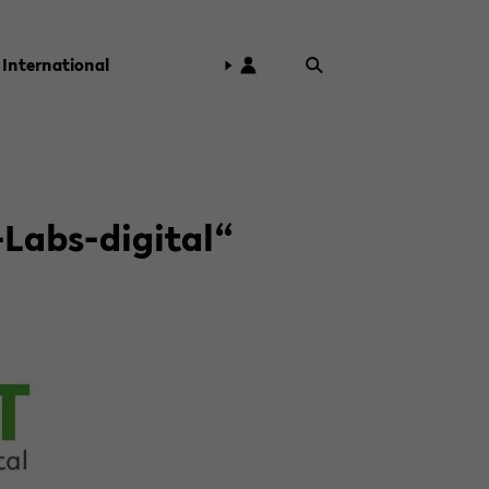
In­ter­na­tio­nal
-​Labs-digital“