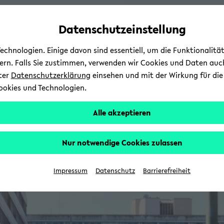
Automatische
zum
zum
zum
Inhaltswechsel
Hauptinhalt
Hauptmenü
Fußbereich
Datenschutzeinstellung
vermeiden
wechseln
wechseln
wechseln
chnologien. Einige davon sind essentiell, um die Funktionalit
sern. Falls Sie zustimmen, verwenden wir Cookies und Daten auc
nter
Datenschutzerklärung
einsehen und mit der Wirkung für die 
ookies und Technologien.
Alle akzeptieren
Nur notwendige Cookies zulassen
Impressum
Datenschutz
Barrierefreiheit