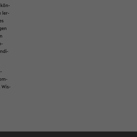
 kön­
e ler­
es
­gen
in
n­
n­di­
e­
Kom­
s Wis­