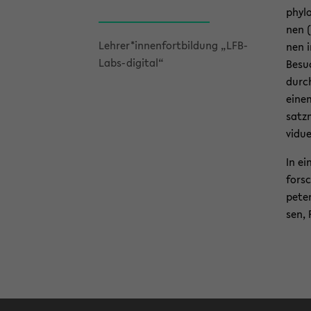
phy­l
nen (
Leh­rer*in­nen­fort­bil­dung „LFB-​
nen i
Labs-digital“
Be­su
durch
einem
satz­
vi­du­
In ei
forsc
pe­te
sen, 