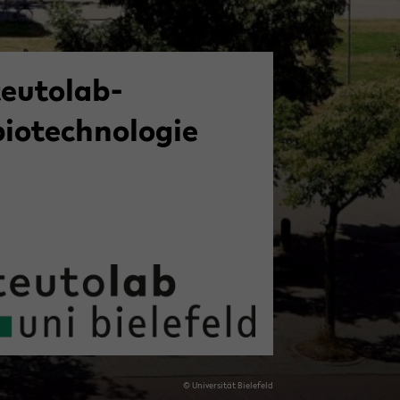
teutolab-​
biotechnologie
© Uni­ver­si­tät Bie­le­feld