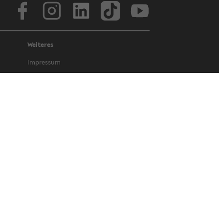
Face­book
In­sta­gram
Lin­ke­dIn
Tik­Tok
You­tube
Weiteres
Im­pres­sum
Da­ten­schutz
Bar­rie­re­frei­heit
Amt­li­che Be­kannt­ma­chun­gen und Ge­
set­ze
Letz­te Ak­tua­li­sie­rung: 30. Ok­to­ber 2025
©
Uni­ver­si­tät Bie­le­feld