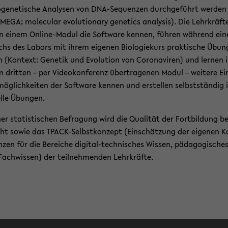
o­ge­ne­ti­sche Ana­ly­sen von DNA-​Sequenzen durch­ge­führt wer­den
MEGA; mole­cu­lar evo­lu­tio­na­ry ge­ne­tics ana­ly­sis). Die Lehr­kräf­t
n einem Online-​Modul die Soft­ware ken­nen, füh­ren wäh­rend ein
chs des La­bors mit ihrem ei­ge­nen Bio­lo­gie­kurs prak­ti­sche Übun
 (Kon­text: Ge­ne­tik und Evo­lu­ti­on von Co­ro­na­vi­ren) und ler­nen 
 drit­ten – per Vi­deo­kon­fe­renz über­tra­ge­nen Modul – wei­te­re Ei
mög­lich­kei­ten der Soft­ware ken­nen und er­stel­len selbst­stän­dig i
el­le Übun­gen.
ner sta­tis­ti­schen Be­fra­gung wird die Qua­li­tät der Fort­bil­dung b
ht sowie das TPACK-​Selbstkonzept (Ein­schät­zung der ei­ge­nen 
n­zen für die Be­rei­che digital-​technisches Wis­sen, päd­ago­gi­sche
Fach­wis­sen) der teil­neh­men­den Lehr­kräf­te.