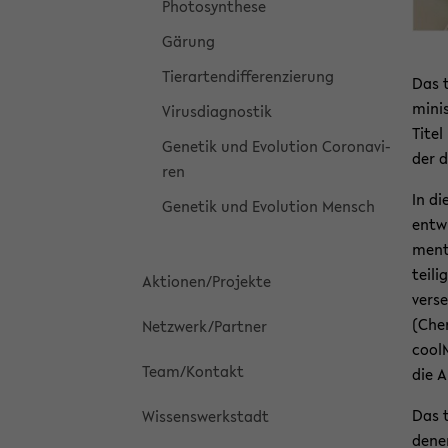
Pho­to­syn­the­se
Gä­rung
Tier­ar­ten­dif­fe­ren­zie­rung
Das t
mi­ni
Vi­rus­dia­gnos­tik
Titel
Ge­ne­tik und Evo­lu­ti­on Co­ro­na­vi­
der d
ren
In di
Ge­ne­tik und Evo­lu­ti­on Mensch
ent­w
men­t
tei­l
Ak­tio­nen/Pro­jek­te
ver­se
(Che­
Netz­werk/Part­ner
cool­
Team/Kon­takt
die Ar
Das t
Wis­sens­werk­stadt
denen