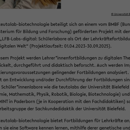
© Uni­ver­si­tät B
eutolab-​biotechnologie be­tei­ligt sich an einem vom BMBF (Bun
s­te­ri­um für Bil­dung und For­schung) ge­för­der­ten Pro­jekt mit d
 „LFB-​Labs-digital: Schü­ler­la­bo­re als Ort der Lehr­kräf­te­fort­bil­d
i­gi­ta­len Welt“ (Pro­jekt­lauf­zeit: 01.04.2023-​30.09.2025).
e­sem Pro­jekt wer­den Leh­rer*in­nen­fort­bil­dun­gen zu di­gi­ta­len T
i­ckelt, durch­ge­führt und di­dak­tisch be­forscht. Auch wer­den Im­
ie­rungs­vor­aus­set­zun­gen ge­lin­gen­der Fort­bil­dun­gen ana­ly­siert.
igt an Ent­wick­lung und/oder Durch­füh­rung der Fort­bil­dun­gen sin
 Schü­ler*in­nen­la­bo­re wie die teu­tol­abs der Uni­ver­si­tät Bie­le­feld
mie, Ma­the­ma­tik, Phy­sik, Ro­bo­tik, Bio­lo­gie, Bio­tech­no­lo­gie) un
MINT in Pa­der­born (je in Ko­ope­ra­ti­on mit den Fach­di­dak­ti­ken) 
­beits­grup­pe der Sach­kun­de­di­dak­tik der Uni­ver­si­tät Bie­le­feld.
eutolab-​biotechnologie bie­tet Fort­bil­dun­gen für Lehr­kräf­te an,
 sie eine Soft­ware ken­nen ler­nen, mit­hil­fe derer ge­ne­ti­sche un