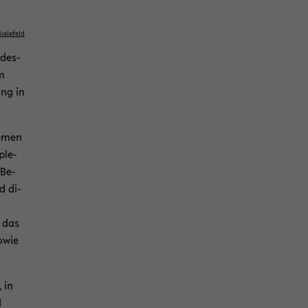
ie­le­feld
­des­
em
ung in
he­men
ple­
 Be­
d di­
d das
sowie
 in
d