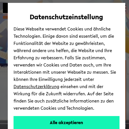
Automatische
zum
zum
zum
Inhaltswechsel
Hauptinhalt
Hauptmenü
Fußbereich
Datenschutzeinstellung
vermeiden
wechseln
wechseln
wechseln
Diese Webseite verwendet Cookies und ähnliche
Technologien. Einige davon sind essentiell, um die
Funktionalität der Website zu gewährleisten,
während andere uns helfen, die Website und Ihre
Erfahrung zu verbessern. Falls Sie zustimmen,
verwenden wir Cookies und Daten auch, um Ihre
Stu­di­um & Lehre
Interaktionen mit unserer Webseite zu messen. Sie
können Ihre Einwilligung jederzeit unter
Datenschutzerklärung
einsehen und mit der
Wirkung für die Zukunft widerrufen. Auf der Seite
finden Sie auch zusätzliche Informationen zu den
verwendeten Cookies und Technologien.
Alle akzeptieren
© Uni­ver­si­tät Bie­le­feld