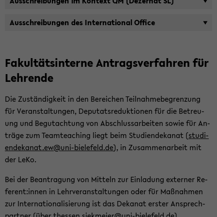
Aus­schrei­bun­gen im Kon­text QM (De­zer­nat SL)
Aus­schrei­bun­gen des In­ter­na­tio­nal Of­fice
Fa­kul­täts­in­ter­ne An­trags­ver­fah­ren für
Leh­ren­de
Die Zu­stän­dig­keit in den Be­rei­chen Teil­nah­me­be­gren­zung
für Ver­an­stal­tun­gen, De­pu­tats­re­duk­tio­nen für die Be­treu­
ung und Be­gut­ach­tung von Ab­schluss­ar­bei­ten sowie für An­
trä­ge zum Team­tea­ching liegt beim Stu­di­en­de­ka­nat (
stu­di­
en­de­ka­nat.ew@uni-​bielefeld.de
), in Zu­sam­men­ar­beit mit
der LeKo.
Bei der Be­an­tra­gung von Mit­teln zur Ein­la­dung ex­ter­ner Re­
fe­rent:innen in Lehr­ver­an­stal­tun­gen oder für Maß­nah­men
zur In­ter­na­tio­na­li­sie­rung ist das De­ka­nat ers­ter An­sprech­
part­ner (über
thes­sen.siek­mei­er@uni-​bielefeld.de
)